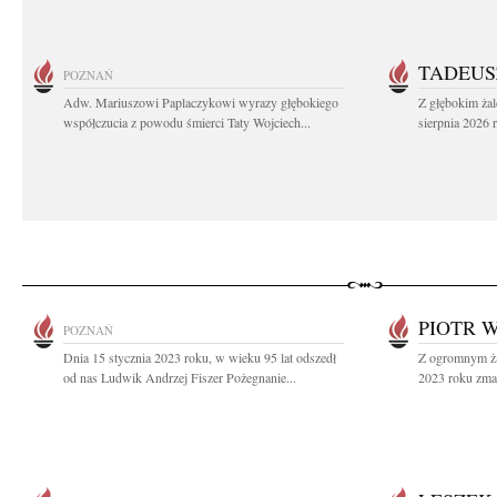
TADEUS
POZNAŃ
Adw. Mariuszowi Paplaczykowi wyrazy głębokiego
Z głębokim ża
współczucia z powodu śmierci Taty Wojciech...
sierpnia 2026 r
PIOTR 
POZNAŃ
Dnia 15 stycznia 2023 roku, w wieku 95 lat odszedł
Z ogromnym ża
od nas Ludwik Andrzej Fiszer Pożegnanie...
2023 roku zmar