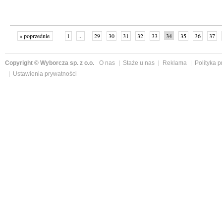
« poprzednie
1
...
29
30
31
32
33
34
35
36
37
»
Copyright © Wyborcza sp. z o.o.
O nas
Staże u nas
Reklama
Polityka 
Ustawienia prywatności