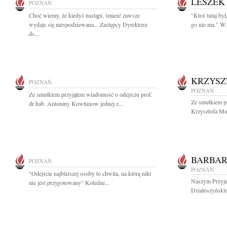
LESZEK
POZNAŃ
Choć wiemy, że kiedyś nastąpi, śmierć zawsze
"Ktoś tutaj był
wydaje się niespodziewana... Zastępcy Dyrektora
go nie ma." W.
ds....
KRZYSZ
POZNAŃ
POZNAŃ
Ze smutkiem przyjąłem wiadomość o odejściu prof.
Ze smutkiem pr
dr hab. Antoniny Kowtunow jednej z...
Krzysztofa Ma
BARBAR
POZNAŃ
POZNAŃ
"Odejście najbliższej osoby to chwila, na którą nikt
Naszym Przyja
nie jest przygotowany" Koledze...
Działoszyńskim