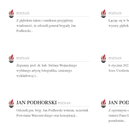
POZNAŃ
POZNAŃ
Z głębokim żalem i smutkiem przyjęliśmy
Łącząc się w b
wiadomość, że odszedł generał brygady Jan
wyrazy głęboki
Podhorski...
POZNAŃ
POZNAŃ
Żegnamy prof. dr. hab. Stefana Wojneckiego
6 stycznia 202
wybitnego artystę fotografika, cenionego
Soos Urodzona
wykładowcę i...
JAN PODHORSKI
JAN PO
POZNAŃ
Odszedł gen. bryg. Jan Podhorski weteran, uczestnik
Z ogromnym sm
Powstania Warszawskiego oraz konspiracji...
śmierci Pana 
pseudonim...