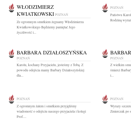
WŁODZIMIERZ
POZNAŃ
KWIATKOWSKI
POZNAŃ
Państwu Karol
Rodziną wyrazy
Ze ogromnym smutkiem żegnamy Włodzimierza
Kwiatkowskiego Będziemy pamiętać Jego
życzliwość i...
BARBARA DZIAŁOSZYŃSKA
BARBAR
POZNAŃ
POZNAŃ
Karolu, kochany Przyjacielu, jesteśmy z Tobą. Z
Z wielkim smu
powodu odejścia mamy Barbary Działoszyńskiej
śmierci Barbar
dla...
i...
POZNAŃ
POZNAŃ
Z ogromnym żalem i smutkiem przyjęliśmy
Wyrazy szczere
wiadomość o odejściu naszego przyjaciela i kolegi
Zmierczak po st
Prof....