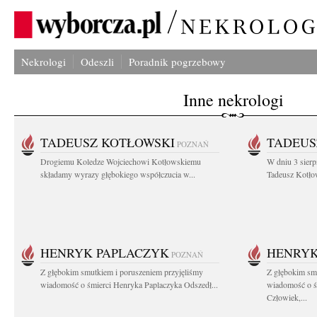
Nekrologi
Odeszli
Poradnik pogrzebowy
Inne nekrologi
TADEUSZ KOTŁOWSKI
TADEUS
POZNAŃ
Drogiemu Koledze Wojciechowi Kotłowskiemu
W dniu 3 sierp
składamy wyrazy głębokiego współczucia w...
Tadeusz Kotłow
HENRYK PAPLACZYK
HENRYK
POZNAŃ
Z głębokim smutkiem i poruszeniem przyjęliśmy
Z głębokim smu
wiadomość o śmierci Henryka Paplaczyka Odszedł...
wiadomość o ś
Człowiek,...