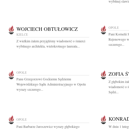
wybitnej slawis
WOJCIECH OBTUŁOWICZ
OPOLE
Pani Kornelii 
KIELCE
Rejonowego w
Z wielkim żalem przyjęliśmy wiadomość o śmierci
szczerego...
wybitnego architekta, wielokrotnego laureata...
OPOLE
ZOFIA 
Panu Grzegorzowi Gockiemu Sędziemu
Z głębokim żal
Wojewódzkiego Sądu Administracyjnego w Opolu
wiadomość o śm
wyrazy szczerego...
Sędzi...
KONRAD
OPOLE
Pani Barbarze Jaroszewicz wyrazy głębokiego
W dniu 1 luteg