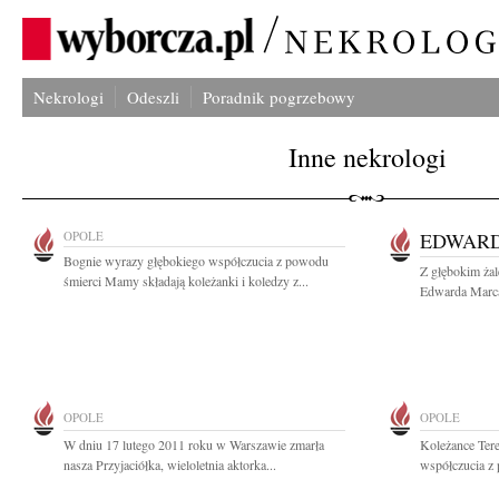
Nekrologi
Odeszli
Poradnik pogrzebowy
Inne nekrologi
OPOLE
EDWAR
Bognie wyrazy głębokiego współczucia z powodu
Z głębokim ża
śmierci Mamy składają koleżanki i koledzy z...
Edwarda Marca 
OPOLE
OPOLE
W dniu 17 lutego 2011 roku w Warszawie zmarła
Koleżance Tere
nasza Przyjaciółka, wieloletnia aktorka...
współczucia z 