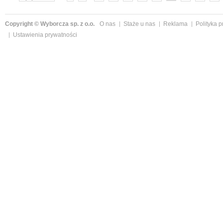
»
Copyright © Wyborcza sp. z o.o.
O nas
Staże u nas
Reklama
Polityka 
Ustawienia prywatności