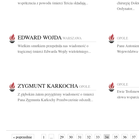
współczucia z powodu śmierci Teścia składają...
chirurgię Dokt
Ordynator...
EDWARD WOJDA
WARSZAWA
OPOLE
Wielkim smutkiem przepełniła nas wiadomość o
Panu Antonie
tragicznej śmierci Edwarda Wojdy wieloletniego...
Województwa O
ZYGMUNT KARKOCHA
OPOLE
OPOLE
Ewie Trofimow
Z głębokim żalem przyjęliśmy wiadomość o śmierci
słowa wsparcia
Pana Zygmunta Karkochy Przedwcześnie odszedł...
« poprzednie
1
...
29
30
31
32
33
34
35
36
37