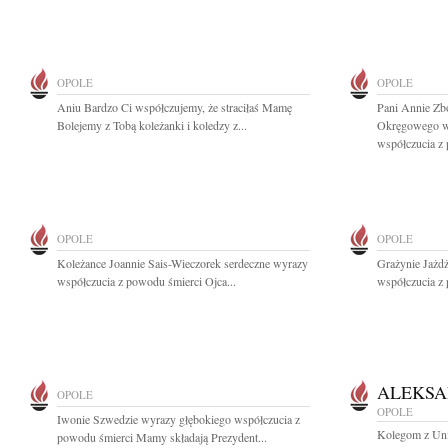
OPOLE
OPOLE
Aniu Bardzo Ci współczujemy, że straciłaś Mamę
Pani Annie Zb
Bolejemy z Tobą koleżanki i koledzy z...
Okręgowego w
współczucia z
OPOLE
OPOLE
Koleżance Joannie Sais-Wieczorek serdeczne wyrazy
Grażynie Jażd
współczucia z powodu śmierci Ojca...
współczucia z
ALEKSA
OPOLE
OPOLE
Iwonie Szwedzie wyrazy głębokiego współczucia z
Kolegom z Uni
powodu śmierci Mamy składają Prezydent...