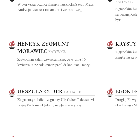
KATOWICE
W pierwszą rocznicę śmierci najukochańszego Męża
Z głębokim ża
Andrzeja Lisa Jest mi smutno i źle bez Twego...
serdeczną Kol
była...
HENRYK ZYGMUNT
KRYSTY
MORAWIEC
KATOWICE
Z głębokim ża
zmarła nasza k
Z głębokim żalem zawiadamiamy, że w dniu 16
kwietnia 2022 roku zmarł prof. dr hab. inż. Henryk...
URSZULA CUBER
EGON F
KATOWICE
Z ogromnym bólem żegnamy Ulę Cuber Tadeuszowi
Drogiej Eli wy
i całej Rodzinie składamy najgłębsze wyrazy...
ukochanego Mę