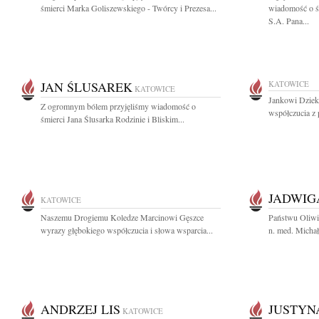
śmierci Marka Goliszewskiego - Twórcy i Prezesa...
wiadomość o ś
S.A. Pana...
JAN ŚLUSAREK
KATOWICE
KATOWICE
Jankowi Dziek
Z ogromnym bólem przyjęliśmy wiadomość o
współczucia z 
śmierci Jana Ślusarka Rodzinie i Bliskim...
JADWIG
KATOWICE
Naszemu Drogiemu Koledze Marcinowi Gęszce
Państwu Oliwii
wyrazy głębokiego współczucia i słowa wsparcia...
n. med. Micha
ANDRZEJ LIS
JUSTYN
KATOWICE