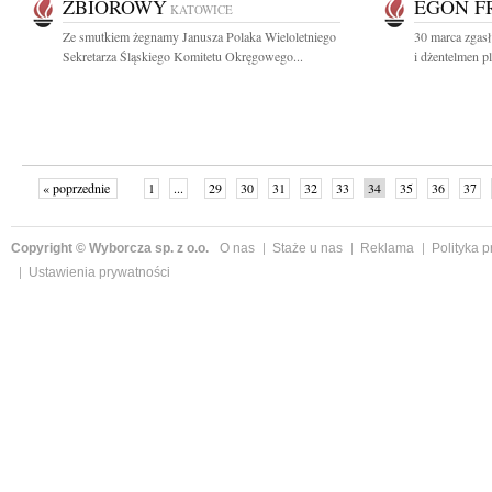
ZBIOROWY
EGON F
KATOWICE
Ze smutkiem żegnamy Janusza Polaka Wieloletniego
30 marca zgasł
Sekretarza Śląskiego Komitetu Okręgowego...
i dżentelmen p
« poprzednie
1
...
29
30
31
32
33
34
35
36
37
»
Copyright © Wyborcza sp. z o.o.
O nas
Staże u nas
Reklama
Polityka 
Ustawienia prywatności