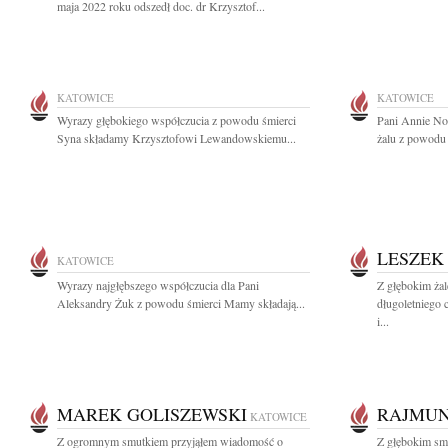
maja 2022 roku odszedł doc. dr Krzysztof...
KATOWICE
KATOWICE
Wyrazy głębokiego współczucia z powodu śmierci
Pani Annie No
Syna składamy Krzysztofowi Lewandowskiemu...
żalu z powodu 
LESZEK
KATOWICE
Wyrazy najgłębszego współczucia dla Pani
Z głębokim ża
Aleksandry Żuk z powodu śmierci Mamy składają...
długoletniego 
i...
MAREK GOLISZEWSKI
RAJMUN
KATOWICE
Z ogromnym smutkiem przyjąłem wiadomość o
Z głębokim smu