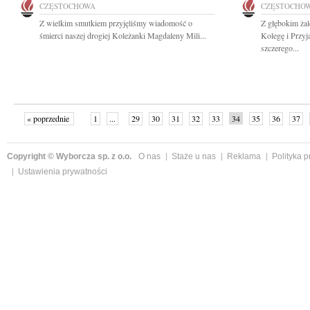
CZĘSTOCHOWA
CZĘSTOCHO
Z wielkim smutkiem przyjęliśmy wiadomość o
Z głębokim ża
śmierci naszej drogiej Koleżanki Magdaleny Mili...
Kolegę i Przy
szczerego...
« poprzednie
1
...
29
30
31
32
33
34
35
36
37
»
Copyright © Wyborcza sp. z o.o.
O nas
Staże u nas
Reklama
Polityka 
Ustawienia prywatności