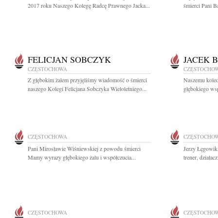
2017 roku Naszego Kolegę Radcę Prawnego Jacka...
śmierci Pani B
FELICJAN SOBCZYK
JACEK 
CZĘSTOCHOWA
CZĘSTOCHO
Z głębokim żalem przyjęliśmy wiadomość o śmierci
Naszemu koled
naszego Kolegi Felicjana Sobczyka Wieloletniego...
głębokiego ws
CZĘSTOCHOWA
CZĘSTOCHO
Pani Mirosławie Wiśniewskiej z powodu śmierci
Jerzy Łęgowik
Mamy wyrazy głębokiego żalu i współczucia...
trener, działacz
CZĘSTOCHOWA
CZĘSTOCHO