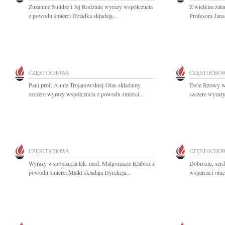
Zuzannie Sulidze i Jej Rodzinie wyrazy współczucia
Z wielkim żal
z powodu śmierci Dziadka składają...
Profesora Jana
CZĘSTOCHOWA
CZĘSTOCHO
Pani prof. Annie Trojanowskiej-Olas składamy
Ewie Bzowy ws
szczere wyrazy współczucia z powodu śmierci...
szczere wyrazy
CZĘSTOCHOWA
CZĘSTOCHO
Wyrazy współczucia lek. med. Małgorzacie Klabisz z
Dobrusiu, ser
powodu śmierci Matki składają Dyrekcja...
wsparcia i otu