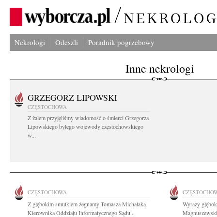
Nekrologi
Odeszli
Poradnik pogrzebowy
Inne nekrologi
GRZEGORZ LIPOWSKI
CZĘSTOCHOWA
Z żalem przyjęliśmy wiadomość o śmierci Grzegorza
Lipowskiego byłego wojewody częstochowskiego
w...
CZĘSTOCHOWA
CZĘSTOCHO
Z głębokim smutkiem żegnamy Tomasza Michalaka
Wyrazy głębok
Kierownika Oddziału Informatycznego Sądu...
Magnuszewskie