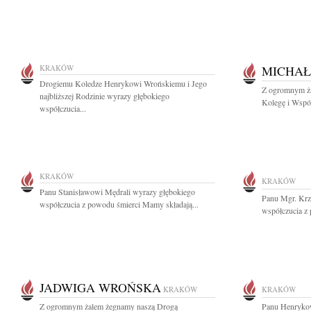
KRAKÓW
MICHAŁ
Drogiemu Koledze Henrykowi Wrońskiemu i Jego
Z ogromnym ża
najbliższej Rodzinie wyrazy głębokiego
Kolegę i Współ
współczucia...
KRAKÓW
KRAKÓW
Panu Stanisławowi Mędrali wyrazy głębokiego
Panu Mgr. Krz
współczucia z powodu śmierci Mamy składają...
współczucia z
JADWIGA WROŃSKA
KRAKÓW
KRAKÓW
Z ogromnym żalem żegnamy naszą Drogą
Panu Henrykow