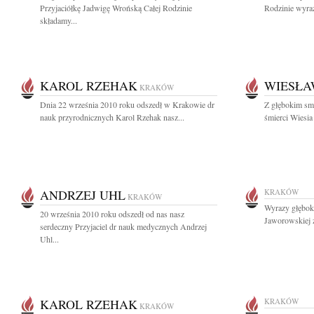
Przyjaciółkę Jadwigę Wrońską Całej Rodzinie
Rodzinie wyraz
składamy...
KAROL RZEHAK
WIESŁA
KRAKÓW
Dnia 22 września 2010 roku odszedł w Krakowie dr
Z głębokim sm
nauk przyrodnicznych Karol Rzehak nasz...
śmierci Wiesia 
ANDRZEJ UHL
KRAKÓW
KRAKÓW
Wyrazy głębok
20 września 2010 roku odszedł od nas nasz
Jaworowskiej z
serdeczny Przyjaciel dr nauk medycznych Andrzej
Uhl...
KAROL RZEHAK
KRAKÓW
KRAKÓW