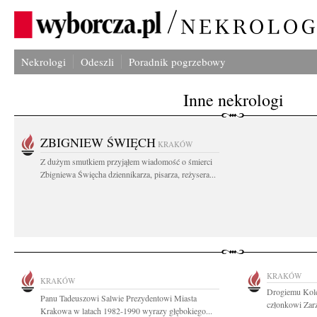
Nekrologi
Odeszli
Poradnik pogrzebowy
Inne nekrologi
ZBIGNIEW ŚWIĘCH
KRAKÓW
Z dużym smutkiem przyjąłem wiadomość o śmierci
Zbigniewa Święcha dziennikarza, pisarza, reżysera...
KRAKÓW
KRAKÓW
Drogiemu Kole
Panu Tadeuszowi Salwie Prezydentowi Miasta
członkowi Zarz
Krakowa w latach 1982-1990 wyrazy głębokiego...