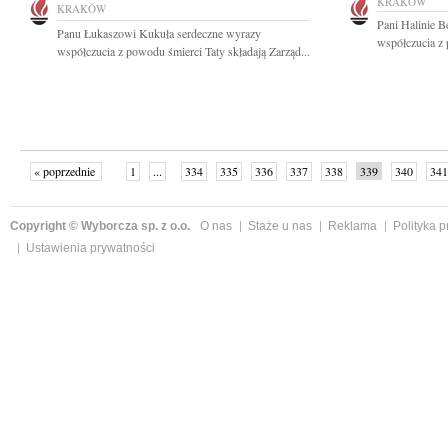
KRAKÓW
KRAKÓW
Pani Halinie B
Panu Łukaszowi Kukuła serdeczne wyrazy
współczucia z 
współczucia z powodu śmierci Taty składają Zarząd...
« poprzednie
1
...
334
335
336
337
338
339
340
341
następne »
Copyright © Wyborcza sp. z o.o.
O nas
Staże u nas
Reklama
Polityka 
Ustawienia prywatności