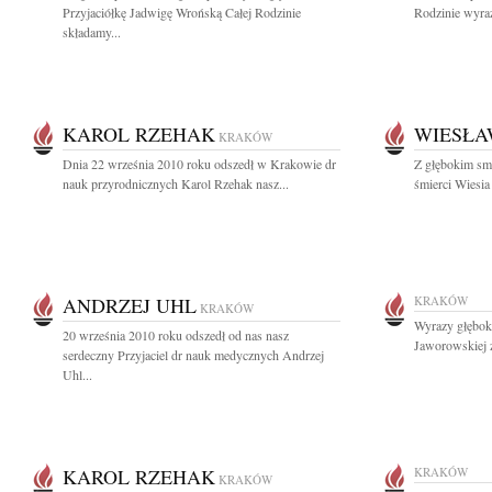
Przyjaciółkę Jadwigę Wrońską Całej Rodzinie
Rodzinie wyraz
składamy...
KAROL RZEHAK
WIESŁA
KRAKÓW
Dnia 22 września 2010 roku odszedł w Krakowie dr
Z głębokim sm
nauk przyrodnicznych Karol Rzehak nasz...
śmierci Wiesia 
ANDRZEJ UHL
KRAKÓW
KRAKÓW
Wyrazy głębok
20 września 2010 roku odszedł od nas nasz
Jaworowskiej z
serdeczny Przyjaciel dr nauk medycznych Andrzej
Uhl...
KAROL RZEHAK
KRAKÓW
KRAKÓW