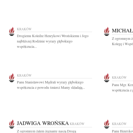
KRAKÓW
MICHAŁ
Drogiemu Koledze Henrykowi Wrońskiemu i Jego
Z ogromnym ża
najbliższej Rodzinie wyrazy głębokiego
Kolegę i Współ
współczucia...
KRAKÓW
KRAKÓW
Panu Stanisławowi Mędrali wyrazy głębokiego
Panu Mgr. Krz
współczucia z powodu śmierci Mamy składają...
współczucia z
JADWIGA WROŃSKA
KRAKÓW
KRAKÓW
Z ogromnym żalem żegnamy naszą Drogą
Panu Henrykow