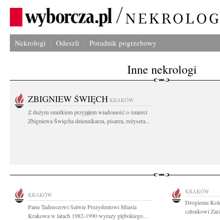
Nekrologi
Odeszli
Poradnik pogrzebowy
Inne nekrologi
ZBIGNIEW ŚWIĘCH
KRAKÓW
Z dużym smutkiem przyjąłem wiadomość o śmierci
Zbigniewa Święcha dziennikarza, pisarza, reżysera...
KRAKÓW
KRAKÓW
Drogiemu Kole
Panu Tadeuszowi Salwie Prezydentowi Miasta
członkowi Zarz
Krakowa w latach 1982-1990 wyrazy głębokiego...