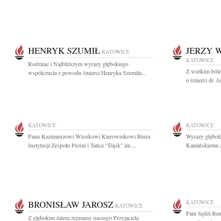
HENRYK SZUMIŁ
JERZY 
KATOWICE
KATOWICE
Rodzinie i Najbliższym wyrazy głębokiego
Z wielkim ból
współczucia z powodu śmierci Henryka Szumiła...
o śmierci dr. 
KATOWICE
KATOWICE
Panu Kazimierzowi Wzorkowi Kierownikowi Biura
Wyrazy głębok
Instytucji Zespołu Pieśni i Tańca "Śląsk" im....
Kamińskiemu z
BRONISŁAW JAROSZ
KATOWICE
KATOWICE
Pani Sędzi Re
Z głębokim żalem żegnamy naszego Przyjaciela