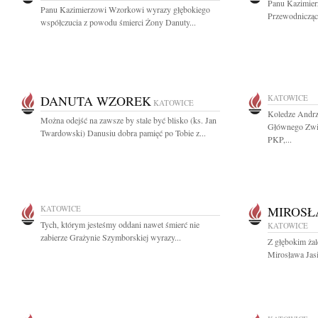
Panu Kazimier
Panu Kazimierzowi Wzorkowi wyrazy głębokiego
Przewodnicząc
współczucia z powodu śmierci Żony Danuty...
DANUTA WZOREK
KATOWICE
KATOWICE
Koledze Andrz
Można odejść na zawsze by stale być blisko (ks. Jan
Głównego Zwi
Twardowski) Danusiu dobra pamięć po Tobie z...
PKP,...
KATOWICE
MIROSŁ
Tych, którym jesteśmy oddani nawet śmierć nie
KATOWICE
zabierze Grażynie Szymborskiej wyrazy...
Z głębokim ża
Mirosława Jasi