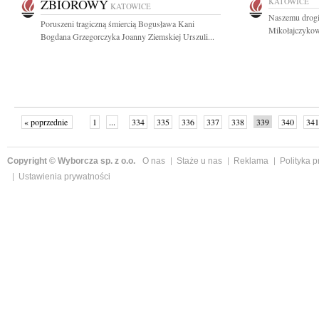
ZBIOROWY
KATOWICE
KATOWICE
Naszemu drogi
Poruszeni tragiczną śmiercią Bogusława Kani
Mikołajczykow
Bogdana Grzegorczyka Joanny Ziemskiej Urszuli...
« poprzednie
1
...
334
335
336
337
338
339
340
341
następne »
Copyright © Wyborcza sp. z o.o.
O nas
Staże u nas
Reklama
Polityka 
Ustawienia prywatności