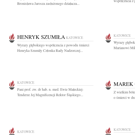
współczucia z 
Bronisława Jarosza zasłużonego działacza...
HENRYK SZUMIŁA
KATOWICE
KATOWICE
Wyrazy głęboki
Wyrazy głębokiego współczucia z powodu śmierci
Marianowi Mik
Henryka Szumiły Członka Rady Nadzorczej...
KATOWICE
MAREK 
Pani prof. zw. dr hab. n. med. Ewie Małeckiej-
Z wielkim ból
Tenderze Jej Magnificencji Rektor Śląskiego...
o śmierci w dn
KATOWICE
KATOWICE