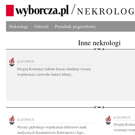
Nekrologi
Odeszli
Poradnik pogrzebowy
Inne nekrologi
KATOWICE
Drogiej Koleżance Sabinie Kacan składamy wyrazy
współczucia z powodu śmierci Mamy...
KATOWICE
KATOWICE
Drogiej Koleża
Wyrazy głębokiego współczucia doktorowi nauk
szczerego wspó
medycznych Kazimierzowi Radwanowi i Jego...