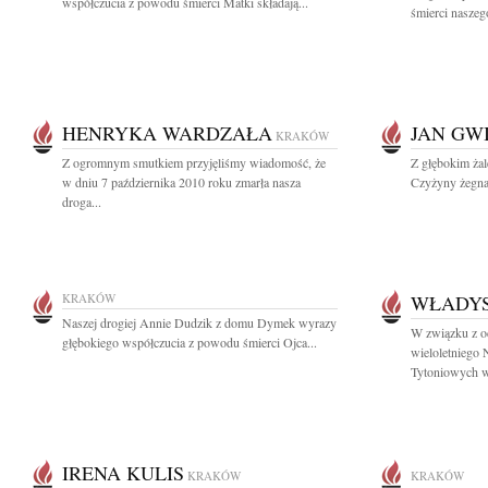
współczucia z powodu śmierci Matki składają...
śmierci naszeg
HENRYKA WARDZAŁA
JAN GW
KRAKÓW
Z ogromnym smutkiem przyjęliśmy wiadomość, że
Z głębokim ża
w dniu 7 października 2010 roku zmarła nasza
Czyżyny żegnaj
droga...
KRAKÓW
WŁADYS
Naszej drogiej Annie Dudzik z domu Dymek wyrazy
W związku z o
głębokiego współczucia z powodu śmierci Ojca...
wieloletniego
Tytoniowych w
IRENA KULIS
KRAKÓW
KRAKÓW