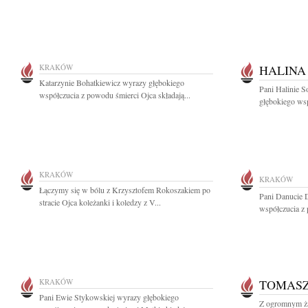
KRAKÓW
HALINA
Katarzynie Bohatkiewicz wyrazy głębokiego
Pani Halinie S
współczucia z powodu śmierci Ojca składają...
głębokiego wsp
KRAKÓW
KRAKÓW
Łączymy się w bólu z Krzysztofem Rokoszakiem po
Pani Danucie D
stracie Ojca koleżanki i koledzy z V...
współczucia z 
KRAKÓW
TOMASZ
Pani Ewie Stykowskiej wyrazy głębokiego
Z ogromnym ża