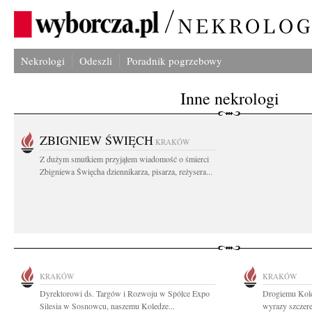
Nekrologi
Odeszli
Poradnik pogrzebowy
Inne nekrologi
ZBIGNIEW ŚWIĘCH
KRAKÓW
Z dużym smutkiem przyjąłem wiadomość o śmierci
Zbigniewa Święcha dziennikarza, pisarza, reżysera...
KRAKÓW
KRAKÓW
Dyrektorowi ds. Targów i Rozwoju w Spółce Expo
Drogiemu Kole
Silesia w Sosnowcu, naszemu Koledze...
wyrazy szczer