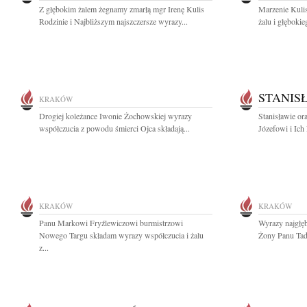
Z głębokim żalem żegnamy zmarłą mgr Irenę Kulis
Marzenie Kulis
Rodzinie i Najbliższym najszczersze wyrazy...
żalu i głęboki
STANIS
KRAKÓW
Drogiej koleżance Iwonie Żochowskiej wyrazy
Stanisławie or
współczucia z powodu śmierci Ojca składają...
Józefowi i Ich
KRAKÓW
KRAKÓW
Panu Markowi Fryźlewiczowi burmistrzowi
Wyrazy najgłę
Nowego Targu składam wyrazy współczucia i żalu
Żony Panu Tad
z...