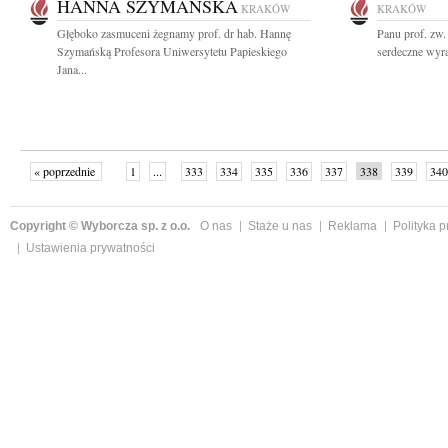
HANNA SZYMAŃSKA
KRAKÓW
KRAKÓW
Głęboko zasmuceni żegnamy prof. dr hab. Hannę
Panu prof. zw.
Szymańską Profesora Uniwersytetu Papieskiego
serdeczne wyr
Jana...
« poprzednie
1
...
333
334
335
336
337
338
339
340
następne »
Copyright © Wyborcza sp. z o.o.
O nas
Staże u nas
Reklama
Polityka 
Ustawienia prywatności