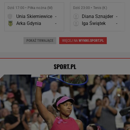
Dziś 17:00 • Piłka nożna (M)
Dziś 23:00 • Tenis (K)
Unia Skierniewice
-
Diana Sznajder
-
Arka Gdynia
-
Iga Świątek
-
POKAŻ TRWAJĄCE
WIĘCEJ NA
WYNIKI.SPORT.PL
SPORT.PL