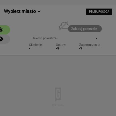
Wybierz miasto
PEŁNA POGODA
Załaduj ponownie
Jakość powietrza:
-
Ciśnienie:
Opady:
Zachmurzenie:
-
-%
-%