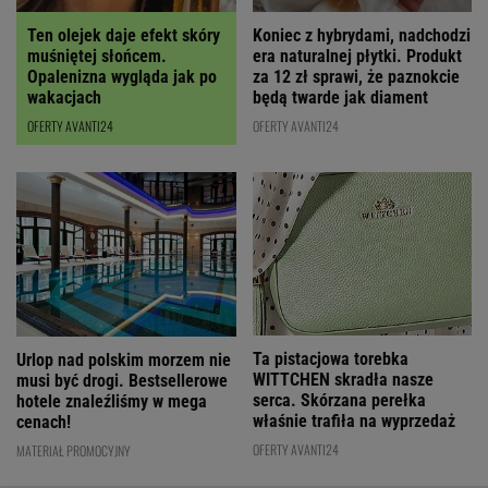
Ten olejek daje efekt skóry
Koniec z hybrydami, nadchodzi
muśniętej słońcem.
era naturalnej płytki. Produkt
Opalenizna wygląda jak po
za 12 zł sprawi, że paznokcie
wakacjach
będą twarde jak diament
OFERTY AVANTI24
OFERTY AVANTI24
Ta pistacjowa torebka
Urlop nad polskim morzem nie
WITTCHEN skradła nasze
musi być drogi. Bestsellerowe
serca. Skórzana perełka
hotele znaleźliśmy w mega
właśnie trafiła na wyprzedaż
cenach!
OFERTY AVANTI24
MATERIAŁ PROMOCYJNY