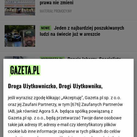
prawa nie zmieni
MATERIAŁ PROMOCYJNY
Jeden z najbardziej poszukiwanych
ludzi na świecie już w areszcie
Pensje lekarzy. Specjalista
hematolog dostał podwyżkę, ale zarabia mniej
SUBSKRYPCJA
Droga Użytkowniczko, Drogi Użytkowniku,
Lewandowski znów strzelił! Pierwsze
trafienie w Leagues Cup
jeśli wyrazisz zgodę klikając „Akceptuję”, Gazeta.pl sp. z o.o.
oraz jej Zaufani Partnerzy, w tym [
676
] Zaufanych Partnerów
IAB, jak również Agora S.A. będąca spółką powiązaną z
Gazeta.pl sp. z o.o., będą przetwarzać Twoje dane osobowe
Stachursky pojawił się na scenie "Lata z
takie jak adresy IP, adresy e-mail czy identyfikatory plików
Radiem" i zszokował widzów. "Kto to jest?"
cookie lub inne informacje zapisane w tych plikach do celów