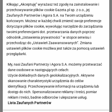
Klikając „Akceptuję” wyrażasz też zgodę na zainstalowanie i
przechowywanie plików cookie Gazeta.pl sp. z o.o., jej
Zaufanych Partnerów i Agora S.A. na Twoim urządzeniu
Anastazja Kuś została mistrzynią
końcowym. Możesz w każdej chwili zmienić swoje preferencje
świata. "Kariera przez pośladki"? Mamy
komentarz
dotyczące plików cookie, wywołując narzędzie do zarządzania
twoimi preferencjami dot. przetwarzania danych poprzez
SUBSKRYPCJA
odnośnik „Ustawienia prywatności ” w stopce serwisu i
przechodząc do „Ustawień Zaawansowanych”. Zmiana
Poniedziałkowy quiz wiedzy ogólnej dla
ustawień plików cookie możliwa jest także za pomocą ustawień
omnibusów. Mało kto pochwali się wynikiem
przeglądarki.
12/12
My, nasi Zaufani Partnerzy i Agora S.A. możemy przetwarzać
dane osobowe w następujących celach:
Nie czekaj, aż będzie za późno. To może
Użycie dokładnych danych geolokalizacyjnych. Aktywne
oznaczać, że szkoła przestała służyć dziecku
skanowanie charakterystyki urządzenia do celów
MATERIAŁ PROMOCYJNY
identyfikacji. Przechowywanie informacji na urządzeniu lub
dostęp do nich. Spersonalizowane reklamy i treści, pomiar
Kroję ogórki i zostawiam na 12 godzin. Ten
reklam i treści, badnie odbiorców i ulepszanie usług.
patent to złoto
Lista Zaufanych Partnerów