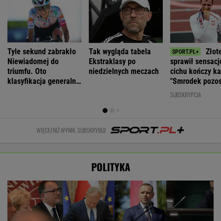
Tyle sekund zabrakło
Tak wygląda tabela
Złot
Niewiadomej do
Ekstraklasy po
sprawił sensacj
triumfu. Oto
niedzielnych meczach
cichu kończy ka
klasyfikacja generalna
"Smrodek pozos
Tour de France
SUBSKRYPCJA
WIĘCEJ NIŻ WYNIK. SUBSKRYBUJ
POLITYKA