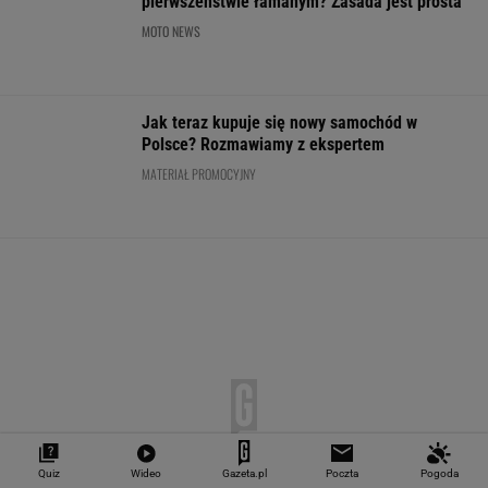
Nie trzeba szaleć za kierownicą, żeby
słono zapłacić. Znasz te pułapki?
MOTO NEWS
To najstarszy znak drogowy w Polsce.
Quiz
Wideo
Gazeta.pl
Poczta
Pogoda
Pokazuje drogę od 875 lat