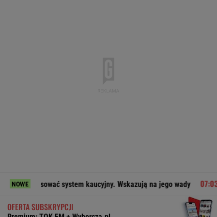
asować system kaucyjny. Wskazują na jego wady
Dziecko r
NOWE
OFERTA SUBSKRYPCJI
Premium: TOK FM + Wyborcza.pl