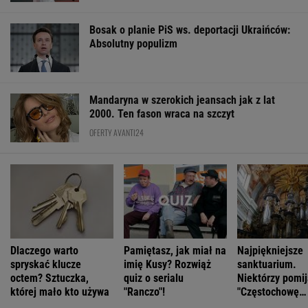
Bosak o planie PiS ws. deportacji Ukraińców:
Absolutny populizm
Mandaryna w szerokich jeansach jak z lat
2000. Ten fason wraca na szczyt
OFERTY AVANTI24
Dlaczego warto
Pamiętasz, jak miał na
Najpiękniejsze
spryskać klucze
imię Kusy? Rozwiąż
sanktuarium.
octem? Sztuczka,
quiz o serialu
Niektórzy pomij
której mało kto używa
"Ranczo"!
"Częstochowę
Północy"