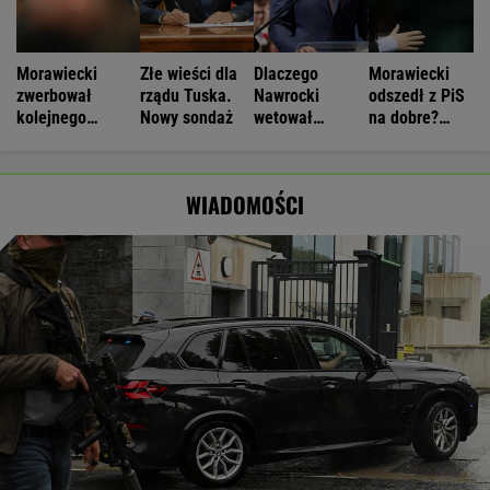
Morawiecki
Złe wieści dla
Dlaczego
Morawiecki
zwerbował
rządu Tuska.
Nawrocki
odszedł z PiS
kolejnego
Nowy sondaż
wetował
na dobre?
parlamentarzystę
ustawy? Chodzi
Polacy mają
PiS. "To nie
o "Plan 21"
wątpliwości
rozstanie"
WIADOMOŚCI