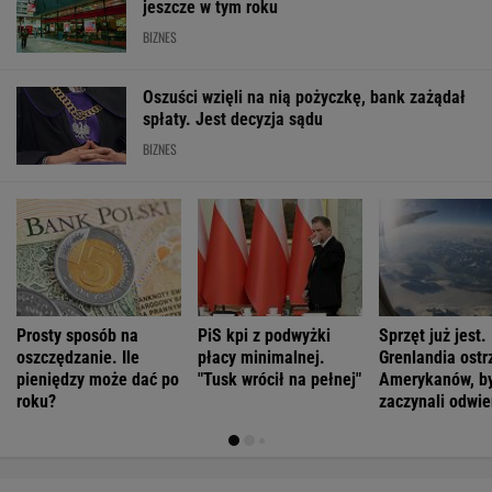
jeszcze w tym roku
BIZNES
Oszuści wzięli na nią pożyczkę, bank zażądał
spłaty. Jest decyzja sądu
BIZNES
Prosty sposób na
PiS kpi z podwyżki
Sprzęt już jest.
oszczędzanie. Ile
płacy minimalnej.
Grenlandia ostr
pieniędzy może dać po
"Tusk wrócił na pełnej"
Amerykanów, by
roku?
zaczynali odwie