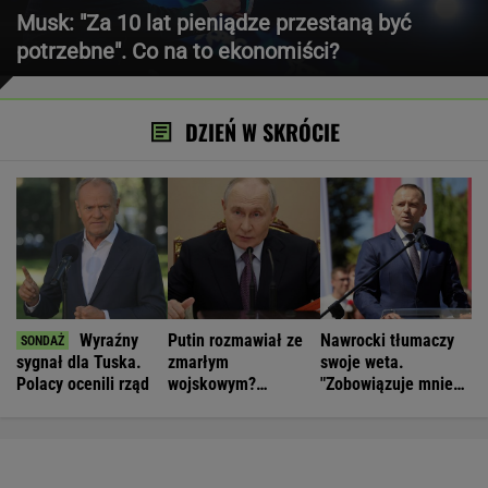
Musk: "Za 10 lat pieniądze przestaną być
potrzebne". Co na to ekonomiści?
DZIEŃ W SKRÓCIE
Wyraźny
Putin rozmawiał ze
Nawrocki tłumaczy
sygnał dla Tuska.
zmarłym
swoje weta.
Polacy ocenili rząd
wojskowym?
"Zobowiązuje mnie
Zaskakujące
Plan 21"
doniesienia