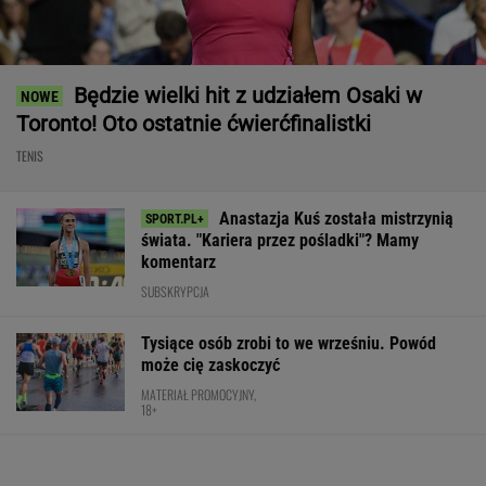
Będzie wielki hit z udziałem Osaki w
Toronto! Oto ostatnie ćwierćfinalistki
TENIS
Anastazja Kuś została mistrzynią
świata. "Kariera przez pośladki"? Mamy
komentarz
SUBSKRYPCJA
Tysiące osób zrobi to we wrześniu. Powód
może cię zaskoczyć
MATERIAŁ PROMOCYJNY,
18+