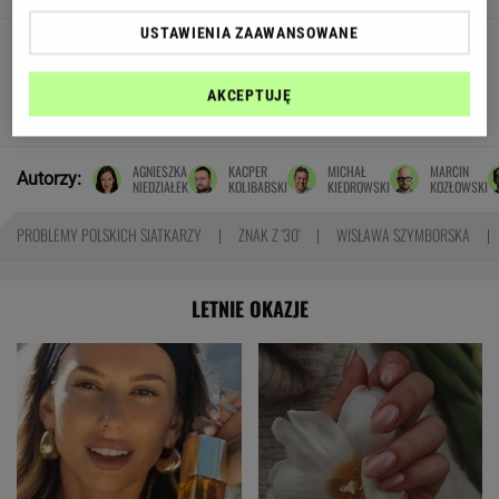
USTAWIENIA ZAAWANSOWANE
Tragiczny wypadek na
Mazurach. Skuter zderzył się z motorówką,
nie żyje 16-latek
AKCEPTUJĘ
SUBSKRYPCJA
AGNIESZKA
KACPER
MICHAŁ
MARCIN
Autorzy:
NIEDZIAŁEK
KOLIBABSKI
KIEDROWSKI
KOZŁOWSKI
PROBLEMY POLSKICH SIATKARZY
ZNAK Z '30'
WISŁAWA SZYMBORSKA
LETNIE OKAZJE