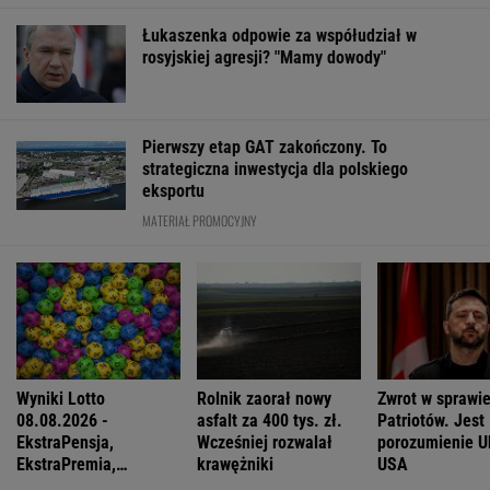
Łukaszenka odpowie za współudział w
rosyjskiej agresji? "Mamy dowody"
Pierwszy etap GAT zakończony. To
strategiczna inwestycja dla polskiego
eksportu
MATERIAŁ PROMOCYJNY
Wyniki Lotto
Rolnik zaorał nowy
Zwrot w sprawi
08.08.2026 -
asfalt za 400 tys. zł.
Patriotów. Jest
EkstraPensja,
Wcześniej rozwalał
porozumienie Uk
EkstraPremia,
krawężniki
USA
Kaskada, Lotto,