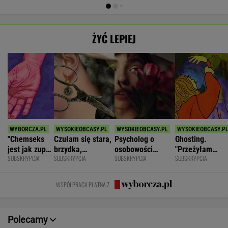
ŻYĆ LEPIEJ
"Chemseks
Czułam się stara,
Psycholog o
Ghosting.
jest jak zupa.
brzydka,
osobowości
"Przeżyłam
SUBSKRYPCJA
SUBSKRYPCJA
SUBSKRYPCJA
SUBSKRYPCJA
Nażresz się,
niepotrzebna.
narcystycznej:
najpiękniejszy
za chwilę
Mąż zostawił
Albo król świata,
weekend. Zalicz
znów jesteś
mnie dla młodszej
albo do niczego
mnie i znikł"
WSPÓŁPRACA PŁATNA Z
głodny"
Polecamy