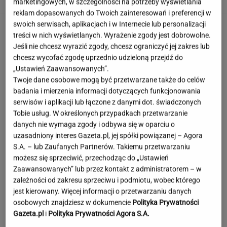
marketingowych, w szczególności na potrzeby wyświetlania
reklam dopasowanych do Twoich zainteresowań i preferencji w
swoich serwisach, aplikacjach i w Internecie lub personalizacji
treści w nich wyświetlanych. Wyrażenie zgody jest dobrowolne.
Jeśli nie chcesz wyrazić zgody, chcesz ograniczyć jej zakres lub
chcesz wycofać zgodę uprzednio udzieloną przejdź do
„Ustawień Zaawansowanych”.
Twoje dane osobowe mogą być przetwarzane także do celów
badania i mierzenia informacji dotyczących funkcjonowania
serwisów i aplikacji lub łączone z danymi dot. świadczonych
Tobie usług. W określonych przypadkach przetwarzanie
danych nie wymaga zgody i odbywa się w oparciu o
uzasadniony interes Gazeta.pl, jej spółki powiązanej – Agora
S.A. – lub Zaufanych Partnerów. Takiemu przetwarzaniu
możesz się sprzeciwić, przechodząc do „Ustawień
Zaawansowanych” lub przez kontakt z administratorem – w
zależności od zakresu sprzeciwu i podmiotu, wobec którego
jest kierowany. Więcej informacji o przetwarzaniu danych
osobowych znajdziesz w dokumencie
Polityka Prywatności
Fabijański ujawnia prawdę o randkowaniu.
Gazeta.pl
i
Polityka Prywatności Agora S.A.
Tak mówi o aplikacjach