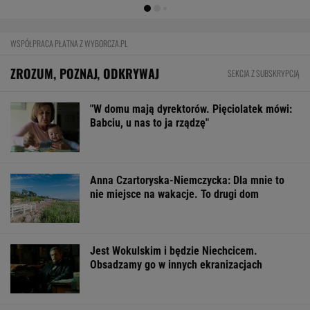
LottoPlus, MiniLotto,
MultiMulti
WSPÓŁPRACA PŁATNA Z WYBORCZA.PL
ZROZUM, POZNAJ, ODKRYWAJ
SEKCJA Z SUBSKRYPCJĄ
"W domu mają dyrektorów. Pięciolatek mówi:
Babciu, u nas to ja rządzę"
Anna Czartoryska-Niemczycka: Dla mnie to
nie miejsce na wakacje. To drugi dom
Jest Wokulskim i będzie Niechcicem.
Obsadzamy go w innych ekranizacjach