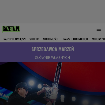
NAJPOPULARNIEJSZE
SPORT.PL
WIADOMOŚCI
FINANSE I TECHNOLOGIA
MOTORYZA
SPRZEDAWCA MARZEŃ
GŁÓWNIE WŁASNYCH