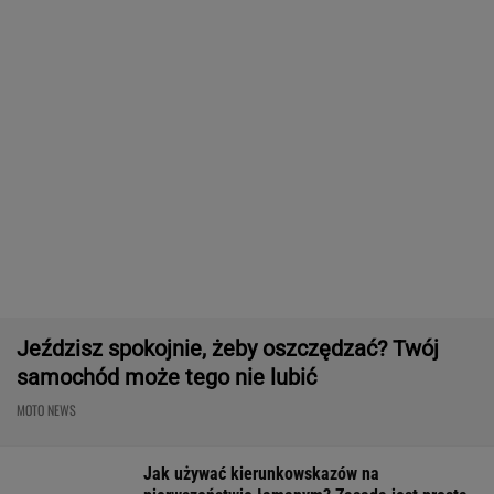
Jeździsz spokojnie, żeby oszczędzać? Twój
samochód może tego nie lubić
MOTO NEWS
Jak używać kierunkowskazów na
pierwszeństwie łamanym? Zasada jest prosta
MOTO NEWS
Jak teraz kupuje się nowy samochód w
Polsce? Rozmawiamy z ekspertem
MATERIAŁ PROMOCYJNY