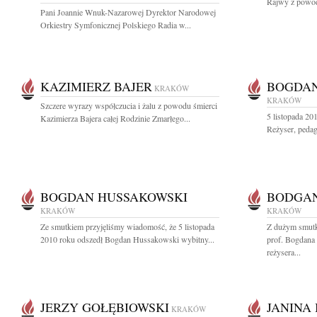
Rajwy z powod
Pani Joannie Wnuk-Nazarowej Dyrektor Narodowej
Orkiestry Symfonicznej Polskiego Radia w...
KAZIMIERZ BAJER
BOGDAN
KRAKÓW
KRAKÓW
Szczere wyrazy współczucia i żalu z powodu śmierci
5 listopada 2
Kazimierza Bajera całej Rodzinie Zmarłego...
Reżyser, pedago
BOGDAN HUSSAKOWSKI
BODGAN
KRAKÓW
KRAKÓW
Ze smutkiem przyjęliśmy wiadomość, że 5 listopada
Z dużym smutk
2010 roku odszedł Bogdan Hussakowski wybitny...
prof. Bogdana
reżysera...
JERZY GOŁĘBIOWSKI
JANINA
KRAKÓW