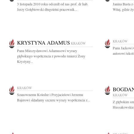
3 listopada 2010 roku odszedł od nas prof. dr hab.
Janina Basta z
Jerzy Gołębiowski długoletni pracownik...
Witaj, gdzie ży
KRYSTYNA ADAMUS
KRAKÓW
KRAKÓW
Panu Jackowi 
Panu Mieczysławowi Adamusowi wyrazy
autorowi tekst
głębokiego współczucia z powodu śmierci Żony
Krystyny...
KRAKÓW
BOGDAN
Szanownemu Koledze i Przyjacielowi Jerzemu
KRAKÓW
Bajerowi składamy szczere wyrazy współczucia z...
Z głębokim sm
Hussakowskiego