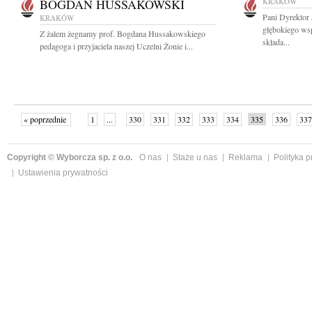
BOGDAN HUSSAKOWSKI
KRAKÓW
Pani Dyrektor
KRAKÓW
głębokiego ws
Z żalem żegnamy prof. Bogdana Hussakowskiego
składa...
pedagoga i przyjaciela naszej Uczelni Żonie i...
« poprzednie
1
...
330
331
332
333
334
335
336
337
następne »
Copyright © Wyborcza sp. z o.o.
O nas
Staże u nas
Reklama
Polityka 
Ustawienia prywatności