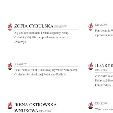
ZOFIA CYBULSKA
KRAKÓW
KRAKÓW
Pani Joannie 
Z głębokim smutkiem i żalem żegnamy Zosię
z powodu śmier
Cybulską Najbliższym przekazujemy wyrazy
szczerego...
KRAKÓW
HENRYK
Pani Joannie Wnuk-Nazarowej Dyrektor Narodowej
KRAKÓW
Orkiestry Symfonicznej Polskiego Radia w...
Z wielkim żal
Henryka Mikoł
kompozytora...
IRENA OSTROWSKA
KRAKÓW
Wyrazy szczer
WNUKOWA
KRAKÓW