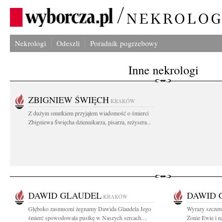
Nekrologi
Odeszli
Poradnik pogrzebowy
Inne nekrologi
ZBIGNIEW ŚWIĘCH
KRAKÓW
Z dużym smutkiem przyjąłem wiadomość o śmierci
Zbigniewa Święcha dziennikarza, pisarza, reżysera...
DAWID GLAUDEL
DAWID 
KRAKÓW
Głęboko zasmuceni żegnamy Dawida Glaudela Jego
Wyrazy szczere
śmierć spowodowała pustkę w Naszych sercach....
Żonie Ewie i n