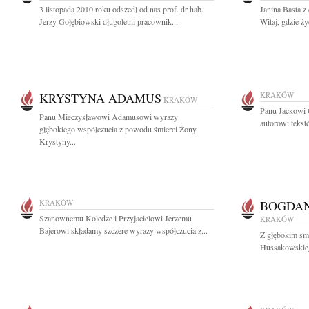
3 listopada 2010 roku odszedł od nas prof. dr hab.
Janina Basta z
Jerzy Gołębiowski długoletni pracownik...
Witaj, gdzie ży
KRYSTYNA ADAMUS
KRAKÓW
KRAKÓW
Panu Jackowi 
Panu Mieczysławowi Adamusowi wyrazy
autorowi tekst
głębokiego współczucia z powodu śmierci Żony
Krystyny...
KRAKÓW
BOGDAN
Szanownemu Koledze i Przyjacielowi Jerzemu
KRAKÓW
Bajerowi składamy szczere wyrazy współczucia z...
Z głębokim sm
Hussakowskiego