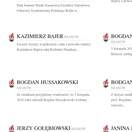
Rajwy z powod
Pani Joannie Wnuk-Nazarowej Dyrektor Narodowej
Orkiestry Symfonicznej Polskiego Radia w...
KAZIMIERZ BAJER
BOGDAN
KRAKÓW
KRAKÓW
Szczere wyrazy współczucia i żalu z powodu śmierci
5 listopada 2
Kazimierza Bajera całej Rodzinie Zmarłego...
Reżyser, pedago
BOGDAN HUSSAKOWSKI
BODGAN
KRAKÓW
KRAKÓW
Ze smutkiem przyjęliśmy wiadomość, że 5 listopada
Z dużym smutk
2010 roku odszedł Bogdan Hussakowski wybitny...
prof. Bogdana
reżysera...
JERZY GOŁĘBIOWSKI
JANINA
KRAKÓW