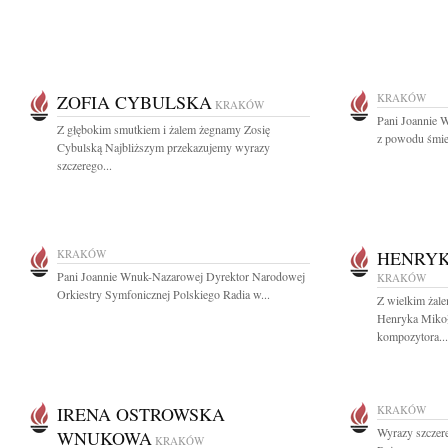
ZOFIA CYBULSKA
KRAKÓW
KRAKÓW
Pani Joannie 
Z głębokim smutkiem i żalem żegnamy Zosię
z powodu śmier
Cybulską Najbliższym przekazujemy wyrazy
szczerego...
KRAKÓW
HENRYK
Pani Joannie Wnuk-Nazarowej Dyrektor Narodowej
KRAKÓW
Orkiestry Symfonicznej Polskiego Radia w...
Z wielkim żal
Henryka Mikoł
kompozytora...
IRENA OSTROWSKA
KRAKÓW
Wyrazy szczer
WNUKOWA
KRAKÓW