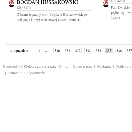
BOGDAN HUSSAKOWSKI
KRAKÓW
Pani Dyrektor
KRAKÓW
głębokiego ws
Z żalem żegnamy prof. Bogdana Hussakowskiego
składa...
pedagoga i przyjaciela naszej Uczelni Żonie i...
« poprzednie
1
...
330
331
332
333
334
335
336
337
następne »
Copyright © Wyborcza sp. z o.o.
O nas
Staże u nas
Reklama
Polityka 
Ustawienia prywatności