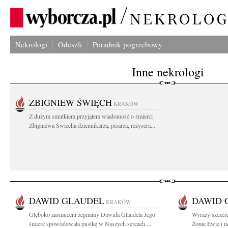
Nekrologi
Odeszli
Poradnik pogrzebowy
Inne nekrologi
ZBIGNIEW ŚWIĘCH
KRAKÓW
Z dużym smutkiem przyjąłem wiadomość o śmierci
Zbigniewa Święcha dziennikarza, pisarza, reżysera...
DAWID GLAUDEL
DAWID 
KRAKÓW
Głęboko zasmuceni żegnamy Dawida Glaudela Jego
Wyrazy szczere
śmierć spowodowała pustkę w Naszych sercach....
Żonie Ewie i n