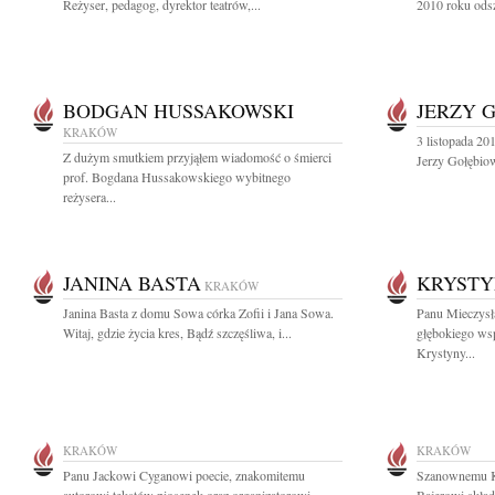
Reżyser, pedagog, dyrektor teatrów,...
2010 roku ods
BODGAN HUSSAKOWSKI
JERZY 
KRAKÓW
3 listopada 20
Z dużym smutkiem przyjąłem wiadomość o śmierci
Jerzy Gołębiow
prof. Bogdana Hussakowskiego wybitnego
reżysera...
JANINA BASTA
KRYSTY
KRAKÓW
Janina Basta z domu Sowa córka Zofii i Jana Sowa.
Panu Mieczys
Witaj, gdzie życia kres, Bądź szczęśliwa, i...
głębokiego ws
Krystyny...
KRAKÓW
KRAKÓW
Panu Jackowi Cyganowi poecie, znakomitemu
Szanownemu Ko