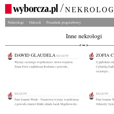
Nekrologi
Odeszli
Poradnik pogrzebowy
Inne nekrologi
DAWID GLAUDELA
ZOFIA 
KRAKÓW
Wyrazy szczerego współczucia i słowa wsparcia
Z głębokim sm
Żonie Ewie i najbliższej Rodzinie z powodu...
Cybulską Najb
szczerego...
KRAKÓW
KRAKÓW
Pani Joannie Wnuk - Nazarowej wyrazy współczucia
Pani Joannie 
z powodu śmierci Matki składa Jacek Majchrowski...
Orkiestry Symf