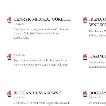
HENRYK MIKOŁAJ GÓRECKI
IRENA 
KRAKÓW
WNUKO
Z wielkim żalem przyjąłem wiadomość o śmierci
Pani Joannie 
Henryka Mikołaja Góreckiego wybitnego
Orkiestry Symf
kompozytora...
KRAKÓW
KAZIMI
Wyrazy szczerego współczucia dla Apoloniusza
Szczere wyrazy
Rajwy z powodu śmierci Żony Bogna i Christian
Kazimierza Baj
BOGDAN HUSSAKOWSKI
BOGDAN
KRAKÓW
KRAKÓW
5 listopada 2010 roku zmarł Bogdan Hussakowski
Ze smutkiem pr