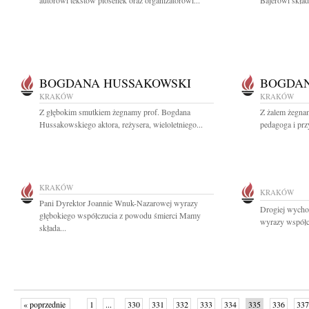
autorowi tekstów piosenek oraz organizatorowi...
Bajerowi skład
BOGDANA HUSSAKOWSKI
BOGDAN
KRAKÓW
KRAKÓW
Z głębokim smutkiem żegnamy prof. Bogdana
Z żalem żegna
Hussakowskiego aktora, reżysera, wieloletniego...
pedagoga i przy
KRAKÓW
KRAKÓW
Pani Dyrektor Joannie Wnuk-Nazarowej wyrazy
Drogiej wycho
głębokiego współczucia z powodu śmierci Mamy
wyrazy współc
składa...
« poprzednie
1
...
330
331
332
333
334
335
336
337