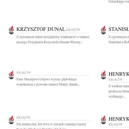
Góreckiego wie
KRZYSZTOF DUNAL
STANIS
KRAKÓW
Z ogromnym żalem przyjęliśmy wiadomość o śmierci
Z ogromnym ża
naszego Przyjaciela Krzysztofa Dunala Wyrazy...
Stanisława Bob
KRAKÓW
HENRYK
Panu Maciejowi Gójowi wyrazy głębokiego
KRAKÓW
współczucia z powodu śmierci Mamy składa...
Z wielkim żal
profesora Hen
wybitnego...
KRAKÓW
HENRYK
Nie umiera ten, kto trwa w sercach i pamięci naszej
KRAKÓW