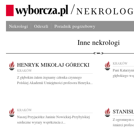
Nekrologi
Odeszli
Poradnik pogrzebowy
Inne nekrologi
HENRYK MIKOŁAJ GÓRECKI
KRAKÓW
Pani Katarzyn
KRAKÓW
głębokiego wsp
Z głębokim żalem żegnamy członka czynnego
Polskiej Akademii Umiejętności profesora Henryka...
KRAKÓW
STANIS
Naszej Przyjaciółce Janinie Nowickiej-Przybylskiej
Z ogromnym s
serdeczne wyrazy współczucia z...
śmierci profes