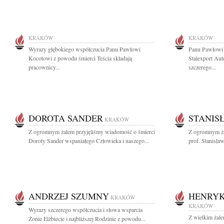
KRAKÓW
KRAKÓW
Wyrazy głębokiego współczucia Panu Pawłowi
Panu Pawłowi
Kocotowi z powodu śmierci Teścia składają
Stalexport Au
pracownicy...
szczerego...
DOROTA SANDER
STANIS
KRAKÓW
Z ogromnym żalem przyjęliśmy wiadomość o śmierci
Z ogromnym ża
Doroty Sander wspaniałego Człowieka i naszego...
prof. Stanisła
ANDRZEJ SZUMNY
HENRYK
KRAKÓW
KRAKÓW
Wyrazy szczerego współczucia i słowa wsparcia
Z wielkim żal
Żonie Elżbiecie i najbliższej Rodzinie z powodu...