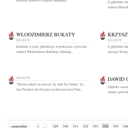
Koledze Markowi Dulębie składamy...
Z głębokim sm
śmierci Henry
WŁODZIMIERZ BUKATY
KRZYSZ
KRAKÓW
KRAKÓW
Rodzinie wyrazy głębokiego współczucia z powodu
Z głębokim ża
śmierci Włodzimierza Bukatego składają...
naszego Kolegi 
KRAKÓW
DAWID 
"Można odejść na zawsze, by stale być blisko" ks.
Głęboko zasmu
Jan Twardowski Drogiej wychowawczyni Pani...
śmierć spowod
« poprzednie
1
...
329
330
331
332
333
334
335
336