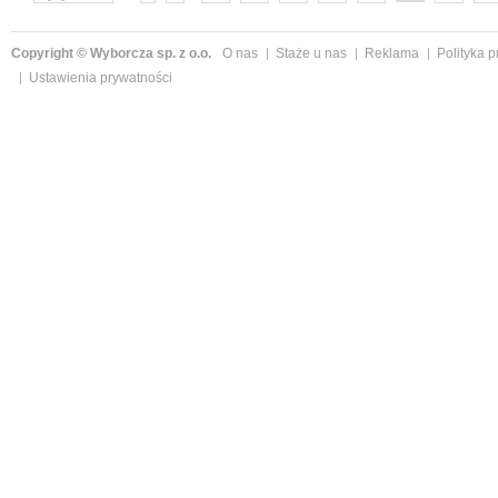
następne »
Copyright © Wyborcza sp. z o.o.
O nas
Staże u nas
Reklama
Polityka 
Ustawienia prywatności