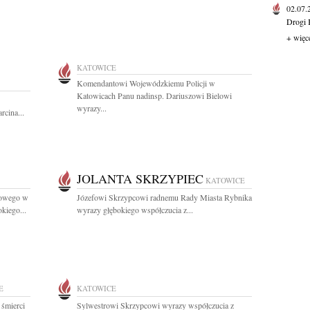
02.07
Drogi 
+ więc
KATOWICE
Komendantowi Wojewódzkiemu Policji w
Katowicach Panu nadinsp. Dariuszowi Bielowi
wyrazy...
rcina...
JOLANTA SKRZYPIEC
KATOWICE
gowego w
Józefowi Skrzypcowi radnemu Rady Miasta Rybnika
kiego...
wyrazy głębokiego współczucia z...
E
KATOWICE
 śmierci
Sylwestrowi Skrzypcowi wyrazy współczucia z