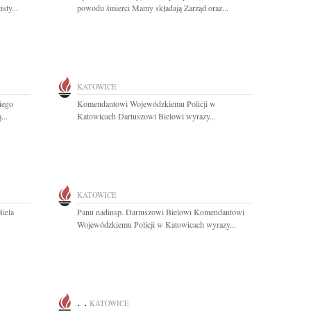
sty...
powodu śmierci Mamy składają Zarząd oraz...
KATOWICE
iego
Komendantowi Wojewódzkiemu Policji w
...
Katowicach Dariuszowi Bielowi wyrazy...
KATOWICE
Biela
Panu nadinsp. Dariuszowi Bielowi Komendantowi
Wojewódzkiemu Policji w Katowicach wyrazy...
. .
KATOWICE