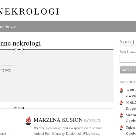
grzebowy
Inne nekrologi
Szukaj
Imię i naz
 wyrazy
INNE NE
07.08
Z wiel
06.08
Drogie
Marcin
MARZENA KUSION
KATOWICE
Z głęb
Tadeus
Wyrazy głębokiego żalu i współczucia z powodu
Z głęb
rci...
śmierci Pani Marzeny Kusion zd. Widyńska...