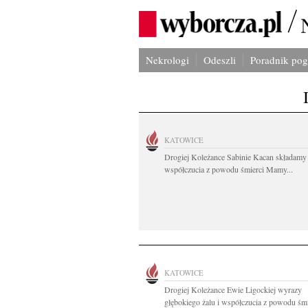
Nekrologi
Odeszli
Poradnik po
KATOWICE
Drogiej Koleżance Sabinie Kacan składamy
współczucia z powodu śmierci Mamy...
KATOWICE
Drogiej Koleżance Ewie Ligockiej wyrazy
głębokiego żalu i współczucia z powodu śmie