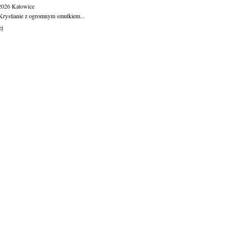
.2026
Katowice
Krystianie z ogromnym smutkiem...
ej