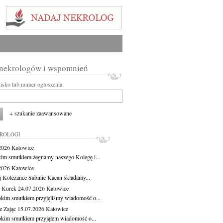
 nekrologów i wspomnień
wisko lub numer ogłoszenia:
+ szukanie zaawansowane
KROLOGI
.2026
Katowice
kim smutkiem żegnamy naszego Kolegę i...
.2026
Katowice
j Koleżance Sabinie Kacan składamy...
 Kurek
24.07.2026
Katowice
okim smutkiem przyjęliśmy wiadomość o...
z Zając
15.07.2026
Katowice
okim smutkiem przyjąłem wiadomość o...