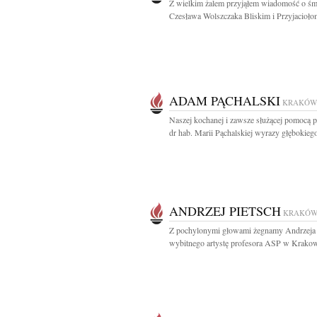
Z wielkim żalem przyjąłem wiadomość o śm
Czesława Wolszczaka Bliskim i Przyjaciołom
ADAM PĄCHALSKI
KRAKÓW
Naszej kochanej i zawsze służącej pomocą p
dr hab. Marii Pąchalskiej wyrazy głębokiego
ANDRZEJ PIETSCH
KRAKÓ
Z pochylonymi głowami żegnamy Andrzeja 
wybitnego artystę profesora ASP w Krakowi