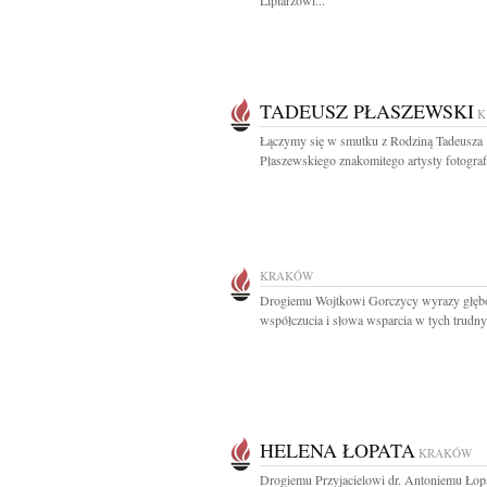
Lipiarzowi...
TADEUSZ PŁASZEWSKI
K
Łączymy się w smutku z Rodziną Tadeusza
Płaszewskiego znakomitego artysty fotografi
KRAKÓW
Drogiemu Wojtkowi Gorczycy wyrazy głęb
współczucia i słowa wsparcia w tych trudny
HELENA ŁOPATA
KRAKÓW
Drogiemu Przyjacielowi dr. Antoniemu Łopa