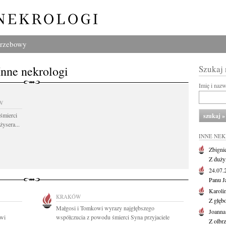
grzebowy
Inne nekrologi
Szukaj
Imię i naz
W
śmierci
żysera...
INNE NE
Zbigni
Z duży
24.07
Panu J
Karoli
KRAKÓW
Z głęb
Małgosi i Tomkowi wyrazy najgłębszego
Joanna
owi
współczucia z powodu śmierci Syna przyjaciele
Z olbr