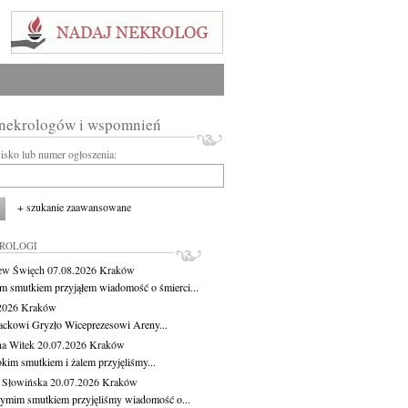
 nekrologów i wspomnień
wisko lub numer ogłoszenia:
+ szukanie zaawansowane
KROLOGI
ew Święch
07.08.2026
Kraków
m smutkiem przyjąłem wiadomość o śmierci...
.2026
Kraków
ackowi Gryzło Wiceprezesowi Areny...
na Witek
20.07.2026
Kraków
okim smutkiem i żalem przyjęliśmy...
 Słowińska
20.07.2026
Kraków
zymim smutkiem przyjęliśmy wiadomość o...