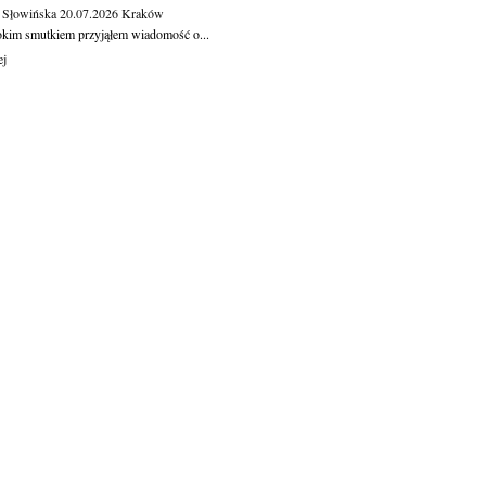
 Słowińska
20.07.2026
Kraków
okim smutkiem przyjąłem wiadomość o...
ej