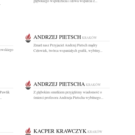
głębokiego współczucia i słowa wsparcia z...
.
ANDRZEJ PIETSCH
KRAKÓW
Zmarł nasz Przyjaciel Andrzej Pietsch mądry
nowskiego
Człowiek, twórca wspaniałych grafik, wybitny...
ANDRZEJ PIETSCHA
KRAKÓW
 Pawlik
Z głębokim smutkiem przyjęliśmy wiadomość o
..
śmierci profesora Andrzeja Pietscha wybitnego...
KACPER KRAWCZYK
KRAKÓW