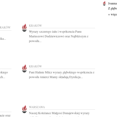
Joanna
Z głęb
+ więc
KRAKÓW
RAKÓW
Wyrazy szczerego żalu i współczucia Panu
Mariuszowi Dudziewiczowi oraz Najbliższym z
ka...
powodu...
KRAKÓW
okiego
Pani Halinie Milcz wyrazy głębokiego współczucia z
ch...
powodu śmierci Mamy składają Dyrekcja...
WARSZAWA
Naszej Koleżance Małgosi Dunajewskiej wyrazy
cie oraz