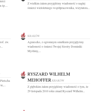
ierci
Z wielkim żalem przyjęliśmy wiadomość o nagłej
 śp....
śmierci wieloletniego współpracownika, wizytatora...
KRAKÓW
rof. zw.
Agnieszko, z ogromnym smutkiem przyjęłyśmy
...
wiadomość o śmierci Twojej Siostry Dominiki
Myślimy,...
RYSZARD WILHELM
W
MEHOFFER
Pietscha
KRAKÓW
e,...
Z głębokim żalem przyjęliśmy wiadomość o tym, że
29 listopada 2010 roku zmarł Ryszard Wilhelm...