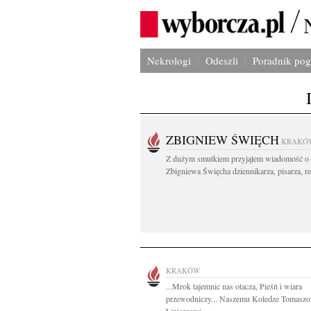
Nekrologi
Odeszli
Poradnik po
ZBIGNIEW ŚWIĘCH
KRAKÓ
Z dużym smutkiem przyjąłem wiadomość o 
Zbigniewa Święcha dziennikarza, pisarza, re
KRAKÓW
...Mrok tajemnic nas otacza, Pieśń i wiara
przewodniczy... Naszemu Koledze Tomasz