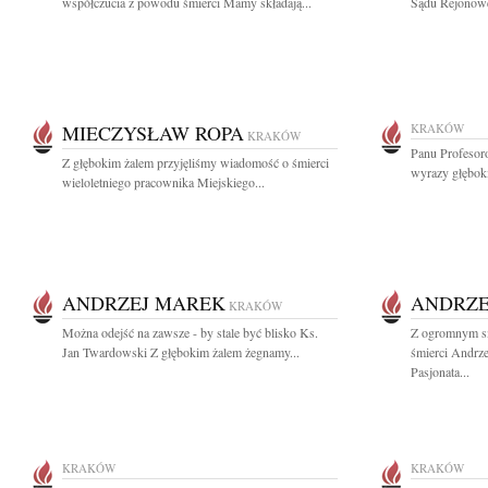
współczucia z powodu śmierci Mamy składają...
Sądu Rejonowe
MIECZYSŁAW ROPA
KRAKÓW
KRAKÓW
Panu Profesor
Z głębokim żalem przyjęliśmy wiadomość o śmierci
wyrazy głęboki
wieloletniego pracownika Miejskiego...
ANDRZEJ MAREK
ANDRZE
KRAKÓW
Można odejść na zawsze - by stale być blisko Ks.
Z ogromnym s
Jan Twardowski Z głębokim żalem żegnamy...
śmierci Andrz
Pasjonata...
KRAKÓW
KRAKÓW