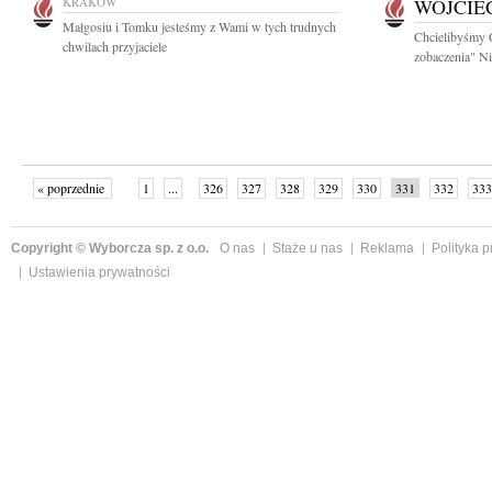
KRAKÓW
WOJCIE
Małgosiu i Tomku jesteśmy z Wami w tych trudnych
Chcielibyśmy C
chwilach przyjaciele
zobaczenia" Ni
« poprzednie
1
...
326
327
328
329
330
331
332
333
następne »
Copyright © Wyborcza sp. z o.o.
O nas
Staże u nas
Reklama
Polityka 
Ustawienia prywatności