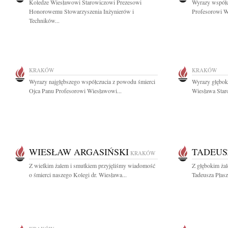
Koledze Wiesławowi Starowiczowi Prezesowi
Wyrazy współc
Honorowemu Stowarzyszenia Inżynierów i
Profesorowi W
Techników...
KRAKÓW
KRAKÓW
Wyrazy najgłębszego współczucia z powodu śmierci
Wyrazy głębok
Ojca Panu Profesorowi Wiesławowi...
Wiesława Staro
WIESŁAW ARGASIŃSKI
TADEUS
KRAKÓW
Z wielkim żalem i smutkiem przyjęliśmy wiadomość
Z głębokim ża
o śmierci naszego Kolegi dr. Wiesława...
Tadeusza Płas