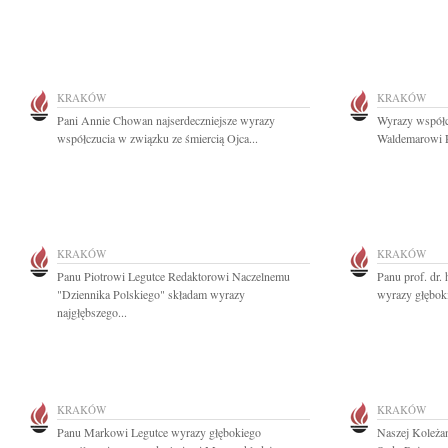
KRAKÓW
KRAKÓW
Pani Annie Chowan najserdeczniejsze wyrazy
Wyrazy współc
współczucia w związku ze śmiercią Ojca...
Waldemarowi R
KRAKÓW
KRAKÓW
Panu Piotrowi Legutce Redaktorowi Naczelnemu
Panu prof. dr
"Dziennika Polskiego" składam wyrazy
wyrazy głębok
najgłębszego...
KRAKÓW
KRAKÓW
Panu Markowi Legutce wyrazy głębokiego
Naszej Koleża