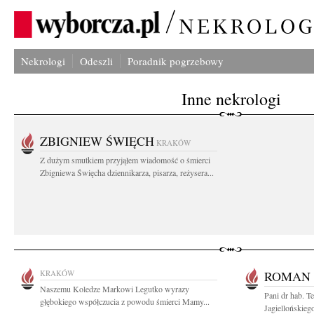
Nekrologi
Odeszli
Poradnik pogrzebowy
Inne nekrologi
ZBIGNIEW ŚWIĘCH
KRAKÓW
Z dużym smutkiem przyjąłem wiadomość o śmierci
Zbigniewa Święcha dziennikarza, pisarza, reżysera...
KRAKÓW
ROMAN 
Naszemu Koledze Markowi Legutko wyrazy
Pani dr hab. T
głębokiego współczucia z powodu śmierci Mamy...
Jagiellońskieg