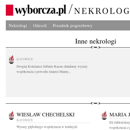
Nekrologi
Odeszli
Poradnik pogrzebowy
Inne nekrologi
KATOWICE
Drogiej Koleżance Sabinie Kacan składamy wyrazy
współczucia z powodu śmierci Mamy...
WIESŁAW CHECHELSKI
MARIA 
KATOWICE
Eli Jabłońskie
Wyrazy głębokiego współczucia w trudnych
współczucia z