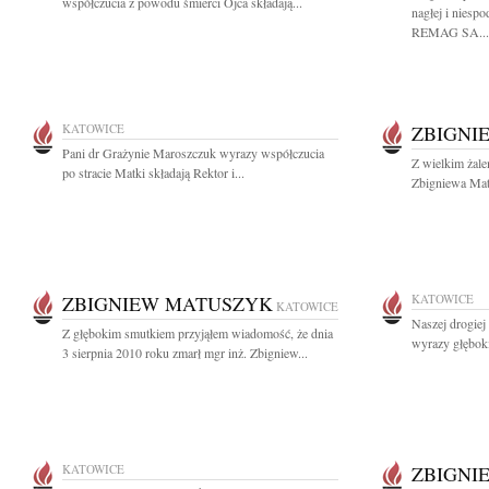
współczucia z powodu śmierci Ojca składają...
nagłej i niesp
REMAG SA...
KATOWICE
ZBIGNI
Pani dr Grażynie Maroszczuk wyrazy współczucia
Z wielkim żal
po stracie Matki składają Rektor i...
Zbigniewa Mat
ZBIGNIEW MATUSZYK
KATOWICE
KATOWICE
Naszej drogie
Z głębokim smutkiem przyjąłem wiadomość, że dnia
wyrazy głęboki
3 sierpnia 2010 roku zmarł mgr inż. Zbigniew...
KATOWICE
ZBIGNI