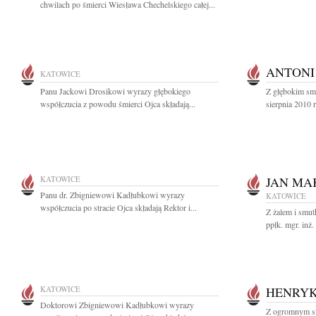
chwilach po śmierci Wiesława Chechelskiego całej...
ANTON
KATOWICE
Panu Jackowi Drosikowi wyrazy głębokiego
Z głębokim sm
współczucia z powodu śmierci Ojca składają...
sierpnia 2010 
KATOWICE
JAN MA
Panu dr. Zbigniewowi Kadłubkowi wyrazy
KATOWICE
współczucia po stracie Ojca składają Rektor i...
Z żalem i smut
ppłk. mgr. inż
KATOWICE
HENRYK
Doktorowi Zbigniewowi Kadłubkowi wyrazy
Z ogromnym s