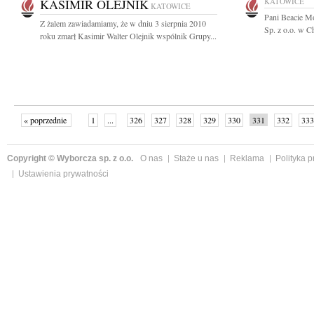
KASIMIR OLEJNIK
KATOWICE
KATOWICE
Pani Beacie M
Z żalem zawiadamiamy, że w dniu 3 sierpnia 2010
Sp. z o.o. w C
roku zmarł Kasimir Walter Olejnik wspólnik Grupy...
« poprzednie
1
...
326
327
328
329
330
331
332
333
następne »
Copyright © Wyborcza sp. z o.o.
O nas
Staże u nas
Reklama
Polityka 
Ustawienia prywatności