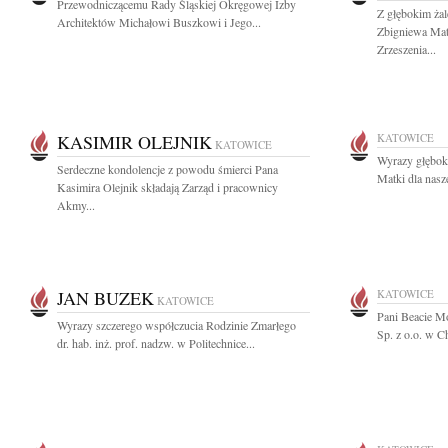
Przewodniczącemu Rady Śląskiej Okręgowej Izby
Z głębokim ża
Architektów Michałowi Buszkowi i Jego...
Zbigniewa Mat
Zrzeszenia...
KASIMIR OLEJNIK
KATOWICE
KATOWICE
Wyrazy głębok
Serdeczne kondolencje z powodu śmierci Pana
Matki dla nasz
Kasimira Olejnik składają Zarząd i pracownicy
Akmy...
JAN BUZEK
KATOWICE
KATOWICE
Pani Beacie M
Wyrazy szczerego współczucia Rodzinie Zmarłego
Sp. z o.o. w C
dr. hab. inż. prof. nadzw. w Politechnice...