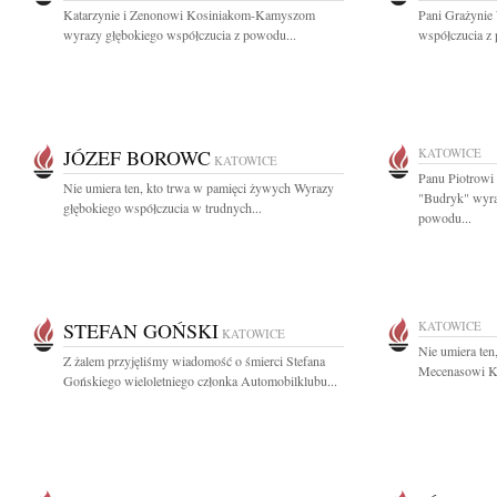
Katarzynie i Zenonowi Kosiniakom-Kamyszom
Pani Grażynie
wyrazy głębokiego współczucia z powodu...
współczucia z 
JÓZEF BOROWC
KATOWICE
KATOWICE
Panu Piotrow
Nie umiera ten, kto trwa w pamięci żywych Wyrazy
"Budryk" wyra
głębokiego współczucia w trudnych...
powodu...
STEFAN GOŃSKI
KATOWICE
KATOWICE
Nie umiera ten
Z żalem przyjęliśmy wiadomość o śmierci Stefana
Mecenasowi Kr
Gońskiego wieloletniego członka Automobilklubu...