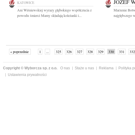
JÓZEF 
KATOWICE
Ani Wiśniewskiej wyrazy głębokiego współczucia z
Marzenie Botw
powodu śmierci Mamy składają koleżanki i...
najgłębszego w
« poprzednie
1
...
325
326
327
328
329
330
331
332
następne »
Copyright © Wyborcza sp. z o.o.
O nas
Staże u nas
Reklama
Polityka 
Ustawienia prywatności