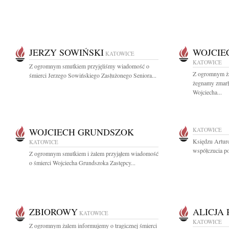
JERZY SOWIŃSKI
WOJCIE
KATOWICE
KATOWICE
Z ogromnym smutkiem przyjęliśmy wiadomość o
Z ogromnym żal
śmierci Jerzego Sowińskiego Zasłużonego Seniora...
żegnamy zmarł
Wojciecha...
WOJCIECH GRUNDSZOK
KATOWICE
Księdzu Artur
KATOWICE
współczucia po
Z ogromnym smutkiem i żalem przyjąłem wiadomość
o śmierci Wojciecha Grundszoka Zastępcy...
ZBIOROWY
ALICJA
KATOWICE
KATOWICE
Z ogromnym żalem informujemy o tragicznej śmierci