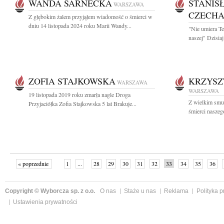
WANDA SARNECKA
STANIS
WARSZAWA
CZECHA
Z głębokim żalem przyjąłem wiadomość o śmierci w
dniu 14 listopada 2024 roku Marii Wandy...
"Nie umiera Te
naszej" Dzisia
ZOFIA STAJKOWSKA
KRZYSZ
WARSZAWA
WARSZAWA
19 listopada 2019 roku zmarła nagle Droga
Z wielkim smu
Przyjaciółka Zofia Stajkowska 5 lat Brakuje...
śmierci naszeg
« poprzednie
1
...
28
29
30
31
32
33
34
35
36
»
Copyright © Wyborcza sp. z o.o.
O nas
Staże u nas
Reklama
Polityka 
Ustawienia prywatności