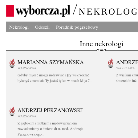
Nekrologi
Odeszli
Poradnik pogrzebowy
Inne nekrologi
MARIANNA SZYMAŃSKA
ANDRZE
WARSZAWA
WARSZAWA
Gdyby miłość mogła uzdrawiać a łzy wskrzeszać
Z wielkim smu
byłabyś z nami ale Ty jesteś tylko w snach Mija 7...
śmierci dr. in
ANDRZEJ PERZANOWSKI
WARSZAWA
Z głębokim smutkiem i niedowierzaniem
zawiadamiamy o śmierci dr n. med. Andrzeja
Perzanowskiego...