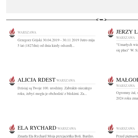
JERZY 
WARSZAWA
WARSZAWA
Grzegorz Gójski 30.04.2019 - 30.11 2019 Jutro mija
"Umarłych wie
5 lat (1827dni) od dnia kiedy odszedł...
się płaci" W. 
ALICJA RDEST
MAŁGOR
WARSZAWA
WARSZAWA
Dzisiaj są Twoje 100. urodziny. Zabrakło niecałego
Ogromny żal, s
roku, żebyś mogła je obchodzić z bliskimi. Za...
2024 roku zmar
ELA RYCHARD
WARSZAWA
WARSZAWA
Zmarła Ela Rychard Moja przyjaciółka Boli. Bardzo.
Przed piętnastu