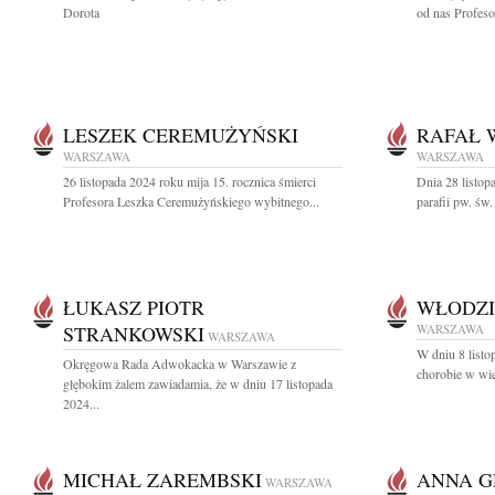
Dorota
od nas Profeso
LESZEK CEREMUŻYŃSKI
RAFAŁ 
WARSZAWA
WARSZAWA
26 listopada 2024 roku mija 15. rocznica śmierci
Dnia 28 listop
Profesora Leszka Ceremużyńskiego wybitnego...
parafii pw. św.
ŁUKASZ PIOTR
WŁODZI
STRANKOWSKI
WARSZAWA
WARSZAWA
W dniu 8 listo
Okręgowa Rada Adwokacka w Warszawie z
chorobie w wie
głębokim żalem zawiadamia, że w dniu 17 listopada
2024...
MICHAŁ ZAREMBSKI
ANNA 
WARSZAWA