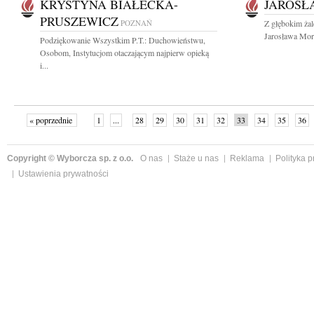
KRYSTYNA BIAŁECKA-
JAROSŁ
PRUSZEWICZ
POZNAŃ
Z głębokim ża
Jarosława Mory
Podziękowanie Wszystkim P.T.: Duchowieństwu,
Osobom, Instytucjom otaczającym najpierw opieką
i...
« poprzednie
1
...
28
29
30
31
32
33
34
35
36
»
Copyright © Wyborcza sp. z o.o.
O nas
Staże u nas
Reklama
Polityka 
Ustawienia prywatności