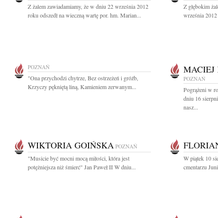
Z żalem zawiadamiamy, że w dniu 22 września 2012
Z głębokim ża
roku odszedł na wieczną wartę por. hm. Marian...
września 2012 r
POZNAŃ
MACIEJ
"Ona przychodzi chytrze, Bez ostrzeżeń i gróźb,
POZNAŃ
Krzyczy pękniętą liną, Kamieniem zerwanym...
Pogrążeni w r
dniu 16 sierpn
nasz...
WIKTORIA GOIŃSKA
FLORIA
POZNAŃ
"Musicie być mocni mocą miłości, która jest
W piątek 10 si
potężniejsza niż śmierć" Jan Paweł II W dniu...
cmentarzu Jun