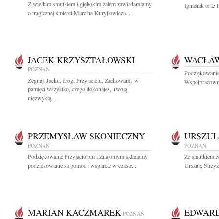
Z wielkim smutkiem i głębokim żalem zawiadamiamy
Ignasiak oraz 
o tragicznej śmierci Marcina Kuryłłowicza...
JACEK KRZYSZTAŁOWSKI
WACŁA
POZNAŃ
Podziękowanie
Żegnaj, Jacku, drogi Przyjacielu. Zachowamy w
Współpracowni
pamięci wszystko, czego dokonałeś, Twoją
niezwykłą...
PRZEMYSŁAW SKONIECZNY
URSZUL
POZNAŃ
POZNAŃ
Podziękowanie Przyjaciołom i Znajomym składamy
Ze smutkiem ż
podziękowanie za pomoc i wsparcie w czasie...
Urszulę Strzyż
MARIAN KACZMAREK
EDWARD
POZNAŃ