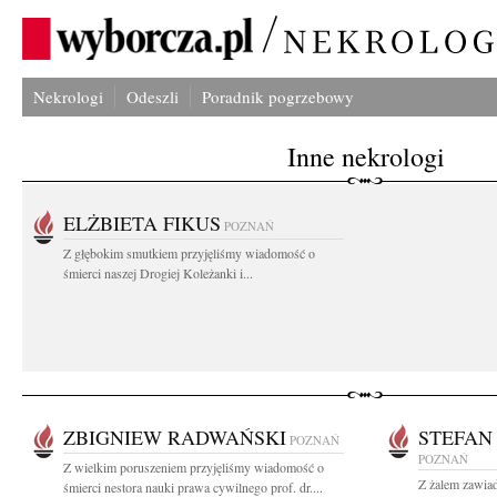
Nekrologi
Odeszli
Poradnik pogrzebowy
Inne nekrologi
ELŻBIETA FIKUS
POZNAŃ
Z głębokim smutkiem przyjęliśmy wiadomość o
śmierci naszej Drogiej Koleżanki i...
ZBIGNIEW RADWAŃSKI
STEFAN
POZNAŃ
POZNAŃ
Z wielkim poruszeniem przyjęliśmy wiadomość o
Z żalem zawia
śmierci nestora nauki prawa cywilnego prof. dr....