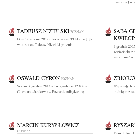
roku zmarł w w
TADEUSZ NIZIELSKI
SABA G
POZNAŃ
KWIECI
Dnia 12 grudnia 2012 roku w wieku 99 lat zmarł płk
w st. spocz. Tadeusz Nizielski prawnik,...
8 grudnia 200
Kwiecińska z 
wspomnień w..
OSWALD CYRON
ZBIOR
POZNAŃ
W dniu 4 grudnia 2012 roku o godzinie 12.00 na
Wspaniałych prz
Cmentarzu Junikowo w Poznaniu odbędzie się...
trudniej rozstać
MARCIN KURYŁŁOWICZ
RYSZAR
GDAŃSK
Panu dr. hab. 