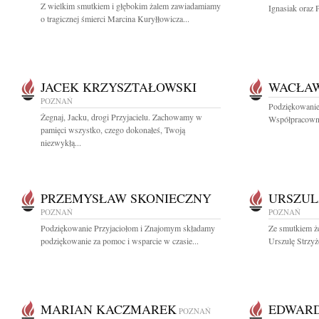
Z wielkim smutkiem i głębokim żalem zawiadamiamy
Ignasiak oraz 
o tragicznej śmierci Marcina Kuryłłowicza...
JACEK KRZYSZTAŁOWSKI
WACŁA
POZNAŃ
Podziękowanie
Żegnaj, Jacku, drogi Przyjacielu. Zachowamy w
Współpracowni
pamięci wszystko, czego dokonałeś, Twoją
niezwykłą...
PRZEMYSŁAW SKONIECZNY
URSZUL
POZNAŃ
POZNAŃ
Podziękowanie Przyjaciołom i Znajomym składamy
Ze smutkiem ż
podziękowanie za pomoc i wsparcie w czasie...
Urszulę Strzyż
MARIAN KACZMAREK
EDWARD
POZNAŃ