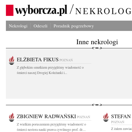
Nekrologi
Odeszli
Poradnik pogrzebowy
Inne nekrologi
ELŻBIETA FIKUS
POZNAŃ
Z głębokim smutkiem przyjęliśmy wiadomość o
śmierci naszej Drogiej Koleżanki i...
ZBIGNIEW RADWAŃSKI
STEFAN
POZNAŃ
POZNAŃ
Z wielkim poruszeniem przyjęliśmy wiadomość o
Z żalem zawia
śmierci nestora nauki prawa cywilnego prof. dr....