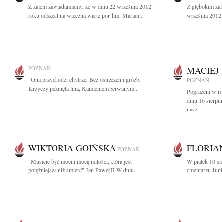
Z żalem zawiadamiamy, że w dniu 22 września 2012
Z głębokim ża
roku odszedł na wieczną wartę por. hm. Marian...
września 2012 r
POZNAŃ
MACIEJ
"Ona przychodzi chytrze, Bez ostrzeżeń i gróźb,
POZNAŃ
Krzyczy pękniętą liną, Kamieniem zerwanym...
Pogrążeni w r
dniu 16 sierpn
nasz...
WIKTORIA GOIŃSKA
FLORIA
POZNAŃ
"Musicie być mocni mocą miłości, która jest
W piątek 10 si
potężniejsza niż śmierć" Jan Paweł II W dniu...
cmentarzu Jun