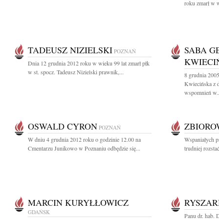
roku zmarł w w
TADEUSZ NIZIELSKI
SABA G
POZNAŃ
KWIECI
Dnia 12 grudnia 2012 roku w wieku 99 lat zmarł płk
w st. spocz. Tadeusz Nizielski prawnik,...
8 grudnia 200
Kwiecińska z 
wspomnień w..
OSWALD CYRON
ZBIOR
POZNAŃ
W dniu 4 grudnia 2012 roku o godzinie 12.00 na
Wspaniałych prz
Cmentarzu Junikowo w Poznaniu odbędzie się...
trudniej rozstać
MARCIN KURYŁŁOWICZ
RYSZAR
GDAŃSK
Panu dr. hab. 