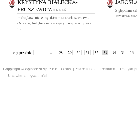
KRYSTYNA BIAŁECKA-
JAROSŁ
PRUSZEWICZ
POZNAŃ
Z głębokim ża
Jarosława Mory
Podziękowanie Wszystkim P.T.: Duchowieństwu,
Osobom, Instytucjom otaczającym najpierw opieką
i...
« poprzednie
1
...
28
29
30
31
32
33
34
35
36
»
Copyright © Wyborcza sp. z o.o.
O nas
Staże u nas
Reklama
Polityka 
Ustawienia prywatności