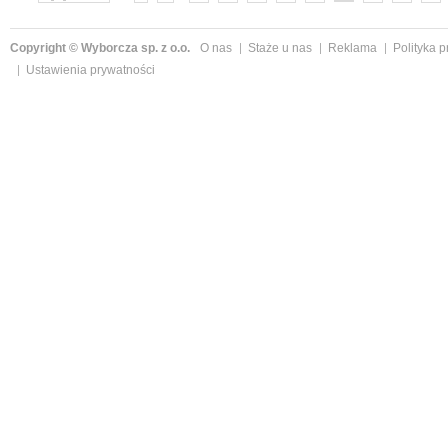
»
Copyright © Wyborcza sp. z o.o.
O nas
Staże u nas
Reklama
Polityka 
Ustawienia prywatności