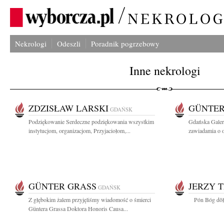
Nekrologi
Odeszli
Poradnik pogrzebowy
Inne nekrologi
ZDZISŁAW LARSKI
GÜNTER
GDAŃSK
Podziękowanie Serdeczne podziękowania wszystkim
Gdańska Galer
instytucjom, organizacjom, Przyjaciołom,...
zawiadamia o o
GÜNTER GRASS
JERZY 
GDAŃSK
Z głębokim żalem przyjęliśmy wiadomość o śmierci
Pón Bóg dôł c
Güntera Grassa Doktora Honoris Causa...