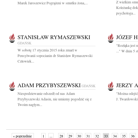
Z wielkim smu
Marek Jaroszewicz Pogrążeni w smutku żona,...
Koleżankę dok
psychologa...
STANISŁAW RYMASZEWSKI
JÓZEF 
GDAŃSK
"Rozłąka jest 
W sobotę 17 stycznia 2015 roku zmarł w
..." W dniu 5 s
Pensylwanii sopocianin dr Stanisław Rymaszewski
Człowiek...
ADAM PRZYBYSZEWSKI
JERZY 
GDAŃSK
Niespodziewanie odszedł od nas Adam
"Można odejść 
Przybyszewski Adasiu, nie umiemy pogodzić się z
J. Twardowski 
Twoim nagłym...
« poprzednie
1
...
28
29
30
31
32
33
34
35
36