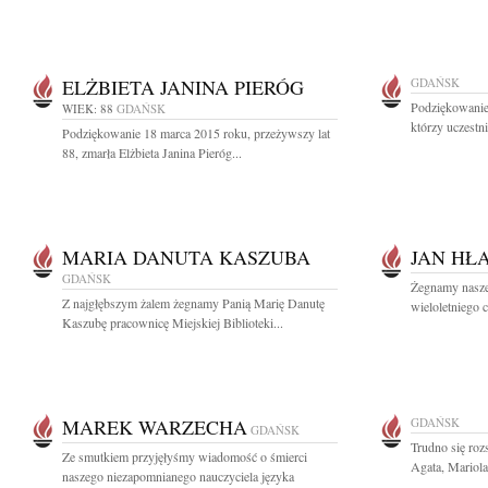
ELŻBIETA JANINA PIERÓG
GDAŃSK
Podziękowanie
WIEK: 88
GDAŃSK
którzy uczestni
Podziękowanie 18 marca 2015 roku, przeżywszy lat
88, zmarła Elżbieta Janina Pieróg...
MARIA DANUTA KASZUBA
JAN HŁ
GDAŃSK
Żegnamy nasze
Z najgłębszym żalem żegnamy Panią Marię Danutę
wieloletniego 
Kaszubę pracownicę Miejskiej Biblioteki...
MAREK WARZECHA
GDAŃSK
GDAŃSK
Trudno się rozs
Ze smutkiem przyjęłyśmy wiadomość o śmierci
Agata, Mariola
naszego niezapomnianego nauczyciela języka