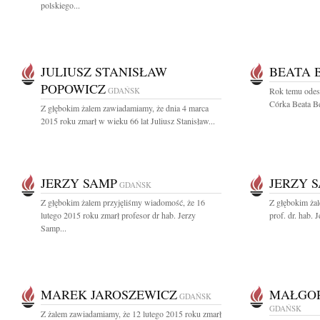
polskiego...
JULIUSZ STANISŁAW
BEATA 
POPOWICZ
GDAŃSK
Rok temu odesz
Córka Beata B
Z głębokim żalem zawiadamiamy, że dnia 4 marca
2015 roku zmarł w wieku 66 lat Juliusz Stanisław...
JERZY SAMP
JERZY 
GDAŃSK
Z głębokim żalem przyjęliśmy wiadomość, że 16
Z głębokim ża
lutego 2015 roku zmarł profesor dr hab. Jerzy
prof. dr. hab. 
Samp...
MAREK JAROSZEWICZ
MAŁGOR
GDAŃSK
GDAŃSK
Z żalem zawiadamiamy, że 12 lutego 2015 roku zmarł