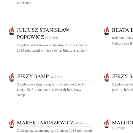
polskiego...
JULIUSZ STANISŁAW
BEATA 
POPOWICZ
GDAŃSK
Rok temu odesz
Córka Beata B
Z głębokim żalem zawiadamiamy, że dnia 4 marca
2015 roku zmarł w wieku 66 lat Juliusz Stanisław...
JERZY SAMP
JERZY 
GDAŃSK
Z głębokim żalem przyjęliśmy wiadomość, że 16
Z głębokim ża
lutego 2015 roku zmarł profesor dr hab. Jerzy
prof. dr. hab. 
Samp...
MAREK JAROSZEWICZ
MAŁGOR
GDAŃSK
GDAŃSK
Z żalem zawiadamiamy, że 12 lutego 2015 roku zmarł