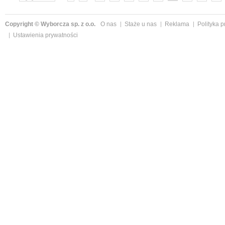
»
Copyright © Wyborcza sp. z o.o.
O nas
Staże u nas
Reklama
Polityka 
Ustawienia prywatności