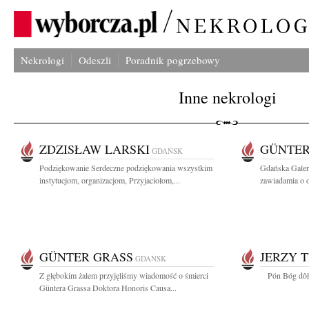
Nekrologi
Odeszli
Poradnik pogrzebowy
Inne nekrologi
ZDZISŁAW LARSKI
GÜNTER
GDAŃSK
Podziękowanie Serdeczne podziękowania wszystkim
Gdańska Galer
instytucjom, organizacjom, Przyjaciołom,...
zawiadamia o o
GÜNTER GRASS
JERZY 
GDAŃSK
Z głębokim żalem przyjęliśmy wiadomość o śmierci
Pón Bóg dôł c
Güntera Grassa Doktora Honoris Causa...