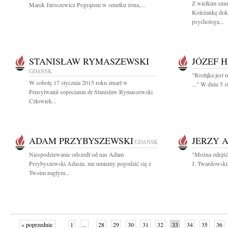
Z wielkim smu
Marek Jaroszewicz Pogrążeni w smutku żona,...
Koleżankę dok
psychologa...
STANISŁAW RYMASZEWSKI
JÓZEF 
GDAŃSK
"Rozłąka jest 
W sobotę 17 stycznia 2015 roku zmarł w
..." W dniu 5 s
Pensylwanii sopocianin dr Stanisław Rymaszewski
Człowiek...
ADAM PRZYBYSZEWSKI
JERZY 
GDAŃSK
Niespodziewanie odszedł od nas Adam
"Można odejść 
Przybyszewski Adasiu, nie umiemy pogodzić się z
J. Twardowski 
Twoim nagłym...
« poprzednie
1
...
28
29
30
31
32
33
34
35
36