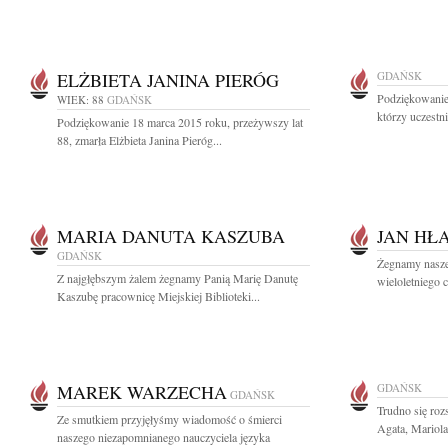
ELŻBIETA JANINA PIERÓG
GDAŃSK
Podziękowanie
WIEK: 88
GDAŃSK
którzy uczestni
Podziękowanie 18 marca 2015 roku, przeżywszy lat
88, zmarła Elżbieta Janina Pieróg...
MARIA DANUTA KASZUBA
JAN HŁ
GDAŃSK
Żegnamy nasze
Z najgłębszym żalem żegnamy Panią Marię Danutę
wieloletniego 
Kaszubę pracownicę Miejskiej Biblioteki...
MAREK WARZECHA
GDAŃSK
GDAŃSK
Trudno się rozs
Ze smutkiem przyjęłyśmy wiadomość o śmierci
Agata, Mariola
naszego niezapomnianego nauczyciela języka