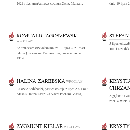
2021 roku zmarła nasza kochana Żona, Mama,...
dniu 19 lipca 2
ROMUALD JAGOSZEWSKI
STEFAN
WROCŁAW
5 lipca odszed
Ze smutkiem zawiadamiam, że 13 lipca 2021 roku
Tato i Dziadek
odszedł na zawsze Romuald Jagoszewski ur. w
1929...
HALINA ZARĘBSKA
KRYSTI
WROCŁAW
CHRZA
Człowiek odchodzi, pamięć zostaje 2 lipca 2021 roku
odeszła Halina Zarębska Nasza kochana Mama,...
Z głębokim ża
roku w wieku 65
ZYGMUNT KIELAR
KRYSTY
WROCŁAW