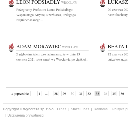
LEON PODSIADŁY
ŁUKASZ
WROCŁAW
Pożegnamy Profesora Leona Podsiadłego
20 czerwca 202
Wspaniałego Artystę, Rzeźbiarza, Pedagoga,
nasz ukochany
Najukochańszego...
ADAM MORAWIEC
BEATA 
WROCŁAW
Z głębokim żalem zawiadamiamy, że w dniu 13
12 czerwca 202
czerwca 2021 roku zmarł we Wrocławiu po ciężkiej...
tańca towarzys
« poprzednie
1
...
28
29
30
31
32
33
34
35
36
»
Copyright © Wyborcza sp. z o.o.
O nas
Staże u nas
Reklama
Polityka 
Ustawienia prywatności