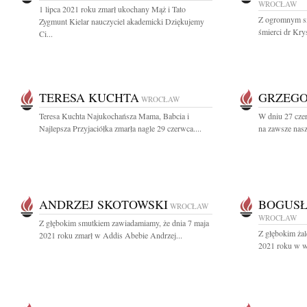
WROCŁAW
1 lipca 2021 roku zmarł ukochany Mąż i Tato
Z ogromnym s
Zygmunt Kielar nauczyciel akademicki Dziękujemy
śmierci dr Krys
Ci...
TERESA KUCHTA
GRZEG
WROCŁAW
Teresa Kuchta Najukochańsza Mama, Babcia i
W dniu 27 czer
Najlepsza Przyjaciółka zmarła nagle 29 czerwca....
na zawsze nasz
ANDRZEJ SKOTOWSKI
BOGUS
WROCŁAW
WROCŁAW
Z głębokim smutkiem zawiadamiamy, że dnia 7 maja
Z głębokim ża
2021 roku zmarł w Addis Abebie Andrzej...
2021 roku w wi