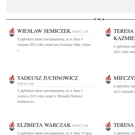
WIESŁAW SEMICZEK
TERESA
WROCŁAW
KAŹMIE
Z głębokim żalem zawiadamiamy, że w dniu 9
sierpnia 2021 roku zmarł nasz kochany Mąż, Ojciec
Z głębokim żal
i...
2021 roku zmar
TADEUSZ JUCHNOWICZ
MIECZY
WROCŁAW
Z głębokim żal
Z głębokim żalem zawiadamiamy, że w dniu 5
2021 odszedł w
czerwca 2021 roku zmarł w Holandii Tadeusz
Juchnowicz...
ELŻBIETA WARCZAK
TERESA
WROCŁAW
Z głębokim żalem zawiadamiamy, że w dniu 19 lipca
Z głębokim ża