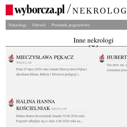
Nekrologi
Odeszli
Poradnik pogrzebowy
Inne nekrologi
MIECZYSŁAWA PĘKACZ
HUBERT
WROCŁAW
Nie mów nic: ju
Dnia 25 lipca 2026 roku zmarła Mieczysława Pękacz
rozumiem przed
ukochana Mama, Babcia i Teściowa pedagog i...
HALINA HANNA
KOŚCIELNIAK
WROCŁAW
Halina Hanna Kościelniak Zmarła 30.06.2026 roku
Pogrzeb odbędzie się w dniu 4.08.2026 roku na...