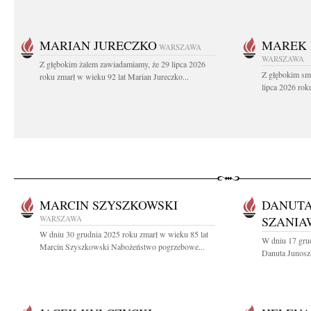
MARIAN JURECZKO
MAREK 
WARSZAWA
WARSZAWA
Z głębokim żalem zawiadamiamy, że 29 lipca 2026
Z głębokim sm
roku zmarł w wieku 92 lat Marian Jureczko...
lipca 2026 rok
MARCIN SZYSZKOWSKI
DANUTA
WARSZAWA
SZANIA
W dniu 30 grudnia 2025 roku zmarł w wieku 85 lat
W dniu 17 grud
Marcin Szyszkowski Nabożeństwo pogrzebowe...
Danuta Junosza