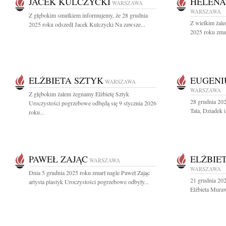
JACEK KULCZYCKI
HELENA
WARSZAWA
WARSZAWA
Z głębokim smutkiem informujemy, że 28 grudnia
Z wielkim żale
2025 roku odszedł Jacek Kulczycki Na zawsze...
2025 roku zmar
ELŻBIETA SZTYK
EUGENI
WARSZAWA
WARSZAWA
Z głębokim żalem żegnamy Elżbietę Sztyk
28 grudnia 202
Uroczystości pogrzebowe odbędą się 9 stycznia 2026
Tata, Dziadek 
roku...
PAWEŁ ZAJĄC
ELŻBIE
WARSZAWA
WARSZAWA
Dnia 5 grudnia 2025 roku zmarł nagle Paweł Zając
21 grudnia 202
artysta plastyk Uroczystości pogrzebowe odbyły...
Elżbieta Muraw