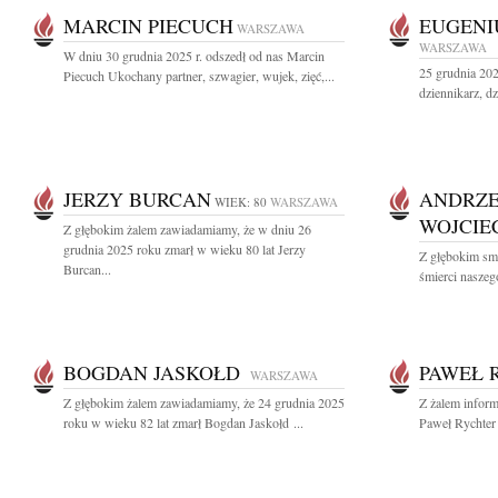
MARCIN PIECUCH
EUGENI
WARSZAWA
WARSZAWA
W dniu 30 grudnia 2025 r. odszedł od nas Marcin
25 grudnia 202
Piecuch Ukochany partner, szwagier, wujek, zięć,...
dziennikarz, d
JERZY BURCAN
ANDRZE
WIEK: 80
WARSZAWA
WOJCIE
Z głębokim żalem zawiadamiamy, że w dniu 26
grudnia 2025 roku zmarł w wieku 80 lat Jerzy
Z głębokim sm
Burcan...
śmierci naszeg
BOGDAN JASKOŁD
PAWEŁ 
WARSZAWA
Z głębokim żalem zawiadamiamy, że 24 grudnia 2025
Z żalem inform
roku w wieku 82 lat zmarł Bogdan Jaskołd ...
Paweł Rychter 