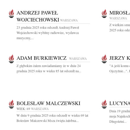
ANDRZEJ PAWEŁ
MIROSŁ
WOJCIECHOWSKI
WARSZAWA
WARSZAWA
Z wielkim smu
23 grudnia 2025 roku odszedł Andrzej Paweł
2025 roku odes
Wojciechowski wybitny radiowiec, wydawca
muzyczny,...
ADAM BURKIEWICZ
JERZY 
WARSZAWA
Z głębokim żalem zawiadamiamy że w dniu 24
"A jeśli komu 
grudnia 2025 roku w wieku 85 lat odszedł na...
Ojczyźnie...".
BOLESŁAW MALCZEWSKI
LUCYNA
WIEK: 69
WARSZAWA
Dnia 19 grudni
W dniu 9 grudnia 2025 roku odszedł w wieku 69 lat
moja Najukoc
Bolesław Malczewski Msza święta żałobna...
Długoletni...