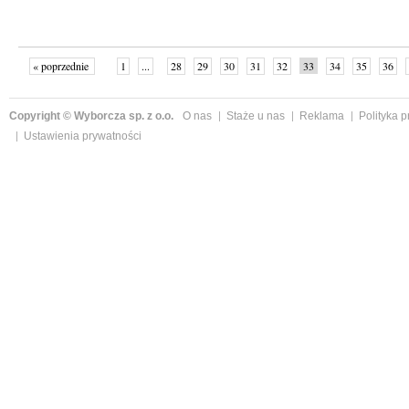
« poprzednie
1
...
28
29
30
31
32
33
34
35
36
»
Copyright © Wyborcza sp. z o.o.
O nas
Staże u nas
Reklama
Polityka 
Ustawienia prywatności