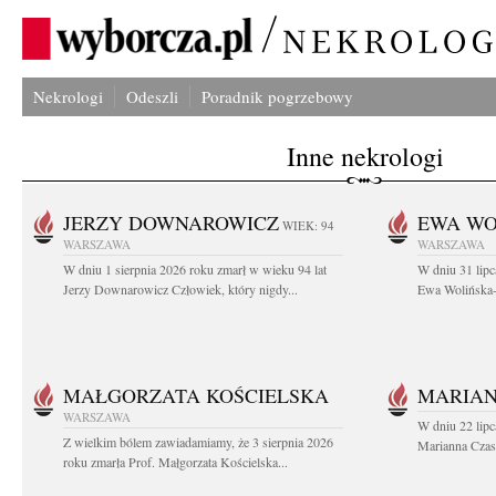
Nekrologi
Odeszli
Poradnik pogrzebowy
Inne nekrologi
JERZY DOWNAROWICZ
EWA WO
WIEK: 94
WARSZAWA
WARSZAWA
W dniu 1 sierpnia 2026 roku zmarł w wieku 94 lat
W dniu 31 lipc
Jerzy Downarowicz Człowiek, który nigdy...
Ewa Wolińska-W
MAŁGORZATA KOŚCIELSKA
MARIAN
WARSZAWA
W dniu 22 lipc
Z wielkim bólem zawiadamiamy, że 3 sierpnia 2026
Marianna Czas
roku zmarła Prof. Małgorzata Kościelska...