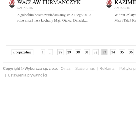
WACŁAW FURMAŃCZYK
KAZIMI
SZCZECIN
SZCZECIN
Z głębokim bólem zawiadamiamy, że 2 lutego 2012
W dniu 25 sty
roku zmarł nasz kochany Mąż, Ojciec, Dziadek...
Mąż i Tatuś Ka
« poprzednie
1
...
28
29
30
31
32
33
34
35
36
»
Copyright © Wyborcza sp. z o.o.
O nas
Staże u nas
Reklama
Polityka 
Ustawienia prywatności