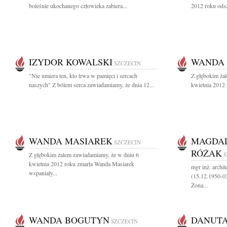
boleśnie ukochanego człowieka zabiera...
2012 roku odsz
IZYDOR KOWALSKI
WANDA 
SZCZECIN
"Nie umiera ten, kto trwa w pamięci i sercach
Z głębokim ża
naszych" Z bólem serca zawiadamiamy, że dnia 12...
kwietnia 2012
WANDA MASIAREK
MAGDAL
SZCZECIN
RÓŻAK
Z głębokim żalem zawiadamiamy, że w dniu 6
S
kwietnia 2012 roku zmarła Wanda Masiarek
mgr inż. archi
wspaniały...
(15.12.1950-0
Żona...
WANDA BOGUTYN
DANUTA
SZCZECIN