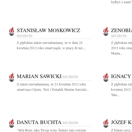
byłbyś z nami"
STANISŁAW MOSKOWICZ
ZENOBI
SZCZECIN
SZCZECIN
Z głębokim żalem zawiadamiamy, że w dniu 24
Z głębokim ża
kwietnia 2012 roku zmarł nagle, w pracy dr inż....
2012 roku zmar
Mama...
MARIAN SAWICKI
IGNACY
SZCZECIN
Z żalem zawiadamiamy, że 21 kwietnia 2012 roku
Z głębokim ża
zmarł nasz Ojciec, Teść i Dziadek Marian Sawicki...
kwietnia 2012 
Tata...
DANUTA BUCHTA
JÓZEF 
SZCZECIN
"Mój Boże, taka Twoja wola. Śmierć rani ostrzem
Z bólem serca 