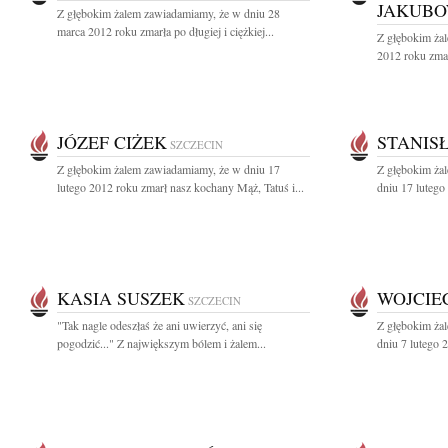
JAKUB
Z głębokim żalem zawiadamiamy, że w dniu 28
marca 2012 roku zmarła po długiej i ciężkiej...
Z głębokim żal
2012 roku zma
JÓZEF CIŻEK
STANIS
SZCZECIN
Z głębokim żalem zawiadamiamy, że w dniu 17
Z głębokim ża
lutego 2012 roku zmarł nasz kochany Mąż, Tatuś i...
dniu 17 lutego
KASIA SUSZEK
WOJCIE
SZCZECIN
"Tak nagle odeszłaś że ani uwierzyć, ani się
Z głębokim ża
pogodzić..." Z największym bólem i żalem...
dniu 7 lutego 