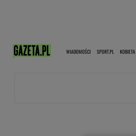
Poczta - Logowanie
Pobierz 
WIADOMOŚCI
SPORT.PL
KOBIETA
DZIECKO
KOBIETA
KULTURA
NEX
WIADOMOŚCI
SPORT
G.PL
Skoki narciarskie
Haps.pl
Ekstraklasa
Wiadomości ze świata
Bundesliga
Sport wiadomości
Liga Mistrzów
Horoskop
Liga Europy
Papież Franiszek
Koszykówka