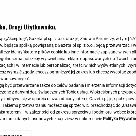
Meghan Markle
Krzesełka do ka
Magda Gessler
Łóżka dla dzieci
Barbara Kurdej-Szatan
Foteliki samoc
ko, Drogi Użytkowniku,
Księżna Kate
Przepisy
Porady
Jak zrobić?
jąc „Akceptuję”, Gazeta.pl sp. z o.o. oraz jej Zaufani Partnerzy, w tym [
67
.A. będąca spółką powiązaną z Gazeta.pl sp. z o.o., będą przetwarzać T
Na czasie
Grzyby
ail czy identyfikatory plików cookie lub inne informacje zapisane w tych p
Memy
Koronawirus
gólności na potrzeby wyświetlania reklam dopasowanych do Twoich zain
Radio Zet
Porady - Zdrowi
acjach i w Internecie lub personalizacji treści w nich wyświetlanych. Wyr
Radio Pogoda
Sukienki jeanso
cesz wyrazić zgody, chcesz ograniczyć jej zakres lub chcesz wycofać zgo
Radio internetowe
Torebki worki
aawansowanych”.
 być przetwarzane także do celów badania i mierzenia informacji dot
Rock Radio
Życzenia
e zarządzenie Tuska. W tle sześć
Brutalny atak w centru
 łączone z danymi dot. świadczonych Tobie usług. W określonych przypad
Złote Przeboje
Życzenia urodz
isterstw
Napastnika szukają kry
i odbywa się w oparciu o uzasadniony interes Gazeta.pl, jej spółki powi
Chillizet - radio internetowe
Życzenia imien
. Takiemu przetwarzaniu możesz się sprzeciwić, przechodząc do „Ust
Podcasty
Newsy, plotki - 
nistratorem – w zależności od zakresu sprzeciwu i podmiotu, wobec które
E-booki - Audiobooki
Lifestyle
etwarzaniu danych osobowych znajdziesz w dokumencie
Polityka Prywatn
Planeta.pl
Co obejrzeć