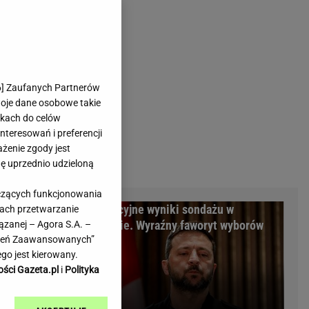
rmienia
Gliwice
Kielce
hodowe
Kraków
Lublin
Łódź
6
] Zaufanych Partnerów
woje dane osobowe takie
Olsztyn
likach do celów
Opole
teresowań i preferencji
e
Płock
ażenie zgody jest
we
Poznań
dę uprzednio udzieloną
Radom
yczących funkcjonowania
Rzeszów
m Warszawy.
Sensacyjne wyniki sondażu w
kach przetwarzanie
inowe
Sosnowiec
minalni
Ukrainie. Wyraźny faworyt wyborów
ązanej – Agora S.A. –
inowe
Szczecin
awień Zaawansowanych”
Melo Radio
Toruń
go jest kierowany.
Trójmiasto
ości Gazeta.pl
i
Polityka
Warszawa
Wrocław