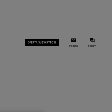
 IOS
Gazeta.pl na Facebooku
OFERTA SUBSKRYPCJI
Poczta
Forum
ZA
WYDARZENIA GOSPODARCZE
LOKALNE
Białystok
Bielsko-Biała
stki
Bydgoszcz
moda
Częstochowa
uże buty
Gorzów Wielkopolski
ecka
Katowice