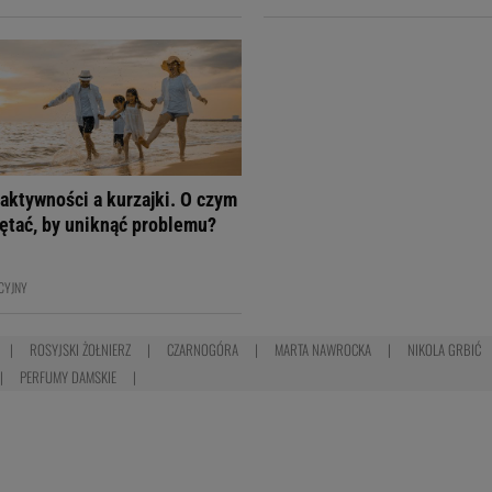
aktywności a kurzajki. O czym
ętać, by uniknąć problemu?
CYJNY
ROSYJSKI ŻOŁNIERZ
CZARNOGÓRA
MARTA NAWROCKA
NIKOLA GRBIĆ
PERFUMY DAMSKIE