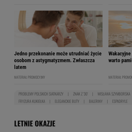
Jedno przekonanie może utrudniać życie
Wakacyjne 
osobom z astygmatyzmem. Zwłaszcza
warto pami
latem
MATERIAŁ PROMOCYJNY
MATERIAŁ PROMO
PROBLEMY POLSKICH SIATKARZY
ZNAK Z '30'
WISŁAWA SZYMBORSKA
FRYZURA KUKIEŁKA
ELEGANCKIE BUTY
BALERINY
ESPADRYLE
LETNIE OKAZJE