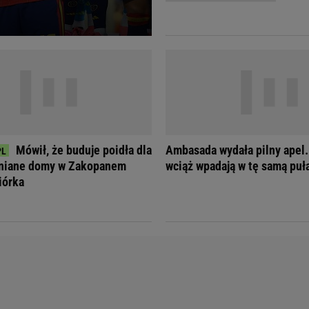
Telewizor LG O
Mówił, że buduje poidła dla
Ambasada wydała pilny apel.
wniane domy w Zakopanem
wciąż wpadają w tę samą puł
iórka
Doda
Kalkulator Poro
Magda Gessler
Kalendarz dni p
Agnieszka Woźniak-Starak
Kalendarz ciąży