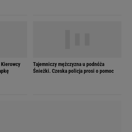
LED
 Kierowcy
Tajemniczy mężczyzna u podnóża
apkę
Śnieżki. Czeska policja prosi o pomoc
du
Rodzina
łodnych
Wakacje
Sennik