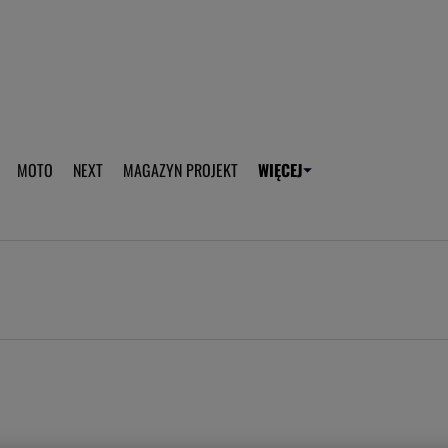
aplikację Gazeta - Android
Pobierz aplikację Gazeta -
MOTO
NEXT
MAGAZYN PROJEKT
WIĘCEJ
T
PLOTEK
SPORT.PL
HOROSKOPY
WEEKEND
TOK FM
WYBORC
ROZRYWKA
ŻYCIE I STYL
Gwiazdy Mundialu
Fryzury
Plotek
Makijaż
Gry online
Magia - Ciekawo
Historie
Wiadomości - 
WAGs
Sposób na za d
Anna Lewandowska
Gorączka u dzi