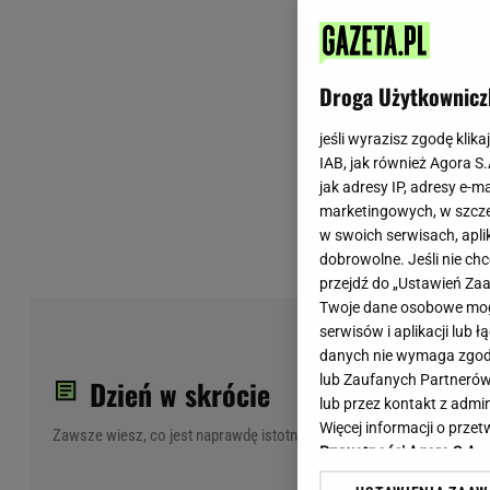
Wiadomości z Polski
Tenis
Plotki na topie
Sporty Walki
Niedziela handlowa
Siatkówka
Droga Użytkownicz
Informacje na bieżąco
PlusLiga
Metro Warszawa
Lekkoatletyka
jeśli wyrazisz zgodę klika
IAB, jak również Agora S
Duży Format
Kolarstwo
jak adresy IP, adresy e-m
Pogoda Warszawa
Bieganie
marketingowych, w szcze
Pogoda Kraków
Trening - ćwiczenia
w swoich serwisach, aplik
Pogoda Gdańsk
Ćwiczenia
dobrowolne. Jeśli nie ch
Pogoda Poznań
Dieta - Odżywianie
przejdź do „Ustawień Z
Twoje dane osobowe mogą
Pogoda Wrocław
Jak schudnąć?
Now
serwisów i aplikacji lub
Gazeta na X
Sport - Fitness
min
danych nie wymaga zgody 
Fitness
lub Zaufanych Partnerów
Dzień w skrócie
F1 - Formuła 1
lub przez kontakt z admi
Więcej informacji o prz
Zawsze wiesz, co jest naprawdę istotne
Prywatności Agora S.A.