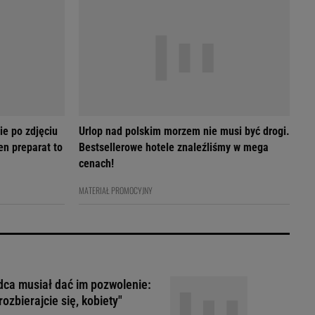
ie po zdjęciu
Urlop nad polskim morzem nie musi być drogi.
en preparat to
Bestsellerowe hotele znaleźliśmy w mega
cenach!
MATERIAŁ PROMOCYJNY
ca musiał dać im pozwolenie:
rozbierajcie się, kobiety"