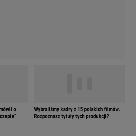
Przetargi
Licytacje komornicze
Komputery Forum
Alkomat online
Kalkulator opłacalności LPG
Przelicznik cm na cale i stopy
Kalkulator momentu obrotowego
Kalkulator mocy
Kalkulator zużycia paliwa
Kalkulator rozmiaru opon
Przelicznik mile na kilometry
 mówił o
Wybraliśmy kadry z 15 polskich filmów.
czepie"
Rozpoznasz tytuły tych produkcji?