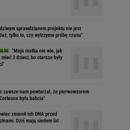
dziwym sprawdzianem projektu nie jest
daż, tylko to, czy wytrzyma próbę czasu"
"Moja matka nie wie, jak
t mieć 3 dzieci, bo starsze były
ci"
ec zawsze nam powtarzał, że pierwowzorem
Corleone była babcia"
wiec zmienił ich DNA przed
zinami. Dziś mają siedem lat