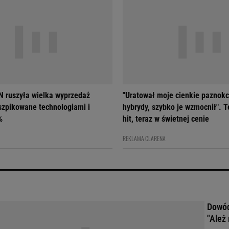
 ruszyła wielka wyprzedaż
"Uratował moje cienkie paznokc
szpikowane technologiami i
hybrydy, szybko je wzmocnił". T
%
hit, teraz w świetnej cenie
REKLAMA CLARENA
Dowód
"Ależ 