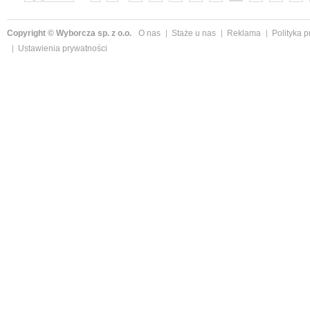
»
Copyright © Wyborcza sp. z o.o.
O nas
Staże u nas
Reklama
Polityka 
Ustawienia prywatności