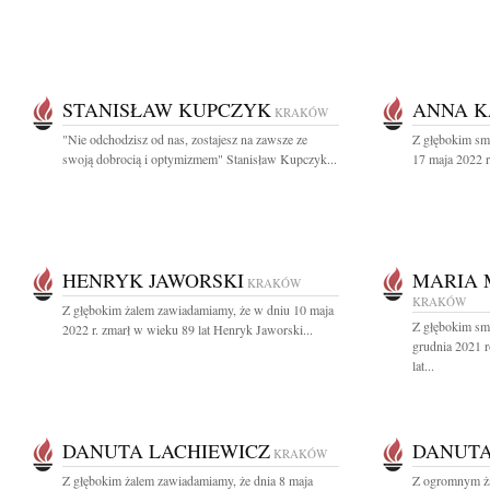
STANISŁAW KUPCZYK
ANNA K
KRAKÓW
"Nie odchodzisz od nas, zostajesz na zawsze ze
Z głębokim sm
swoją dobrocią i optymizmem" Stanisław Kupczyk...
17 maja 2022 ro
HENRYK JAWORSKI
MARIA 
KRAKÓW
KRAKÓW
Z głębokim żalem zawiadamiamy, że w dniu 10 maja
Z głębokim sm
2022 r. zmarł w wieku 89 lat Henryk Jaworski...
grudnia 2021 
lat...
DANUTA LACHIEWICZ
DANUTA
KRAKÓW
Z głębokim żalem zawiadamiamy, że dnia 8 maja
Z ogromnym ża