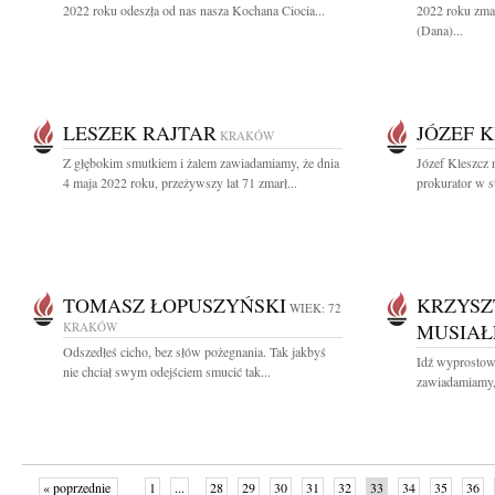
2022 roku odeszła od nas nasza Kochana Ciocia...
2022 roku zma
(Dana)...
LESZEK RAJTAR
JÓZEF 
KRAKÓW
Z głębokim smutkiem i żalem zawiadamiamy, że dnia
Józef Kleszcz 
4 maja 2022 roku, przeżywszy lat 71 zmarł...
prokurator w s
TOMASZ ŁOPUSZYŃSKI
KRZYSZ
WIEK: 72
KRAKÓW
MUSIAŁ
Odszedłeś cicho, bez słów pożegnania. Tak jakbyś
Idź wyprostowa
nie chciał swym odejściem smucić tak...
zawiadamiamy, 
« poprzednie
1
...
28
29
30
31
32
33
34
35
36