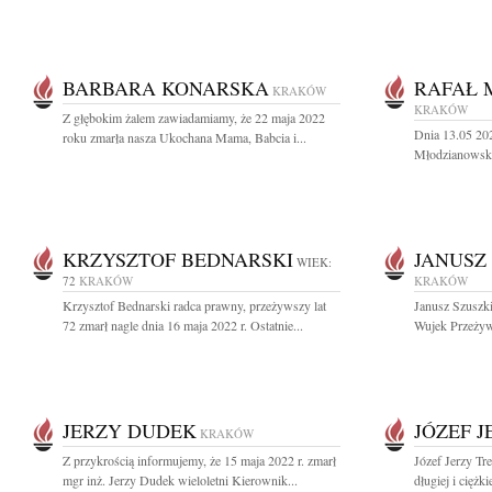
BARBARA KONARSKA
RAFAŁ 
KRAKÓW
KRAKÓW
Z głębokim żalem zawiadamiamy, że 22 maja 2022
Dnia 13.05 20
roku zmarła nasza Ukochana Mama, Babcia i...
Młodzianowski 
KRZYSZTOF BEDNARSKI
JANUSZ
WIEK:
72
KRAKÓW
KRAKÓW
Krzysztof Bednarski radca prawny, przeżywszy lat
Janusz Szuszki
72 zmarł nagle dnia 16 maja 2022 r. Ostatnie...
Wujek Przeżywsz
JERZY DUDEK
JÓZEF 
KRAKÓW
Z przykrością informujemy, że 15 maja 2022 r. zmarł
Józef Jerzy Tr
mgr inż. Jerzy Dudek wieloletni Kierownik...
długiej i ciężk