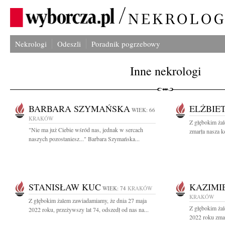
Nekrologi
Odeszli
Poradnik pogrzebowy
Inne nekrologi
BARBARA SZYMAŃSKA
ELŻBIE
WIEK: 66
KRAKÓW
Z głębokim żal
"Nie ma już Ciebie wśród nas, jednak w sercach
zmarła nasza ko
naszych pozostaniesz..." Barbara Szymańska...
STANISŁAW KUC
KAZIMI
WIEK: 74
KRAKÓW
KRAKÓW
Z głębokim żalem zawiadamiamy, że dnia 27 maja
Z głębokim ża
2022 roku, przeżywszy lat 74, odszedł od nas na...
2022 roku zmar