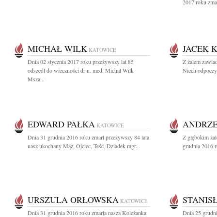
2017 roku zmar
MICHAŁ WILK
JACEK 
KATOWICE
Dnia 02 stycznia 2017 roku przeżywszy lat 85
Z żalem zawia
odszedł do wieczności dr n. med. Michał Wilk
Niech odpoczy
Msza...
EDWARD PAŁKA
ANDRZE
KATOWICE
Dnia 31 grudnia 2016 roku zmarł przeżywszy 84 lata
Z głębokim ża
nasz ukochany Mąż, Ojciec, Teść, Dziadek mgr...
grudnia 2016 r
URSZULA ORŁOWSKA
STANIS
KATOWICE
Dnia 31 grudnia 2016 roku zmarła nasza Koleżanka
Dnia 25 grudn