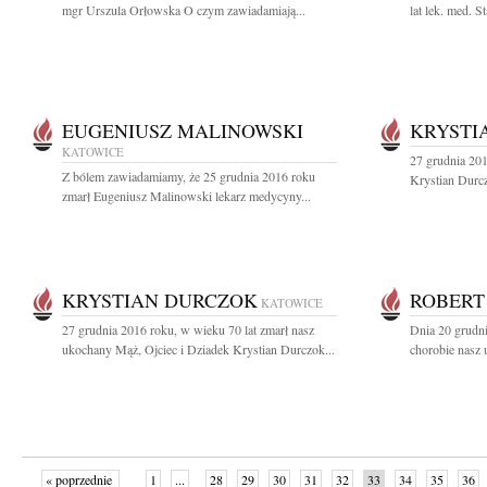
mgr Urszula Orłowska O czym zawiadamiają...
lat lek. med. S
EUGENIUSZ MALINOWSKI
KRYSTI
KATOWICE
27 grudnia 20
Z bólem zawiadamiamy, że 25 grudnia 2016 roku
Krystian Durc
zmarł Eugeniusz Malinowski lekarz medycyny...
KRYSTIAN DURCZOK
ROBERT
KATOWICE
27 grudnia 2016 roku, w wieku 70 lat zmarł nasz
Dnia 20 grudni
ukochany Mąż, Ojciec i Dziadek Krystian Durczok...
chorobie nasz 
« poprzednie
1
...
28
29
30
31
32
33
34
35
36