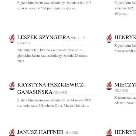
Z głębokim żalem zawiadamiamy, że dnia 1.04. 2021
Z głębokim ża
roku w wieku 67 lat po długiej i ciężkiej...
kwietnia 2021 
Wojska...
LESZEK SZYNGIERA
HENRYK
WIEK: 62
GDAŃSK
Z głębokim ża
Nie umiera ten, kto trwa w pamięci żywych Z
roku odszedł n
głębokim żalem zawiadamiamy, że dnia 23 marca
2021...
KRYSTYNA PASZKIEWICZ-
MIECZY
GANASIŃSKA
GDAŃSK
GDAŃSK
Z żalem zawia
Z głębokim żalem zawiadamiamy, że 24 marca 2021
odszedł Nasz U
r. zmarła nasza Ukochana Żona, Matka i Babcia,...
JANUSZ HAFFNER
HENRYK
GDAŃSK