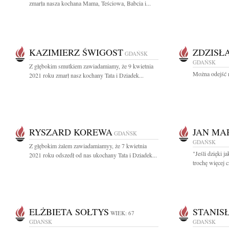
zmarła nasza kochana Mama, Teściowa, Babcia i...
KAZIMIERZ ŚWIGOST
ZDZISŁ
GDAŃSK
GDAŃSK
Z głębokim smutkiem zawiadamiamy, że 9 kwietnia
Można odejść n
2021 roku zmarł nasz kochany Tata i Dziadek...
RYSZARD KOREWA
JAN MA
GDAŃSK
GDAŃSK
Z głębokim żalem zawiadamiamyy, że 7 kwietnia
"Jeśli dzięki 
2021 roku odszedł od nas ukochany Tata i Dziadek...
trochę więcej cz
ELŻBIETA SOŁTYS
STANIS
WIEK: 67
GDAŃSK
GDAŃSK