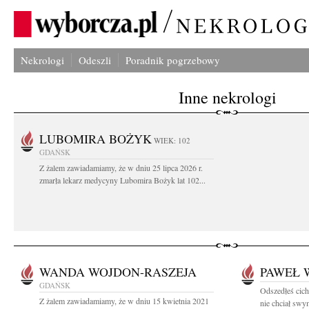
Nekrologi
Odeszli
Poradnik pogrzebowy
Inne nekrologi
LUBOMIRA BOŻYK
WIEK: 102
GDAŃSK
Z żalem zawiadamiamy, że w dniu 25 lipca 2026 r.
zmarła lekarz medycyny Lubomira Bożyk lat 102...
WANDA WOJDON-RASZEJA
PAWEŁ 
GDAŃSK
Odszedłeś cich
Z żalem zawiadamiamy, że w dniu 15 kwietnia 2021
nie chciał swym