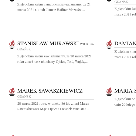
GDAŃSK
Z głębokim żalem i smutkiem zawiadamiamy, że 21
Z głębokim ża
marca 2021 r. kmdr Janusz Haffner Msza św....
marca 2021 ro
STANISŁAW MURAWSKI
DAMIAN
WIEK: 86
GDAŃSK
Z wielkim smu
Z głębokim żalem zawiadamiamy, że 20 marca 2021
marca 2021 rok
roku zmarł nasz ukochany Ojciec, Teść, Wujek,...
MAREK SAWASZKIEWICZ
MARIA 
GDAŃSK
Z głębokim bó
20 marca 2021 roku, w wieku 86 lat, zmarł Marek
dniu 20 lutego
Sawaszkiewicz Mąż, Ojciec i Dziadek tenisista i...