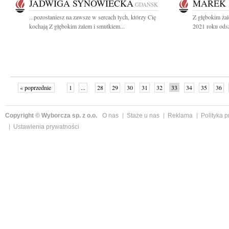
JADWIGA SYNOWIECKA
MAREK
GDAŃSK
...pozostaniesz na zawsze w sercach tych, którzy Cię
Z głębokim ża
kochają Z głębokim żalem i smutkiem...
2021 roku odsz
« poprzednie
1
...
28
29
30
31
32
33
34
35
36
»
Copyright © Wyborcza sp. z o.o.
O nas
Staże u nas
Reklama
Polityka 
Ustawienia prywatności