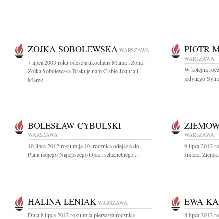
ZOJKA SOBOLEWSKA
PIOTR 
WARSZAWA
WARSZAWA
7 lipca 2003 roku odeszła ukochana Mama i Żona
W kolejną rocz
Zojka Sobolewska Brakuje nam Ciebie Joanna i
jedynego Syna
Marek
BOLESŁAW CYBULSKI
ZIEMOW
WARSZAWA
WARSZAWA
10 lipca 2012 roku mija 10. rocznica odejścia do
9 lipca 2012 ro
Pana mojego Najlepszego Ojca i szlachetnego...
śmierci Ziemk
HALINA LENIAK
EWA KA
WARSZAWA
Dnia 8 lipca 2012 roku mija pierwsza rocznica
8 lipca 2012 r