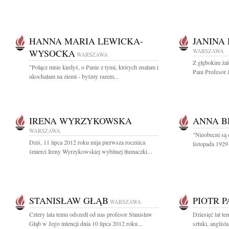
HANNA MARIA LEWICKA-
JANINA
WYSOCKA
WARSZAWA
WARSZAWA
Z głębokim ża
"Połącz mnie kiedyś, o Panie z tymi, których znałam i
Pani Profesor 
ukochałam na ziemi - byśmy razem...
IRENA WYRZYKOWSKA
ANNA B
WARSZAWA
"Nieobecni są 
Dziś, 11 lipca 2012 roku mija pierwsza rocznica
listopada 1929
śmierci Ireny Wyrzykowskiej wybitnej tłumaczki...
STANISŁAW GŁĄB
PIOTR 
WARSZAWA
Cztery lata temu odszedł od nas profesor Stanisław
Dziesięć lat t
Głąb w Jego intencji dnia 10 lipca 2012 roku...
sztuki, anglis