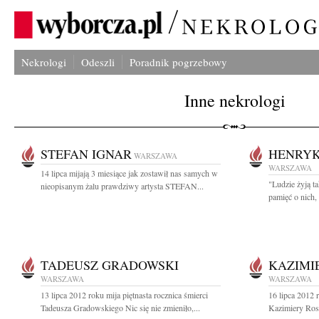
Nekrologi
Odeszli
Poradnik pogrzebowy
Inne nekrologi
STEFAN IGNAR
HENRYK
WARSZAWA
WARSZAWA
14 lipca mijają 3 miesiące jak zostawił nas samych w
"Ludzie żyją ta
nieopisanym żalu prawdziwy artysta STEFAN...
pamięć o nich,
TADEUSZ GRADOWSKI
KAZIMI
WARSZAWA
WARSZAWA
13 lipca 2012 roku mija piętnasta rocznica śmierci
16 lipca 2012 
Tadeusza Gradowskiego Nic się nie zmieniło,...
Kazimiery Rosi