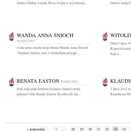
śmierci Haliny Leniak Msza święta w Jej intencji...
śmierci mojej 
WANDA ANNA ŚNIOCH
WITOLD
WARSZAWA
Dnia 5 lipca 1
4 lata temu zmarła moja Mama Wanda Anna Śnioch
Kopcewiczami 
"Zamiast śmierci, racz z uśmiechem przyjąć,...
boju z...
RENATA EASTON
KLAUDI
WARSZAWA
Dziś mija piąta bolesna rocznica śmierci mojej
3 lipca 2012 r
jedynej Córki Renaty Easton Życzliwych Jej...
Klaudiusza Wo
« poprzednie
1
...
28
29
30
31
32
33
34