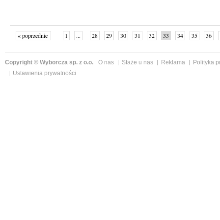
« poprzednie
1
...
28
29
30
31
32
33
34
35
36
»
Copyright © Wyborcza sp. z o.o.
O nas
Staże u nas
Reklama
Polityka 
Ustawienia prywatności