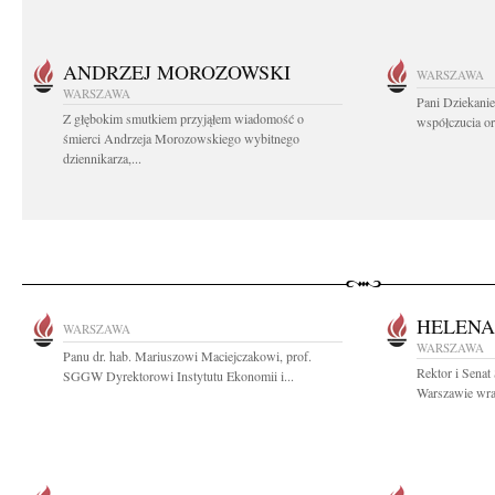
ANDRZEJ MOROZOWSKI
WARSZAWA
WARSZAWA
Pani Dziekanie
Z głębokim smutkiem przyjąłem wiadomość o
współczucia or
śmierci Andrzeja Morozowskiego wybitnego
dziennikarza,...
HELENA
WARSZAWA
WARSZAWA
Panu dr. hab. Mariuszowi Maciejczakowi, prof.
Rektor i Sena
SGGW Dyrektorowi Instytutu Ekonomii i...
Warszawie wraz