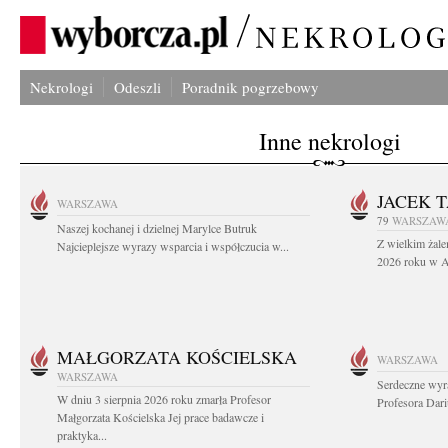
Nekrologi
Odeszli
Poradnik pogrzebowy
Inne nekrologi
JACEK 
WARSZAWA
79
WARSZAW
Naszej kochanej i dzielnej Marylce Butruk
Z wielkim żale
Najcieplejsze wyrazy wsparcia i współczucia w...
2026 roku w Au
MAŁGORZATA KOŚCIELSKA
WARSZAWA
WARSZAWA
Serdeczne wyr
W dniu 3 sierpnia 2026 roku zmarła Profesor
Profesora Dar
Małgorzata Kościelska Jej prace badawcze i
praktyka...