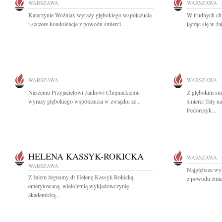
WARSZAWA
WARSZAWA
Katarzynie Woźniak wyrazy głębokiego współczucia
W trudnych ch
i szczere kondolencje z powodu śmierci...
łącząc się w ża
WARSZAWA
WARSZAWA
Naszemu Przyjacielowi Jankowi Chojnackiemu
Z głębokim sm
wyrazy głębokiego współczucia w związku ze...
śmierci Taty n
Fedorczyk...
HELENA KASSYK-ROKICKA
WARSZAWA
WARSZAWA
Najgłębsze wyr
Z żalem żegnamy dr Helenę Kassyk-Rokicką
z powodu śmier
emerytowaną, wieloletnią wykładowczynię
akademicką,...