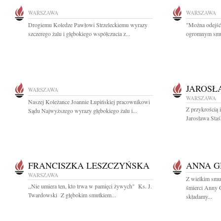
WARSZAWA
WARSZAWA
Drogiemu Koledze Pawłowi Strzeleckiemu wyrazy
"Można odejść 
szczerego żalu i głębokiego współczucia z...
ogromnym smut
JAROSŁ
WARSZAWA
WARSZAWA
Naszej Koleżance Joannie Łupińskiej pracownikowi
Z przykrością 
Sądu Najwyższego wyrazy głębokiego żalu i...
Jarosława Staś
FRANCISZKA LESZCZYŃSKA
ANNA 
WARSZAWA
Z wielkim smu
,,Nie umiera ten, kto trwa w pamięci żywych" Ks. J.
śmierci Anny G
Twardowski Z głębokim smutkiem...
składamy...