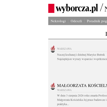
Nekrologi
Odeszli
Poradnik po
WARSZAWA
Naszej kochanej i dzielnej Marylce Butruk
Najcieplejsze wyrazy wsparcia i współczucia
MAŁGORZATA KOŚCIEL
WARSZAWA
W dniu 3 sierpnia 2026 roku zmarła Profes
Małgorzata Kościelska Jej prace badawcze i
praktyka...