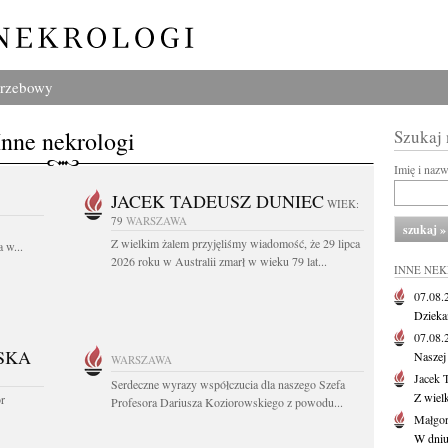
grzebowy
Inne nekrologi
Szukaj
Imię i naz
JACEK TADEUSZ DUNIEC
WIEK:
79
WARSZAWA
Z wielkim żalem przyjęliśmy wiadomość, że 29 lipca
 w...
2026 roku w Australii zmarł w wieku 79 lat...
INNE NE
07.08
Dziekan
07.08
SKA
Naszej 
WARSZAWA
Jacek 
Serdeczne wyrazy współczucia dla naszego Szefa
Z wiel
or
Profesora Dariusza Koziorowskiego z powodu...
Małgor
W dniu 