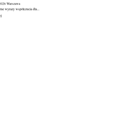
.2026
Warszawa
zne wyrazy współczucia dla...
ej