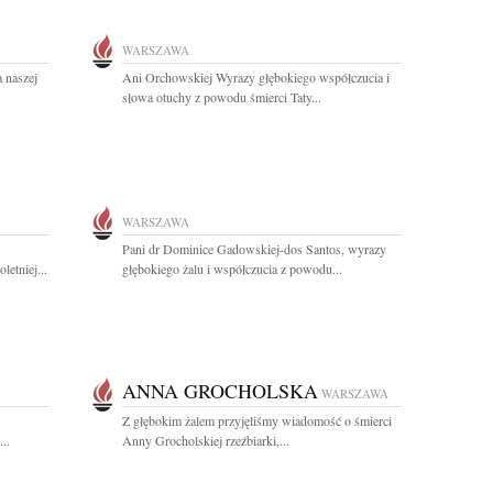
WARSZAWA
 naszej
Ani Orchowskiej Wyrazy głębokiego współczucia i
słowa otuchy z powodu śmierci Taty...
WARSZAWA
Pani dr Dominice Gadowskiej-dos Santos, wyrazy
letniej...
głębokiego żalu i współczucia z powodu...
ANNA GROCHOLSKA
WARSZAWA
Z głębokim żalem przyjęliśmy wiadomość o śmierci
..
Anny Grocholskiej rzeźbiarki,...