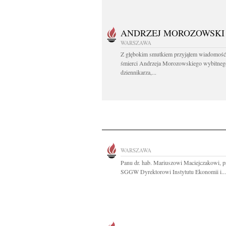
ANDRZEJ MOROZOWSKI
WARSZAWA
Z głębokim smutkiem przyjąłem wiadomość
śmierci Andrzeja Morozowskiego wybitneg
dziennikarza,...
WARSZAWA
Panu dr. hab. Mariuszowi Maciejczakowi, p
SGGW Dyrektorowi Instytutu Ekonomii i...