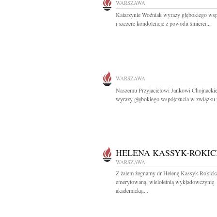
WARSZAWA
Katarzynie Woźniak wyrazy głębokiego wsp
i szczere kondolencje z powodu śmierci...
WARSZAWA
Naszemu Przyjacielowi Jankowi Chojnacki
wyrazy głębokiego współczucia w związku z
HELENA KASSYK-ROKI
WARSZAWA
Z żalem żegnamy dr Helenę Kassyk-Rokick
emerytowaną, wieloletnią wykładowczynię
akademicką,...