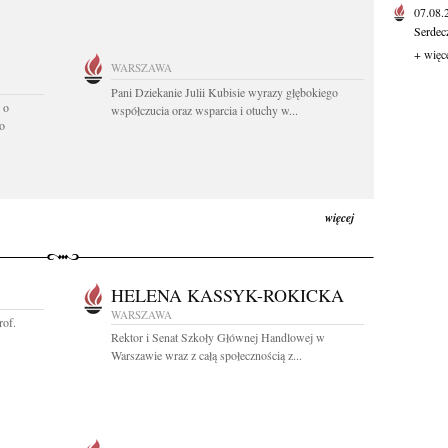
07.08
Serdec
+ więc
WARSZAWA
Pani Dziekanie Julii Kubisie wyrazy głębokiego
 o
współczucia oraz wsparcia i otuchy w...
o
więcej
HELENA KASSYK-ROKICKA
WARSZAWA
rof.
Rektor i Senat Szkoły Głównej Handlowej w
Warszawie wraz z całą społecznością z...