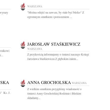
WARSZAWA
 wyrazy
"Można odejść na zawsze, by stale być blisko" Z
ogromnym smutkiem i poruszeniem ...
JAROSŁAW STAŚKIEWICZ
WARSZAWA
ownikowi
Z przykrością informujemy o śmierci naszego Kolegi
...
Jarosława Staśkiewicza Z głębokim żalem...
ŃSKA
ANNA GROCHOLSKA
WARSZAWA
Z wielkim smutkiem przyjęliśmy wiadomość o
h" Ks. J.
śmierci Anny Grocholskiej Rodzinie i Bliskim
składamy...