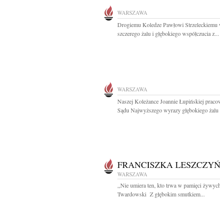
WARSZAWA
Drogiemu Koledze Pawłowi Strzeleckiemu
szczerego żalu i głębokiego współczucia z...
WARSZAWA
Naszej Koleżance Joannie Łupińskiej prac
Sądu Najwyższego wyrazy głębokiego żalu i
FRANCISZKA LESZCZY
WARSZAWA
,,Nie umiera ten, kto trwa w pamięci żywyc
Twardowski Z głębokim smutkiem...