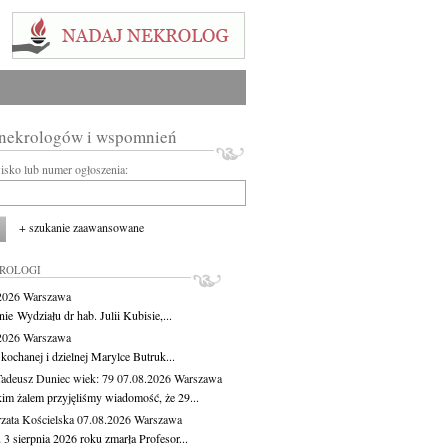
 nekrologów i wspomnień
wisko lub numer ogłoszenia:
+ szukanie zaawansowane
KROLOGI
.2026
Warszawa
ie Wydziału dr hab. Julii Kubisie,...
.2026
Warszawa
kochanej i dzielnej Marylce Butruk...
Tadeusz Duniec
wiek: 79
07.08.2026
Warszawa
kim żalem przyjęliśmy wiadomość, że 29...
zata Kościelska
07.08.2026
Warszawa
3 sierpnia 2026 roku zmarła Profesor...