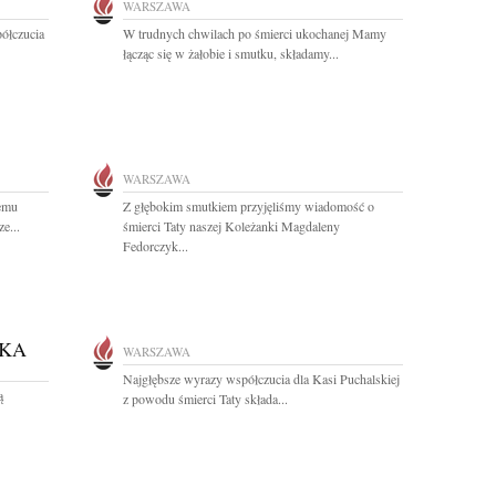
WARSZAWA
ółczucia
W trudnych chwilach po śmierci ukochanej Mamy
łącząc się w żałobie i smutku, składamy...
WARSZAWA
emu
Z głębokim smutkiem przyjęliśmy wiadomość o
e...
śmierci Taty naszej Koleżanki Magdaleny
Fedorczyk...
CKA
WARSZAWA
Najgłębsze wyrazy współczucia dla Kasi Puchalskiej
ą
z powodu śmierci Taty składa...