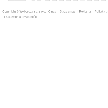
»
Copyright © Wyborcza sp. z o.o.
O nas
Staże u nas
Reklama
Polityka 
Ustawienia prywatności