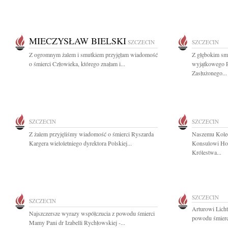
MIECZYSŁAW BIELSKI
SZCZECIN
SZCZECIN
Z ogromnym żalem i smutkiem przyjęłam wiadomość
Z głębokim sm
o śmierci Człowieka, którego znałam i...
wyjątkowego P
Zasłużonego...
SZCZECIN
SZCZECIN
Z żalem przyjęliśmy wiadomość o śmierci Ryszarda
Naszemu Kole
Kargera wieloletniego dyrektora Polskiej...
Konsulowi Ho
Królestwa...
SZCZECIN
SZCZECIN
Arturowi Lich
Najszczersze wyrazy współczucia z powodu śmierci
powodu śmierci 
Mamy Pani dr Izabelli Rychłowskiej -...