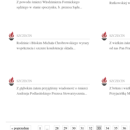
Z powodu śmierci Włodzimierza Formickiego
Rutkowskiej wy
sędziego w stanie spoczynku, b. prezesa Sądu...
SZCZECIN
SZCZECIN
Rodzinie i Bliskim Michała Chrobrowskiego wyrazy
Z wielkim żale
współczucia i szczere kondolencje składa...
od nas Pan Fra
SZCZECIN
SZCZECIN
Z głębokim żalem przyjęliśmy wiadomość o śmierci
Z bólem i wie
Andrzeja Podlasińskiego Prezesa Stowarzyszenia...
Przyjaciółkę M
« poprzednie
1
...
28
29
30
31
32
33
34
35
36