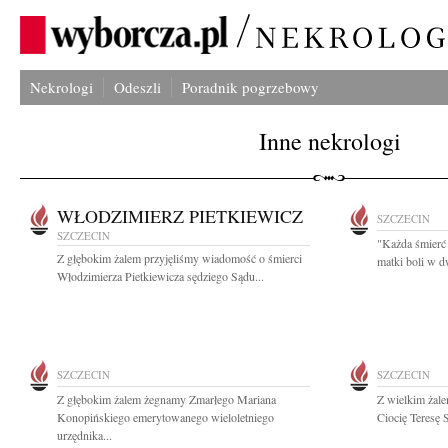
Nekrologi
Odeszli
Poradnik pogrzebowy
Inne nekrologi
WŁODZIMIERZ PIETKIEWICZ
SZCZECIN
SZCZECIN
"Każda śmierć j
Z głębokim żalem przyjęliśmy wiadomość o śmierci
matki boli w d
Włodzimierza Pietkiewicza sędziego Sądu...
SZCZECIN
SZCZECIN
Z głębokim żalem żegnamy Zmarłego Mariana
Z wielkim żal
Konopińskiego emerytowanego wieloletniego
Ciocię Teresę
urzędnika...