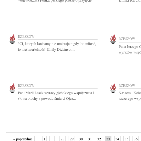
Województwa Podkarpackiego proszę o przyjęcie...
Kliniki Kardio
RZESZÓW
RZESZÓW
"Ci, których kochamy nie umierają nigdy, bo miłość,
Pana Jerzego O
to nieśmiertelność" Emily Dickinson...
wyrazów współ
RZESZÓW
RZESZÓW
Pani Marii Lasek wyrazy głębokiego współczucia i
Naszemu Koled
słowa otuchy z powodu śmierci Ojca...
szczerego wspó
« poprzednie
1
...
28
29
30
31
32
33
34
35
36