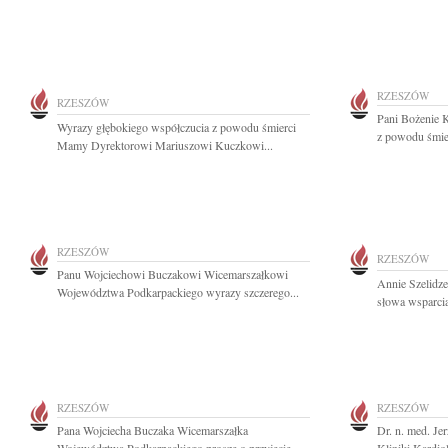
RZESZÓW
RZESZÓW
Pani Bożenie 
Wyrazy głębokiego współczucia z powodu śmierci
z powodu śmier
Mamy Dyrektorowi Mariuszowi Kuczkowi...
RZESZÓW
RZESZÓW
Panu Wojciechowi Buczakowi Wicemarszałkowi
Annie Szelidze
Województwa Podkarpackiego wyrazy szczerego...
słowa wsparcia
RZESZÓW
RZESZÓW
Pana Wojciecha Buczaka Wicemarszałka
Dr. n. med. J