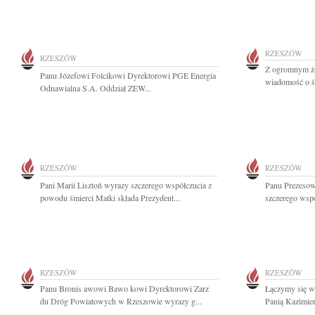
RZESZÓW
RZESZÓW
Z ogromnym ża
Panu Józefowi Folcikowi Dyrektorowi PGE Energia
wiadomość o śm
Odnawialna S.A. Oddział ZEW...
RZESZÓW
RZESZÓW
Pani Marii Lisztoń wyrazy szczerego współczucia z
Panu Prezesow
powodu śmierci Matki składa Prezydent...
szczerego wspó
RZESZÓW
RZESZÓW
Panu Bronis awowi Bawo kowi Dyrektorowi Zarz
Łączymy się w 
du Dróg Powiatowych w Rzeszowie wyrazy g...
Panią Kazimier