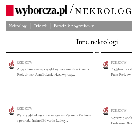
Nekrologi
Odeszli
Poradnik pogrzebowy
Inne nekrologi
RZESZÓW
RZESZÓW
Z głębokim żalem przyjęliśmy wiadomość o śmierci
Z głębokim ża
Prof. dr hab. Jana Łukasiewicza wyrazy...
Pana Prof. zw.
RZESZÓW
RZESZÓW
Wyrazy głębokiego i szczerego współczucia Rodzinie
Wyrazy głęboki
z powodu śmierci Edwarda Ludery...
Profesora Ole