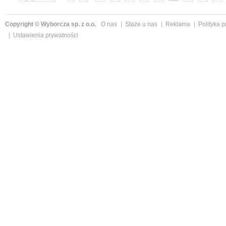
»
Copyright © Wyborcza sp. z o.o.
O nas
Staże u nas
Reklama
Polityka 
Ustawienia prywatności