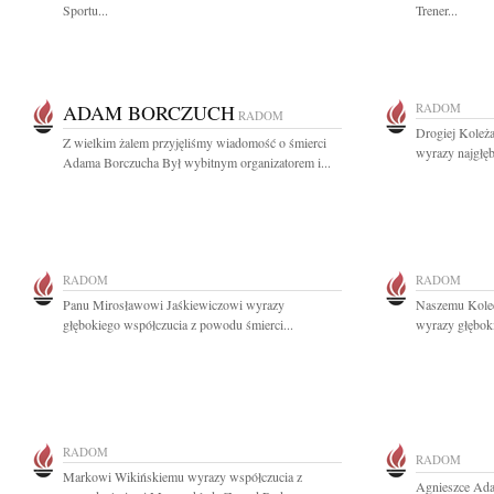
Sportu...
Trener...
ADAM BORCZUCH
RADOM
RADOM
Drogiej Koleża
Z wielkim żalem przyjęliśmy wiadomość o śmierci
wyrazy najgłę
Adama Borczucha Był wybitnym organizatorem i...
RADOM
RADOM
Panu Mirosławowi Jaśkiewiczowi wyrazy
Naszemu Kole
głębokiego współczucia z powodu śmierci...
wyrazy głęboki
RADOM
RADOM
Markowi Wikińskiemu wyrazy współczucia z
Agnieszce Ada