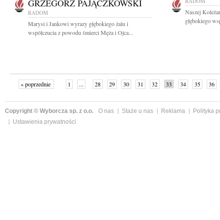
GRZEGORZ PAJĄCZKOWSKI
RADOM
Naszej Koleża
RADOM
głębokiego wsp
Marysi i Jankowi wyrazy głębokiego żalu i
współczucia z powodu śmierci Męża i Ojca...
« poprzednie
1
...
28
29
30
31
32
33
34
35
36
»
Copyright © Wyborcza sp. z o.o.
O nas
Staże u nas
Reklama
Polityka 
Ustawienia prywatności