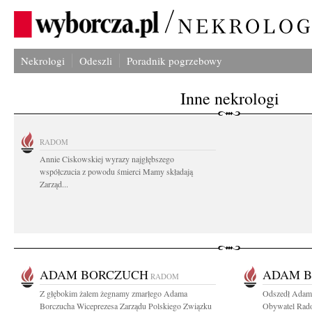
Nekrologi
Odeszli
Poradnik pogrzebowy
Inne nekrologi
RADOM
Annie Ciskowskiej wyrazy najgłębszego
współczucia z powodu śmierci Mamy składają
Zarząd...
ADAM BORCZUCH
ADAM 
RADOM
Z głębokim żalem żegnamy zmarłego Adama
Odszedł Adam 
Borczucha Wiceprezesa Zarządu Polskiego Związku
Obywatel Rado