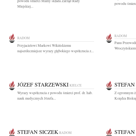
powodu śmierci Mamy składa Zarząd Rady
powodu śmierci
Miejskiej...
RADOM
RADOM
Panu Przewod
Przyjacielowi Markowi Wikińskiemu
Wroczyńskiemu
najserdeczniejsze wyrazy głębokiego współczucia z...
JÓZEF STARZEWSKI
STEFAN
KIELCE
Wyrazy współczucia z powodu śmierci prof. dr. hab.
Z ogromnym ża
nauk medycznych Józefa...
Księdza Biskup
STEFAN SICZEK
STEFAN
RADOM