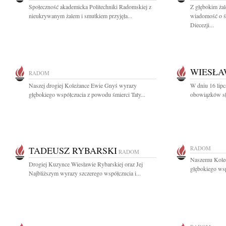
Społeczność akademicka Politechniki Radomskiej z
Z głębokim żal
nieukrywanym żalem i smutkiem przyjęła...
wiadomość o ś
Diecezji...
WIESŁA
RADOM
Naszej drogiej Koleżance Ewie Gnyś wyrazy
W dniu 16 lip
głębokiego współczucia z powodu śmierci Taty...
obowiązków słu
TADEUSZ RYBARSKI
RADOM
RADOM
Naszemu Kole
Drogiej Kuzynce Wiesławie Rybarskiej oraz Jej
głębokiego wsp
Najbliższym wyrazy szczerego współczucia i...