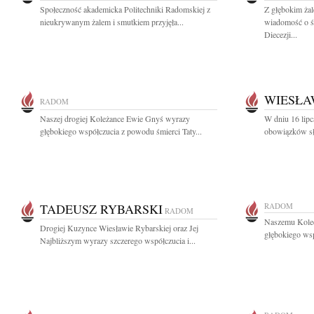
Społeczność akademicka Politechniki Radomskiej z
Z głębokim żal
nieukrywanym żalem i smutkiem przyjęła...
wiadomość o ś
Diecezji...
WIESŁA
RADOM
Naszej drogiej Koleżance Ewie Gnyś wyrazy
W dniu 16 lip
głębokiego współczucia z powodu śmierci Taty...
obowiązków słu
TADEUSZ RYBARSKI
RADOM
RADOM
Naszemu Kole
Drogiej Kuzynce Wiesławie Rybarskiej oraz Jej
głębokiego wsp
Najbliższym wyrazy szczerego współczucia i...