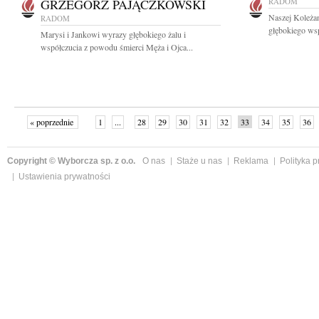
GRZEGORZ PAJĄCZKOWSKI
RADOM
Naszej Koleża
RADOM
głębokiego wsp
Marysi i Jankowi wyrazy głębokiego żalu i
współczucia z powodu śmierci Męża i Ojca...
« poprzednie
1
...
28
29
30
31
32
33
34
35
36
»
Copyright © Wyborcza sp. z o.o.
O nas
Staże u nas
Reklama
Polityka 
Ustawienia prywatności