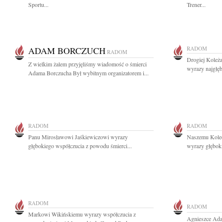
Sportu...
Trener...
ADAM BORCZUCH
RADOM
RADOM
Drogiej Koleża
Z wielkim żalem przyjęliśmy wiadomość o śmierci
wyrazy najgłę
Adama Borczucha Był wybitnym organizatorem i...
RADOM
RADOM
Panu Mirosławowi Jaśkiewiczowi wyrazy
Naszemu Kole
głębokiego współczucia z powodu śmierci...
wyrazy głęboki
RADOM
RADOM
Markowi Wikińskiemu wyrazy współczucia z
Agnieszce Ada