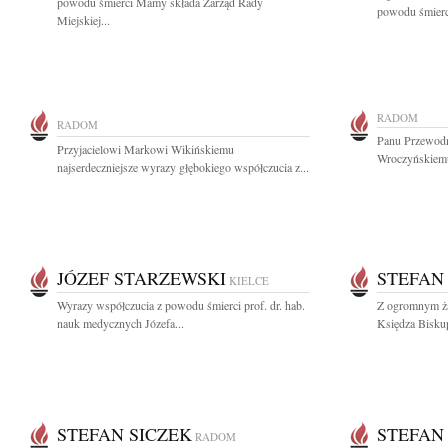
powodu śmierci Mamy składa Zarząd Rady
powodu śmierci
Miejskiej...
RADOM
RADOM
Panu Przewod
Przyjacielowi Markowi Wikińskiemu
Wroczyńskiemu
najserdeczniejsze wyrazy głębokiego współczucia z...
JÓZEF STARZEWSKI
STEFAN
KIELCE
Wyrazy współczucia z powodu śmierci prof. dr. hab.
Z ogromnym ża
nauk medycznych Józefa...
Księdza Biskup
STEFAN SICZEK
STEFAN
RADOM