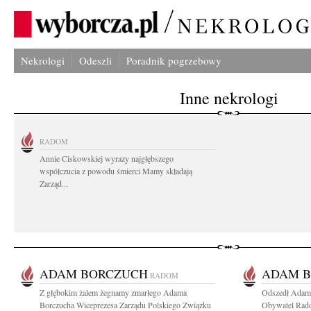
Nekrologi
Odeszli
Poradnik pogrzebowy
Inne nekrologi
RADOM
Annie Ciskowskiej wyrazy najgłębszego
współczucia z powodu śmierci Mamy składają
Zarząd...
ADAM BORCZUCH
ADAM 
RADOM
Z głębokim żalem żegnamy zmarłego Adama
Odszedł Adam 
Borczucha Wiceprezesa Zarządu Polskiego Związku
Obywatel Rado