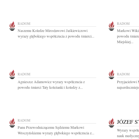
RADOM
RADOM
Naszemu Koledze Mirosławowi Jaśkiewiczowi
Markowi Wikiń
wyrazy głębokiego współczucia z powodu śmierci...
powodu śmierc
Miejskiej...
RADOM
RADOM
Agnieszce Adamowicz wyrazy współczucia z
Przyjacielowi
powodu śmierci Taty koleżanki i koledzy z...
najserdeczniej
RADOM
JÓZEF 
Panu Przewodniczącemu Sędziemu Markowi
Wyrazy współcz
Wroczyńskiemu wyrazy głębokiego współczucia z...
nauk medyczny