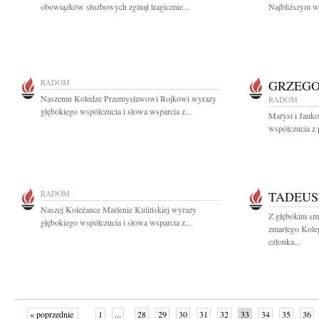
obowiązków służbowych zginął tragicznie...
Najbliższym wy
RADOM
GRZEGO
Naszemu Koledze Przemysławowi Rojkowi wyrazy
RADOM
głębokiego współczucia i słowa wsparcia z...
Marysi i Janko
współczucia z 
RADOM
TADEUS
Naszej Koleżance Marlenie Kulińskiej wyrazy
Z głębokim sm
głębokiego współczucia i słowa wsparcia z...
zmarłego Kole
członka...
« poprzednie
1
...
28
29
30
31
32
33
34
35
36