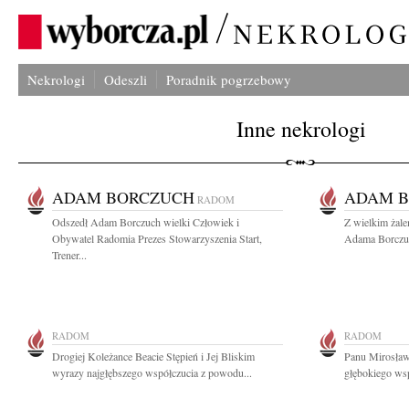
Nekrologi
Odeszli
Poradnik pogrzebowy
Inne nekrologi
ADAM BORCZUCH
ADAM 
RADOM
Odszedł Adam Borczuch wielki Człowiek i
Z wielkim żal
Obywatel Radomia Prezes Stowarzyszenia Start,
Adama Borczuc
Trener...
RADOM
RADOM
Drogiej Koleżance Beacie Stępień i Jej Bliskim
Panu Mirosław
wyrazy najgłębszego współczucia z powodu...
głębokiego wsp