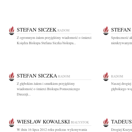
STEFAN SICZEK
STEFAN
RADOM
Z ogromnym żalem przyjęliśmy wiadomość o śmierci
Społeczność ak
Księdza Biskupa Stefana Siczka biskupa...
nieukrywanym ż
STEFAN SICZKA
RADOM
RADOM
Z głębokim żalem i smutkiem przyjęliśmy
Naszej drogie
wiadomość o śmierci Biskupa Pomocniczego
głębokiego wsp
Diecezji...
WIESŁAW KOWALSKI
TADEUS
BIAŁYSTOK
W dniu 16 lipca 2012 roku podczas wykonywania
Drogiej Kuzync