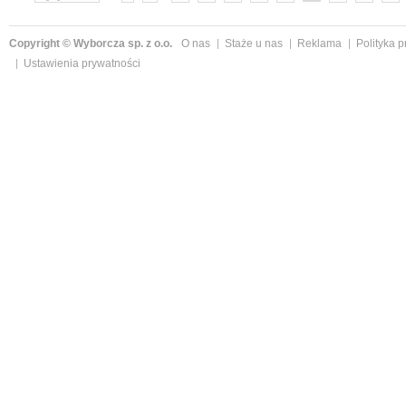
»
Copyright © Wyborcza sp. z o.o.
O nas
Staże u nas
Reklama
Polityka 
Ustawienia prywatności