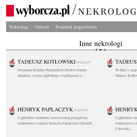
Nekrologi
Odeszli
Poradnik pogrzebowy
Inne nekrologi
TADEUSZ KOTŁOWSKI
TADEUS
POZNAŃ
Drogiemu Koledze Wojciechowi Kotłowskiemu
W dniu 3 sierp
składamy wyrazy głębokiego współczucia w...
Tadeusz Kotłow
HENRYK PAPLACZYK
HENRYK
POZNAŃ
Z głębokim smutkiem i poruszeniem przyjęliśmy
Z głębokim smu
wiadomość o śmierci Henryka Paplaczyka Odszedł...
wiadomość o ś
Człowiek,...