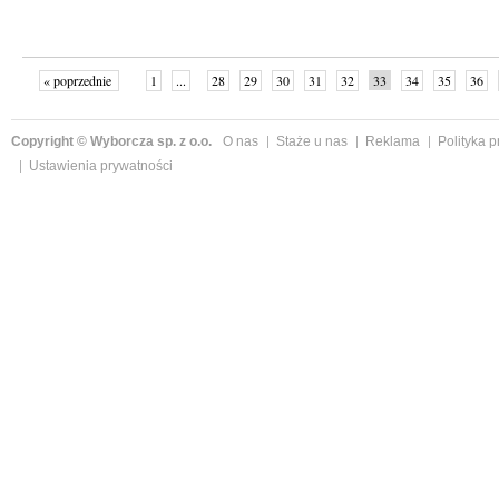
« poprzednie
1
...
28
29
30
31
32
33
34
35
36
»
Copyright © Wyborcza sp. z o.o.
O nas
Staże u nas
Reklama
Polityka 
Ustawienia prywatności