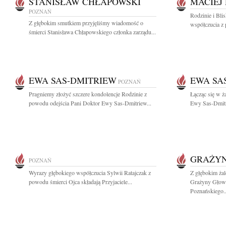
STANISŁAW CHŁAPOWSKI
MACIEJ
POZNAŃ
Rodzinie i Bli
Z głębokim smutkiem przyjęliśmy wiadomość o
współczucia z 
śmierci Stanisława Chłapowskiego członka zarządu...
EWA SAS-DMITRIEW
EWA SA
POZNAŃ
Pragniemy złożyć szczere kondolencje Rodzinie z
Łącząc się w ż
powodu odejścia Pani Doktor Ewy Sas-Dmitriew...
Ewy Sas-Dmitr
GRAŻY
POZNAŃ
Wyrazy głębokiego współczucia Sylwii Ratajczak z
Z głębokim żal
powodu śmierci Ojca składają Przyjaciele...
Grażyny Głowa
Poznańskiego..