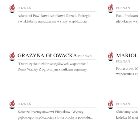
POZNAŃ
POZNAŃ
Adamowi Pawlikowi członkowi Zarządu Polregio
Panu Profesor
SA składamy najszczersze wyrazy współczucia...
głębokiego wsp
GRAŻYNA GŁOWACKA
MARIOL
POZNAŃ
POZNAŃ
"Dobre życie to zbiór szczęśliwych wspomnień"
Profesorowi M
Denis Waitley Z ogromnym smutkiem żegnamy...
współczucia z 
POZNAŃ
POZNAŃ
Koledze Przemysławowi Filipiakowi Wyrazy
Składamy wyra
głębokiego współczucia i słowa otuchy z powodu...
koledze Macie