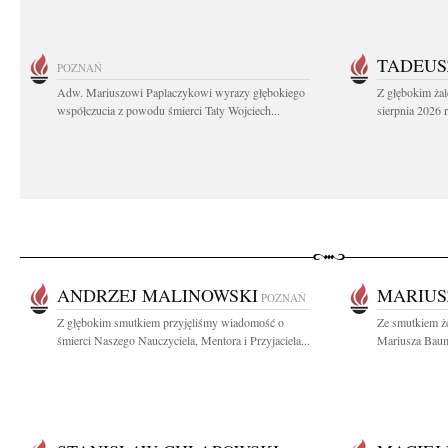
TADEUS
POZNAŃ
Adw. Mariuszowi Paplaczykowi wyrazy głębokiego
Z głębokim ża
współczucia z powodu śmierci Taty Wojciech...
sierpnia 2026 r
ANDRZEJ MALINOWSKI
MARIUS
POZNAŃ
Z głębokim smutkiem przyjęliśmy wiadomość o
Ze smutkiem ż
śmierci Naszego Nauczyciela, Mentora i Przyjaciela...
Mariusza Baum