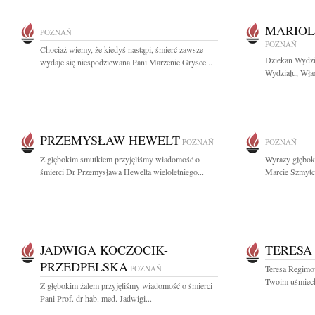
MARIOL
POZNAŃ
POZNAŃ
Chociaż wiemy, że kiedyś nastąpi, śmierć zawsze
Dziekan Wydz
wydaje się niespodziewana Pani Marzenie Grysce...
Wydziału, Wład
PRZEMYSŁAW HEWELT
POZNAŃ
POZNAŃ
Z głębokim smutkiem przyjęliśmy wiadomość o
Wyrazy głębok
śmierci Dr Przemysława Hewelta wieloletniego...
Marcie Szmytc
JADWIGA KOCZOCIK-
TERESA
PRZEDPELSKA
POZNAŃ
Teresa Regimow
Twoim uśmiech
Z głębokim żalem przyjęliśmy wiadomość o śmierci
Pani Prof. dr hab. med. Jadwigi...