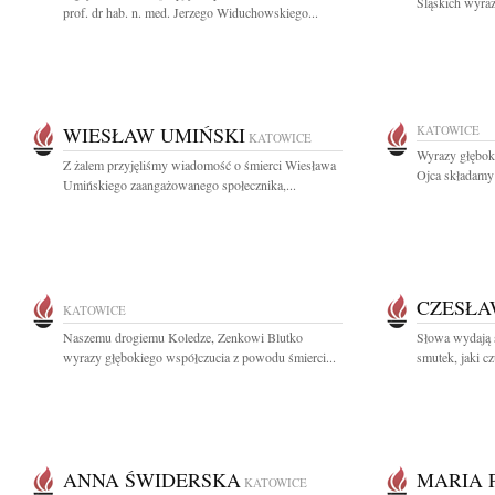
Śląskich wyraz
prof. dr hab. n. med. Jerzego Widuchowskiego...
WIESŁAW UMIŃSKI
KATOWICE
KATOWICE
Wyrazy głębok
Z żalem przyjęliśmy wiadomość o śmierci Wiesława
Ojca składamy 
Umińskiego zaangażowanego społecznika,...
CZESŁA
KATOWICE
Naszemu drogiemu Koledze, Zenkowi Blutko
Słowa wydają s
wyrazy głębokiego współczucia z powodu śmierci...
smutek, jaki c
ANNA ŚWIDERSKA
MARIA 
KATOWICE