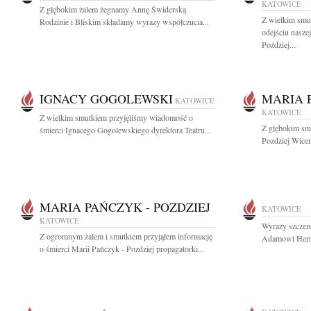
KATOWICE
Z głębokim żalem żegnamy Annę Świderską
Z wielkim smu
Rodzinie i Bliskim składamy wyrazy współczucia...
odejściu nasze
Poździej...
IGNACY GOGOLEWSKI
MARIA 
KATOWICE
KATOWICE
Z wielkim smutkiem przyjęliśmy wiadomość o
Z głębokim sm
śmierci Ignacego Gogolewskiego dyrektora Teatru...
Pozdziej Wicem
MARIA PAŃCZYK - POZDZIEJ
KATOWICE
KATOWICE
Wyrazy szczer
Z ogromnym żalem i smutkiem przyjąłem informację
Adamowi Herna
o śmierci Marii Pańczyk - Pozdziej propagatorki...