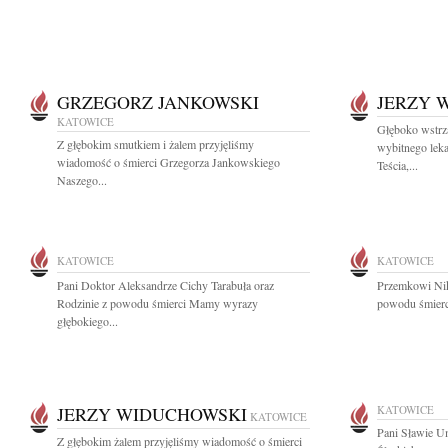
GRZEGORZ JANKOWSKI
JERZY 
KATOWICE
Głęboko wstrzą
Z głębokim smutkiem i żalem przyjęliśmy
wybitnego leka
wiadomość o śmierci Grzegorza Jankowskiego
Teścia,...
Naszego...
KATOWICE
KATOWICE
Pani Doktor Aleksandrze Cichy Tarabuła oraz
Przemkowi Nik
Rodzinie z powodu śmierci Mamy wyrazy
powodu śmierci
głębokiego...
JERZY WIDUCHOWSKI
KATOWICE
KATOWICE
Pani Sławie Um
Z głębokim żalem przyjęliśmy wiadomość o śmierci