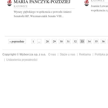
MARIA PAŃCZYK-POZDZIEJ
KATOWICE
Joannie Lewan
KATOWICE
współczucia z 
Wyrazy głębokiego współczucia z powodu śmierci
Senatorki RP, Wicemarszałek Senatu VIII...
« poprzednie
1
...
28
29
30
31
32
33
34
35
36
»
Copyright © Wyborcza sp. z o.o.
O nas
Staże u nas
Reklama
Polityka 
Ustawienia prywatności