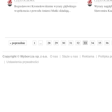
CZĘSTOCHOWA
CZĘSTOCHO
Bogusławowi Kromołowskiemu wyrazy głębokiego
Wyrazy najgłęb
współczucia z powodu śmierci Matki składają...
Sławomira Kacz
« poprzednie
1
...
28
29
30
31
32
33
34
35
36
»
Copyright © Wyborcza sp. z o.o.
O nas
Staże u nas
Reklama
Polityka 
Ustawienia prywatności