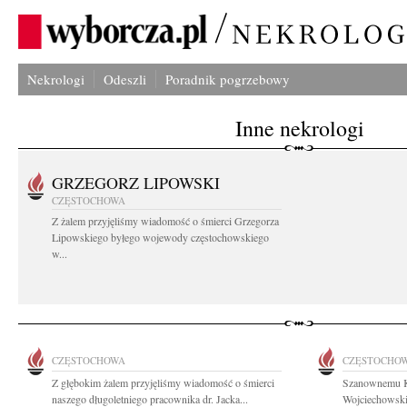
Nekrologi
Odeszli
Poradnik pogrzebowy
Inne nekrologi
GRZEGORZ LIPOWSKI
CZĘSTOCHOWA
Z żalem przyjęliśmy wiadomość o śmierci Grzegorza
Lipowskiego byłego wojewody częstochowskiego
w...
CZĘSTOCHOWA
CZĘSTOCHO
Z głębokim żalem przyjęliśmy wiadomość o śmierci
Szanownemu K
naszego długoletniego pracownika dr. Jacka...
Wojciechowski