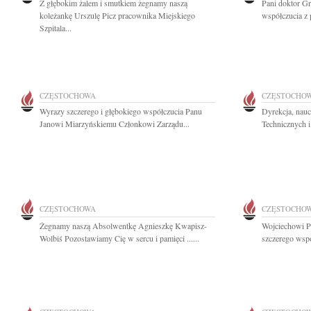
Z głębokim żalem i smutkiem żegnamy naszą
Pani doktor G
koleżankę Urszulę Picz pracownika Miejskiego
współczucia z
Szpitala...
CZĘSTOCHOWA
CZĘSTOCHO
Wyrazy szczerego i głębokiego współczucia Panu
Dyrekcja, nauc
Janowi Miarzyńskiemu Członkowi Zarządu...
Technicznych i
CZĘSTOCHOWA
CZĘSTOCHO
Żegnamy naszą Absolwentkę Agnieszkę Kwapisz-
Wojciechowi P
Wolbiś Pozostawiamy Cię w sercu i pamięci ......
szczerego wspó