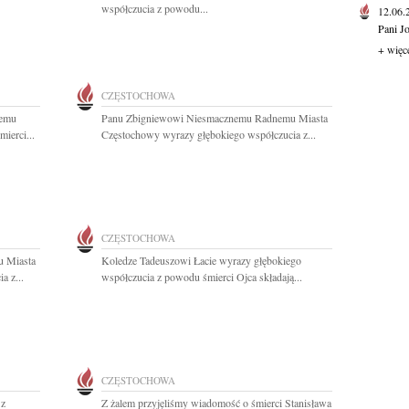
współczucia z powodu...
12.06
Pani J
+ więc
CZĘSTOCHOWA
nemu
Panu Zbigniewowi Niesmacznemu Radnemu Miasta
ierci...
Częstochowy wyrazy głębokiego współczucia z...
CZĘSTOCHOWA
 Miasta
Koledze Tadeuszowi Łacie wyrazy głębokiego
a z...
współczucia z powodu śmierci Ojca składają...
CZĘSTOCHOWA
 z
Z żalem przyjęliśmy wiadomość o śmierci Stanisława