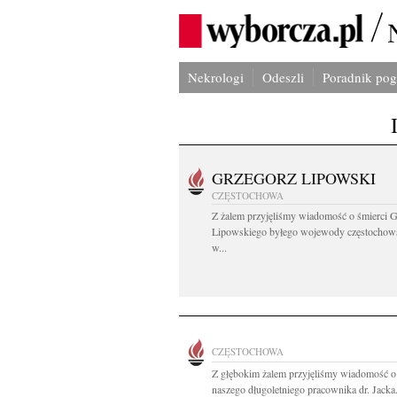
Nekrologi
Odeszli
Poradnik po
GRZEGORZ LIPOWSKI
CZĘSTOCHOWA
Z żalem przyjęliśmy wiadomość o śmierci 
Lipowskiego byłego wojewody częstochow
w...
CZĘSTOCHOWA
Z głębokim żalem przyjęliśmy wiadomość o
naszego długoletniego pracownika dr. Jacka.