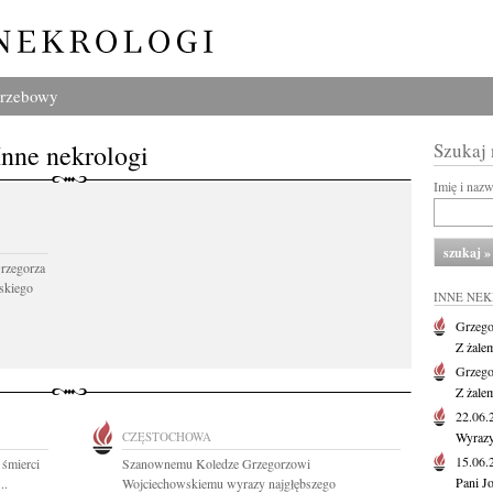
grzebowy
Inne nekrologi
Szukaj
Imię i naz
Grzegorza
skiego
INNE NE
Grzego
Z żale
Grzego
Z żale
22.06
CZĘSTOCHOWA
Wyrazy
15.06
 śmierci
Szanownemu Koledze Grzegorzowi
Pani J
..
Wojciechowskiemu wyrazy najgłębszego