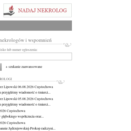
 nekrologów i wspomnień
wisko lub numer ogłoszenia:
+ szukanie zaawansowane
KROLOGI
rz Lipowski
06.08.2026
Częstochowa
m przyjęliśmy wiadomość o śmierci...
rz Lipowski
05.08.2026
Częstochowa
m przyjęliśmy wiadomość o śmierci...
.2026
Częstochowa
 głębokiego współczucia oraz...
.2026
Częstochowa
oannie Jędrzejowskiej-Prokop radczyni...