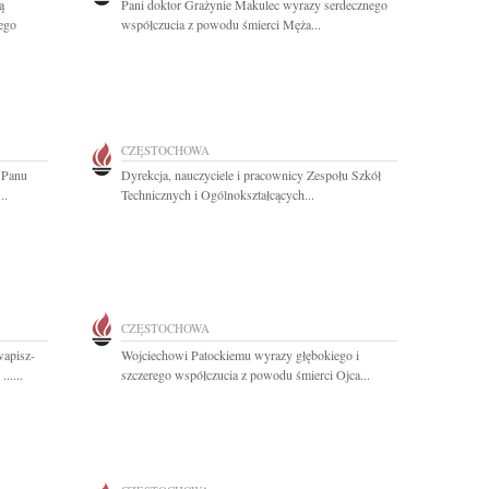
ą
Pani doktor Grażynie Makulec wyrazy serdecznego
ego
współczucia z powodu śmierci Męża...
CZĘSTOCHOWA
 Panu
Dyrekcja, nauczyciele i pracownicy Zespołu Szkół
..
Technicznych i Ogólnokształcących...
CZĘSTOCHOWA
apisz-
Wojciechowi Patockiemu wyrazy głębokiego i
.....
szczerego współczucia z powodu śmierci Ojca...