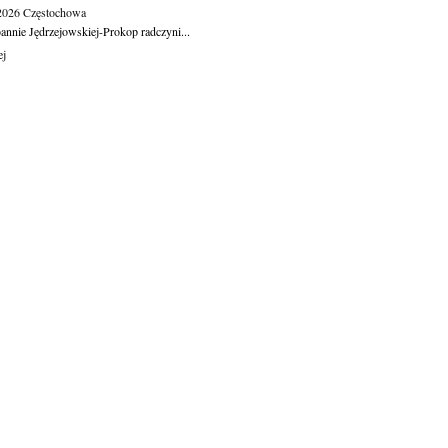
.2026
Częstochowa
oannie Jędrzejowskiej-Prokop radczyni...
ej