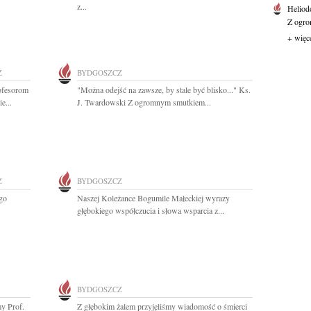
z...
Heliod
Z ogro
+ więc
Z
BYDGOSZCZ
ofesorom
"Można odejść na zawsze, by stale być blisko..." Ks.
e...
J. Twardowski Z ogromnym smutkiem...
Z
BYDGOSZCZ
go
Naszej Koleżance Bogumile Małeckiej wyrazy
głębokiego współczucia i słowa wsparcia z...
BYDGOSZCZ
my Prof.
Z głębokim żalem przyjęliśmy wiadomość o śmierci