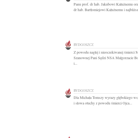
Panu prof. dr hab. Jakubowi Kałużnemu or
dr hab. Bartłomiejowi Kałużnemu i najbliżs
BYDGOSZCZ
Z powodu nagłej i nieoczekiwanej śmierci 
Szanownej Pani Sędzi NSA Małgorzacie B
i...
BYDGOSZCZ
Dla Michała Tomszy wyrazy głębokiego ws
i słowa otuchy z powodu śmierci Ojca...