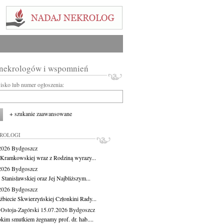
 nekrologów i wspomnień
wisko lub numer ogłoszenia:
+ szukanie zaawansowane
KROLOGI
.2026
Bydgoszcz
 Kramkowskiej wraz z Rodziną wyrazy...
.2026
Bydgoszcz
 Stanisławskiej oraz Jej Najbliższym...
.2026
Bydgoszcz
żbiecie Skwierzyńskiej Członkini Rady...
 Ostoja-Zagórski
15.07.2026
Bydgoszcz
okim smutkiem żegnamy prof. dr. hab....