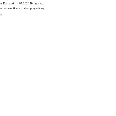
or Kasprzak
14.07.2026
Bydgoszcz
mnym smutkiem i żalem przyjęliśmy...
ej