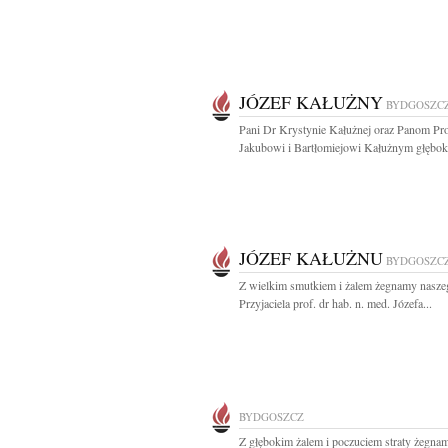
JÓZEF KAŁUŻNY
BYDGOSZC
Pani Dr Krystynie Kałużnej oraz Panom Pr
Jakubowi i Bartłomiejowi Kałużnym głęboki
JÓZEF KAŁUŻNU
BYDGOSZC
Z wielkim smutkiem i żalem żegnamy nasze
Przyjaciela prof. dr hab. n. med. Józefa...
BYDGOSZCZ
Z głębokim żalem i poczuciem straty żegna