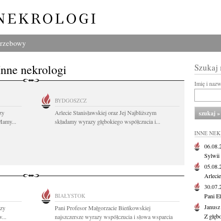
grzebowy
Inne nekrologi
Szukaj
Imię i naz
BYDGOSZCZ
zy
Arlecie Stanisławskiej oraz Jej Najbliższym
Mamy...
składamy wyrazy głębokiego współczucia i...
INNE NE
06.08
Sylwii
05.08
Arlecie
30.07
BIAŁYSTOK
Pani El
Janusz
zy
Pani Profesor Małgorzacie Bieńkowskiej
Z głęb
...
najszczersze wyrazy współczucia i słowa wsparcia