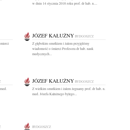
w dniu 14 stycznia 2018 roku prof. dr hab. n....
JÓZEF KAŁUŻNY
BYDGOSZCZ
mierci
Z głębokim smutkiem i żalem przyjęliśmy
wiadomość o śmierci Profesora dr hab. nauk
medycznych...
JÓZEF KAŁUŻNY
Z
BYDGOSZCZ
 med.
Z wielkim smutkiem i żalem żegnamy prof. dr hab. n.
med. Józefa Kałużnego byłego...
Z
BYDGOSZCZ