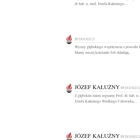
dr hab. n. med. Józefa Kałużnego...
BYDGOSZCZ
Wyrazy głębokiego współczucia z powodu ś
Mamy naszej koleżanki Joli składają...
JÓZEF KAŁUŻNY
BYDGOSZC
Z głębokim żalem żegnamy Prof. dr. hab. n.
Józefa Kałużnego Wielkiego Człowieka,...
JÓZEF KAŁUŻNY
BYDGOSZC