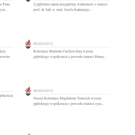
az Panu
Z głębokim żalem przyjęliśmy wiadomość o śmierci
zym...
prof. dr. hab. n. med. Józefa Kałużnego...
BYDGOSZCZ
Męża
Koleżance Marlenie Ciechowskiej wyrazy
orowiec
głębokiego współczucia z powodu śmierci Mamy...
BYDGOSZCZ
półczucia
Naszej Koleżance Magdalenie Tomczyk wyrazy
głębokiego współczucia z powodu śmierci syna...