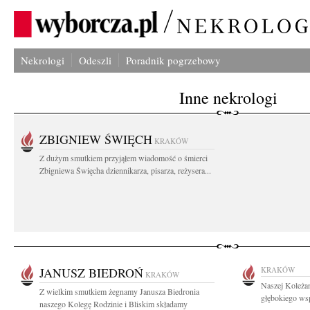
Nekrologi
Odeszli
Poradnik pogrzebowy
Inne nekrologi
ZBIGNIEW ŚWIĘCH
KRAKÓW
Z dużym smutkiem przyjąłem wiadomość o śmierci
Zbigniewa Święcha dziennikarza, pisarza, reżysera...
JANUSZ BIEDROŃ
KRAKÓW
KRAKÓW
Naszej Koleża
Z wielkim smutkiem żegnamy Janusza Biedronia
głębokiego wsp
naszego Kolegę Rodzinie i Bliskim składamy