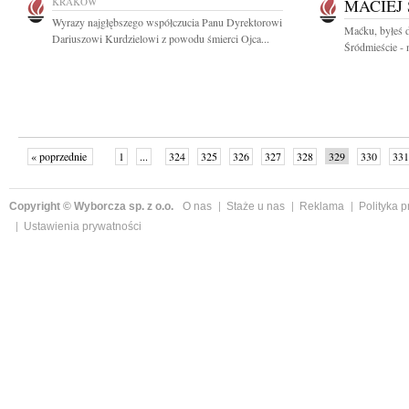
KRAKÓW
MACIEJ
Wyrazy najgłębszego współczucia Panu Dyrektorowi
Maćku, byłeś
Dariuszowi Kurdzielowi z powodu śmierci Ojca...
Śródmieście - n
« poprzednie
1
...
324
325
326
327
328
329
330
331
następne »
Copyright © Wyborcza sp. z o.o.
O nas
Staże u nas
Reklama
Polityka 
Ustawienia prywatności