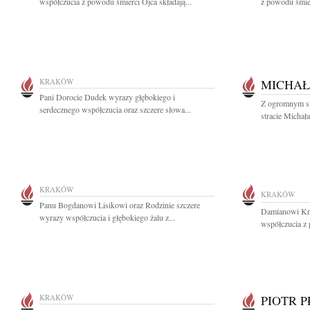
współczucia z powodu śmierci Ojca składają...
z powodu śmier
KRAKÓW
MICHAŁ
Pani Dorocie Dudek wyrazy głębokiego i
Z ogromnym s
serdecznego współczucia oraz szczere słowa...
stracie Michał
KRAKÓW
KRAKÓW
Panu Bogdanowi Lisikowi oraz Rodzinie szczere
Damianowi Kn
wyrazy współczucia i głębokiego żalu z...
współczucia z 
KRAKÓW
PIOTR 