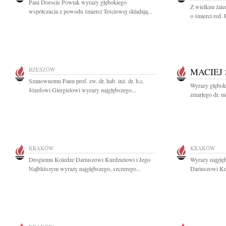
Pani Dorocie Powtak wyrazy głębokiego
Z wielkim żal
współczucia z powodu śmierci Teściowej składają...
o śmierci red. P
RZESZÓW
MACIEJ
Szanownemu Panu prof. zw. dr. hab. inż. dr. h.c.
Wyrazy głęboki
Józefowi Giergielowi wyrazy najgłębszego...
zmarłego dr. m
KRAKÓW
KRAKÓW
Drogiemu Koledze Dariuszowi Kurdzielowi i Jego
Wyrazy najgłę
Najbliższym wyrazy najgłębszego, szczerego...
Dariuszowi Kur