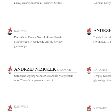
naszej zmarłej Koleżanki Gabrieli Mutke...
Romana Kastyli
ANDRZE
KATOWICE
Pani Alinie Paszek Naczelnikowi Urzędu
Z głębokim ża
Skarbowego w Jastrzębiu-Zdroju wyrazy
sierpnia 2010 
głębokiego...
ANDRZEJ NIZIOŁEK
KATOWICE
KATOWICE
Serdeczne wyrazy współczucia Żonie Małgorzacie
Drogiej Koleża
oraz Córce Oli z powodu śmierci...
głębokiego żal
KATOWICE
KATOWICE