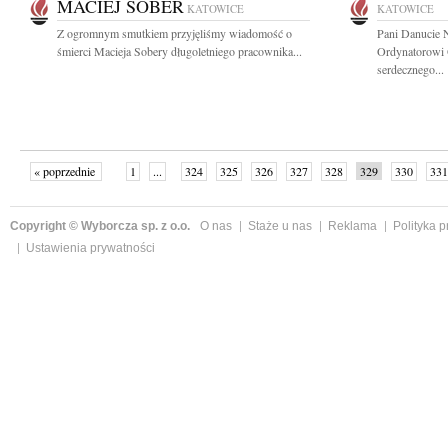
MACIEJ SOBER
KATOWICE
KATOWICE
Z ogromnym smutkiem przyjęliśmy wiadomość o
Pani Danucie 
śmierci Macieja Sobery długoletniego pracownika...
Ordynatorowi O
serdecznego...
« poprzednie
1
...
324
325
326
327
328
329
330
331
następne »
Copyright © Wyborcza sp. z o.o.
O nas
Staże u nas
Reklama
Polityka 
Ustawienia prywatności