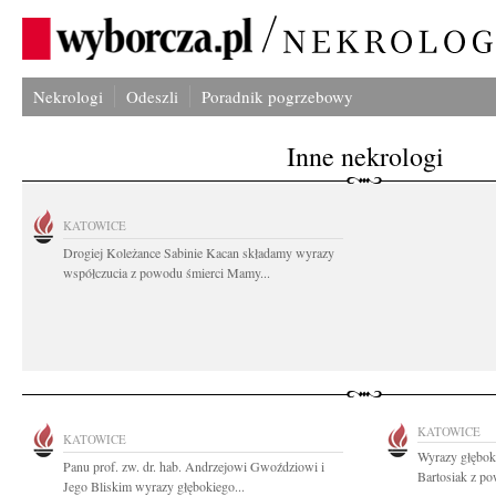
Nekrologi
Odeszli
Poradnik pogrzebowy
Inne nekrologi
KATOWICE
Drogiej Koleżance Sabinie Kacan składamy wyrazy
współczucia z powodu śmierci Mamy...
KATOWICE
KATOWICE
Wyrazy głębok
Panu prof. zw. dr. hab. Andrzejowi Gwoździowi i
Bartosiak z po
Jego Bliskim wyrazy głębokiego...