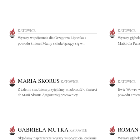
KATOWICE
KATOWICE
Wyrazy współczucia dla Grzegorza Lipczaka z
Wyrazy głębok
powodu śmierci Mamy składa łączący się w...
Matki dla Pana
MARIA SKORUS
KATOWICE
KATOWICE
Z żalem i smutkiem przyjęliśmy wiadomość o śmierci
Ewie Wowro wy
dr Marii Skorus długoletniej pracownicy...
powodu śmierci
GABRIELA MUTKA
ROMAN 
KATOWICE
Składamy najszczersze wyrazy współczucia Rodzinie
Wyrazy głębok