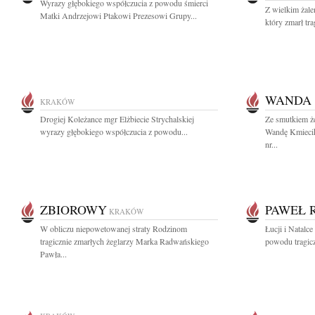
Wyrazy głębokiego współczucia z powodu śmierci
Z wielkim żal
Matki Andrzejowi Ptakowi Prezesowi Grupy...
który zmarł tr
WANDA 
KRAKÓW
Drogiej Koleżance mgr Elżbiecie Strychalskiej
Ze smutkiem ż
wyrazy głębokiego współczucia z powodu...
Wandę Kmiecik
nr...
ZBIOROWY
PAWEŁ 
KRAKÓW
W obliczu niepowetowanej straty Rodzinom
Łucji i Natalc
tragicznie zmarłych żeglarzy Marka Radwańskiego
powodu tragicz
Pawła...