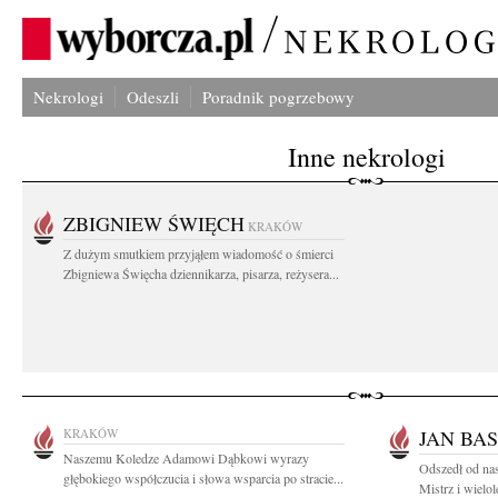
Nekrologi
Odeszli
Poradnik pogrzebowy
Inne nekrologi
ZBIGNIEW ŚWIĘCH
KRAKÓW
Z dużym smutkiem przyjąłem wiadomość o śmierci
Zbigniewa Święcha dziennikarza, pisarza, reżysera...
KRAKÓW
JAN BA
Naszemu Koledze Adamowi Dąbkowi wyrazy
Odszedł od nas
głębokiego współczucia i słowa wsparcia po stracie...
Mistrz i wielol