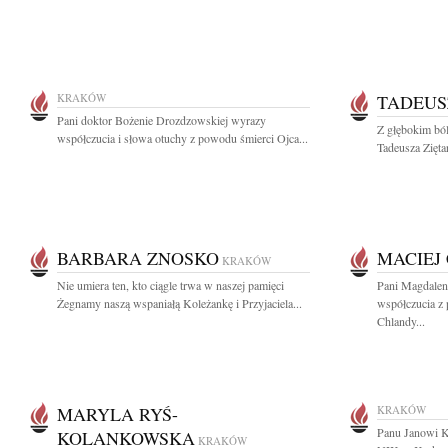
KRAKÓW
TADEUS
Pani doktor Bożenie Drozdzowskiej wyrazy
Z głębokim ból
współczucia i słowa otuchy z powodu śmierci Ojca...
Tadeusza Zięta
BARBARA ZNOSKO
MACIEJ
KRAKÓW
Nie umiera ten, kto ciągle trwa w naszej pamięci
Pani Magdalen
Żegnamy naszą wspaniałą Koleżankę i Przyjaciela...
współczucia z
Chlandy...
MARYLA RYŚ-
KRAKÓW
Panu Janowi K
KOLANKOWSKA
KRAKÓW