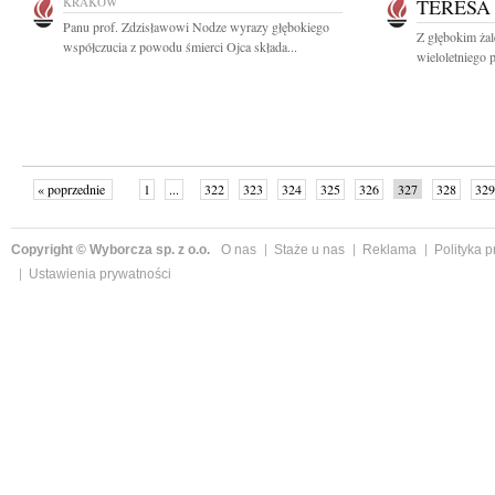
KRAKÓW
TERESA
Panu prof. Zdzisławowi Nodze wyrazy głębokiego
Z głębokim ża
współczucia z powodu śmierci Ojca składa...
wieloletniego 
« poprzednie
1
...
322
323
324
325
326
327
328
329
następne »
Copyright © Wyborcza sp. z o.o.
O nas
Staże u nas
Reklama
Polityka 
Ustawienia prywatności