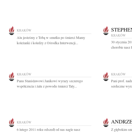
STEPHE
KRAKÓW
KRAKÓW
Alu jesteśmy z Tobą w smutku po śmierci Mamy
30 stycznia 20
koleżanki i koledzy z Ośrodka Interwencji...
chorobie nasz 
KRAKÓW
KRAKÓW
Panu Stanisławowi Janikowi wyrazy szczerego
Pani prof. nad
współczucia i żalu z powodu śmierci Taty...
serdeczne wyr
ANDRZEJ
KRAKÓW
6 lutego 2011 roku odszedł od nas nagle nasz
Z głębokim sm