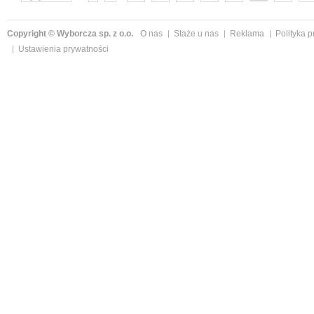
następne »
Copyright © Wyborcza sp. z o.o.
O nas
Staże u nas
Reklama
Polityka 
Ustawienia prywatności