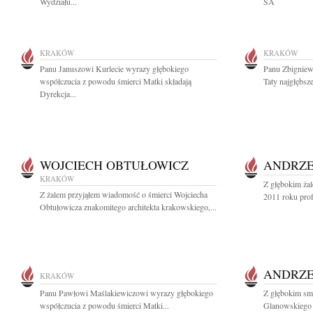
Wydziału...
SA
KRAKÓW
KRAKÓW
Panu Januszowi Kurlecie wyrazy głębokiego
Panu Zbigniew
współczucia z powodu śmierci Matki składają
Taty najgłębsz
Dyrekcja...
WOJCIECH OBTUŁOWICZ
ANDRZE
KRAKÓW
Z głębokim ża
Z żalem przyjąłem wiadomość o śmierci Wojciecha
2011 roku prof
Obtułowicza znakomitego architekta krakowskiego,...
ANDRZE
KRAKÓW
Panu Pawłowi Maślakiewiczowi wyrazy głębokiego
Z głębokim sm
współczucia z powodu śmierci Matki...
Glanowskiego 