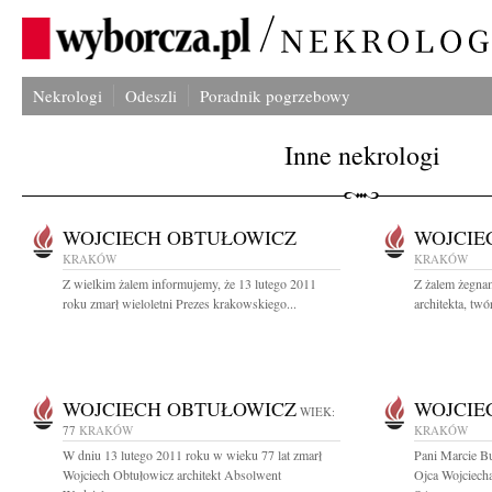
Nekrologi
Odeszli
Poradnik pogrzebowy
Inne nekrologi
WOJCIECH OBTUŁOWICZ
WOJCIE
KRAKÓW
KRAKÓW
Z wielkim żalem informujemy, że 13 lutego 2011
Z żalem żegna
roku zmarł wieloletni Prezes krakowskiego...
architekta, twó
WOJCIECH OBTUŁOWICZ
WOJCIE
WIEK:
77
KRAKÓW
KRAKÓW
W dniu 13 lutego 2011 roku w wieku 77 lat zmarł
Pani Marcie Bu
Wojciech Obtułowicz architekt Absolwent
Ojca Wojciech