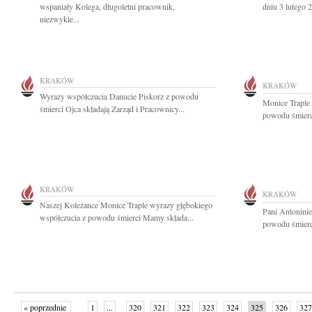
wspaniały Kolega, długoletni pracownik,
dniu 3 lutego 2
niezwykle...
KRAKÓW
KRAKÓW
Wyrazy współczucia Danucie Piskorz z powodu
Monice Traple
śmierci Ojca składają Zarząd i Pracownicy...
powodu śmierc
KRAKÓW
KRAKÓW
Naszej Koleżance Monice Traple wyrazy głębokiego
Pani Antonini
współczucia z powodu śmierci Mamy składa...
powodu śmierc
« poprzednie
1
...
320
321
322
323
324
325
326
327