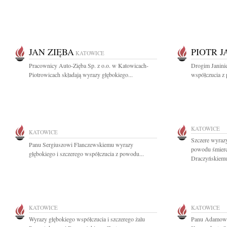
JAN ZIĘBA
PIOTR J
KATOWICE
Pracownicy Auto-Zięba Sp. z o.o. w Katowicach-
Drogim Janinie
Piotrowicach składają wyrazy głębokiego...
współczucia z 
KATOWICE
KATOWICE
Szczere wyrazy
Panu Sergiuszowi Flanczewskiemu wyrazy
powodu śmier
głębokiego i szczerego współczucia z powodu...
Draczyńskiemu
KATOWICE
KATOWICE
Wyrazy głębokiego współczucia i szczerego żalu
Panu Adamowi