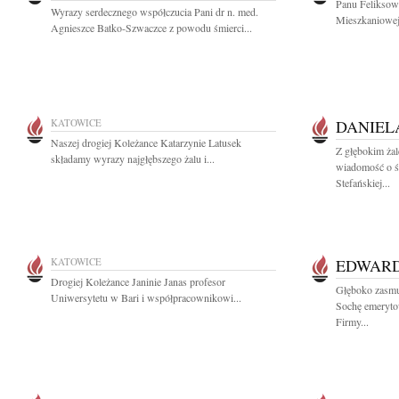
Panu Feliksowi
Wyrazy serdecznego współczucia Pani dr n. med.
Mieszkaniowej 
Agnieszce Batko-Szwaczce z powodu śmierci...
KATOWICE
DANIEL
Naszej drogiej Koleżance Katarzynie Latusek
Z głębokim żal
składamy wyrazy najgłębszego żalu i...
wiadomość o śm
Stefańskiej...
KATOWICE
EDWARD
Drogiej Koleżance Janinie Janas profesor
Głęboko zasmu
Uniwersytetu w Bari i współpracownikowi...
Sochę emeryto
Firmy...