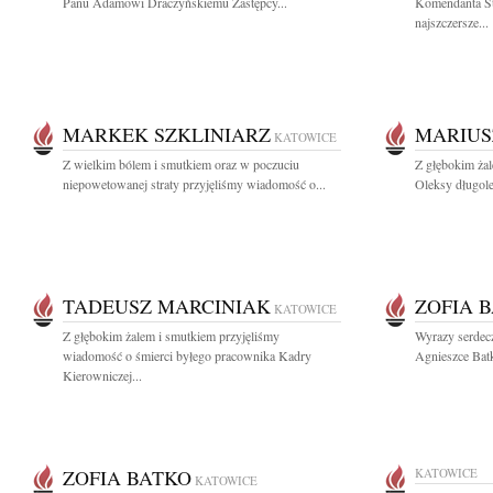
Panu Adamowi Draczyńskiemu Zastępcy...
Komendanta St
najszczersze...
MARKEK SZKLINIARZ
MARIUS
KATOWICE
Z wielkim bólem i smutkiem oraz w poczuciu
Z głębokim ża
niepowetowanej straty przyjęliśmy wiadomość o...
Oleksy długole
TADEUSZ MARCINIAK
ZOFIA 
KATOWICE
Z głębokim żalem i smutkiem przyjęliśmy
Wyrazy serdecz
wiadomość o śmierci byłego pracownika Kadry
Agnieszce Bat
Kierowniczej...
ZOFIA BATKO
KATOWICE
KATOWICE