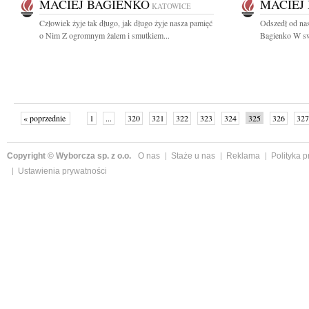
MACIEJ BAGIENKO
MACIEJ
KATOWICE
Człowiek żyje tak długo, jak długo żyje nasza pamięć
Odszedł od nas
o Nim Z ogromnym żalem i smutkiem...
Bagienko W swo
« poprzednie
1
...
320
321
322
323
324
325
326
327
następne »
Copyright © Wyborcza sp. z o.o.
O nas
Staże u nas
Reklama
Polityka 
Ustawienia prywatności