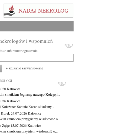
 nekrologów i wspomnień
wisko lub numer ogłoszenia:
+ szukanie zaawansowane
KROLOGI
.2026
Katowice
kim smutkiem żegnamy naszego Kolegę i...
.2026
Katowice
j Koleżance Sabinie Kacan składamy...
 Kurek
24.07.2026
Katowice
okim smutkiem przyjęliśmy wiadomość o...
z Zając
15.07.2026
Katowice
okim smutkiem przyjąłem wiadomość o...