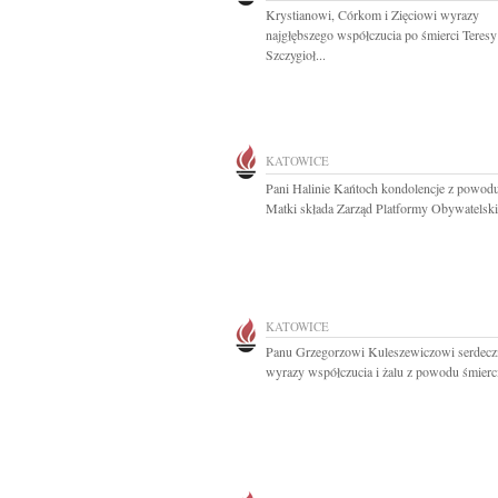
Krystianowi, Córkom i Zięciowi wyrazy
najgłębszego współczucia po śmierci Teresy
Szczygioł...
KATOWICE
Pani Halinie Kańtoch kondolencje z powodu
Matki składa Zarząd Platformy Obywatelskie
KATOWICE
Panu Grzegorzowi Kuleszewiczowi serdecz
wyrazy współczucia i żalu z powodu śmierci