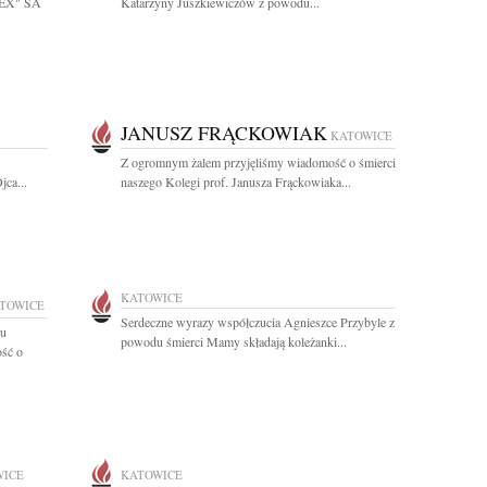
PEX" SA
Katarzyny Juszkiewiczów z powodu...
JANUSZ FRĄCKOWIAK
KATOWICE
Z ogromnym żalem przyjęliśmy wiadomość o śmierci
jca...
naszego Kolegi prof. Janusza Frąckowiaka...
KATOWICE
TOWICE
Serdeczne wyrazy współczucia Agnieszce Przybyle z
iu
powodu śmierci Mamy składają koleżanki...
ość o
WICE
KATOWICE