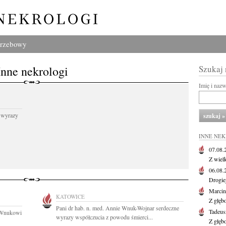
grzebowy
Inne nekrologi
Szukaj
Imię i naz
 wyrazy
INNE NE
07.08
Z wiel
06.08
Drogie
Marcin
KATOWICE
Z głęb
Pani dr hab. n. med. Annie Wnuk-Wojnar serdeczne
Tadeus
i Wnukowi
wyrazy współczucia z powodu śmierci...
Z głęb