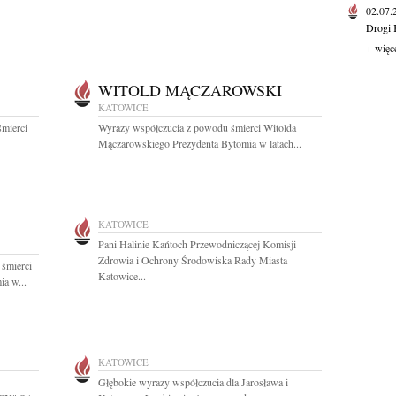
02.07
Drogi 
+ więc
WITOLD MĄCZAROWSKI
KATOWICE
śmierci
Wyrazy współczucia z powodu śmierci Witolda
Mączarowskiego Prezydenta Bytomia w latach...
KATOWICE
Pani Halinie Kańtoch Przewodniczącej Komisji
Zdrowia i Ochrony Środowiska Rady Miasta
 śmierci
Katowice...
a w...
KATOWICE
Głębokie wyrazy współczucia dla Jarosława i