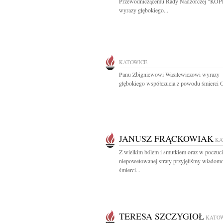
Przewodniczącemu Rady Nadzorczej "KO
wyrazy głębokiego...
KATOWICE
Panu Zbigniewowi Wasilewiczowi wyrazy
głębokiego współczucia z powodu śmierci O
JANUSZ FRĄCKOWIAK
KA
Z wielkim bólem i smutkiem oraz w poczuc
niepowetowanej straty przyjęliśmy wiadom
śmierci...
TERESA SZCZYGIOŁ
KATO