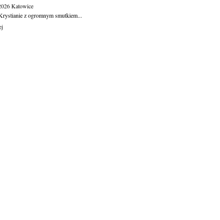
.2026
Katowice
Krystianie z ogromnym smutkiem...
ej