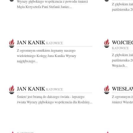
Wyrazy głębokiego współczucia z powodu śmierci
Z głębokim ża
Męża Krzysztofa Pani Stefanii Janiec...
października 2
JAN KANIK
WOJCIE
KATOWICE
KATOWICE
Z ogromnym smutkiem żegnamy naszego
Z głębokim ża
wieloletniego Kolegę Jana Kanika Wyrazy
października 
najgłębszego...
Wojciech...
JAN KANIK
WIESŁA
KATOWICE
Śmierć jest bramą do dalszego świata - lepszego
Z ogromnym ża
świata Wyrazy głębokiego współczucia dla Rodziny...
śmierci Wiesła