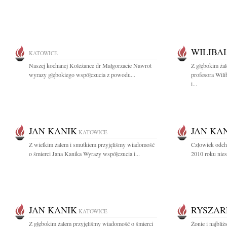
WILIBA
KATOWICE
Naszej kochanej Koleżance dr Małgorzacie Nawrot
Z głębokim ża
wyrazy głębokiego współczucia z powodu...
profesora Wil
i...
JAN KANIK
JAN KA
KATOWICE
Z wielkim żalem i smutkiem przyjęliśmy wiadomość
Człowiek odcho
o śmierci Jana Kanika Wyrazy współczucia i...
2010 roku nies
JAN KANIK
RYSZAR
KATOWICE
Z głębokim żalem przyjęliśmy wiadomość o śmierci
Żonie i najbli