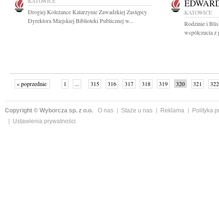
KATOWICE
EDWARD
Drogiej Koleżance Katarzynie Zawadzkiej Zastępcy
KATOWICE
Dyrektora Miejskiej Biblioteki Publicznej w...
Rodzinie i Bli
współczucia z
« poprzednie
1
...
315
316
317
318
319
320
321
322
następne »
Copyright © Wyborcza sp. z o.o.
O nas
Staże u nas
Reklama
Polityka 
Ustawienia prywatności